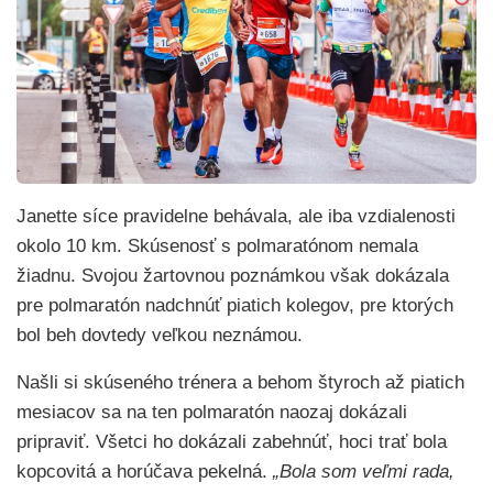
Janette síce pravidelne behávala, ale iba vzdialenosti
okolo 10 km. Skúsenosť s polmaratónom nemala
žiadnu. Svojou žartovnou poznámkou však dokázala
pre polmaratón nadchnúť piatich kolegov, pre ktorých
bol beh dovtedy veľkou neznámou.
Našli si skúseného trénera a behom štyroch až piatich
mesiacov sa na ten polmaratón naozaj dokázali
pripraviť. Všetci ho dokázali zabehnúť, hoci trať bola
kopcovitá a horúčava pekelná.
„Bola som veľmi rada,