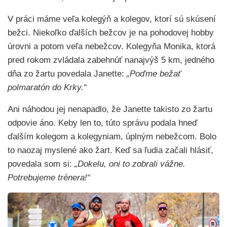
V práci máme veľa kolegýň a kolegov, ktorí sú skúsení
bežci. Niekoľko ďalších bežcov je na pohodovej hobby
úrovni a potom veľa nebežcov. Kolegyňa Monika, ktorá
pred rokom zvládala zabehnúť nanajvýš 5 km, jedného
dňa zo žartu povedala Janette:
„Poďme bežať
polmaratón do Krky.“
Ani náhodou jej nenapadlo, že Janette takisto zo žartu
odpovie áno. Keby len to, túto správu podala hneď
ďalším kolegom a kolegyniam, úplným nebežcom. Bolo
to naozaj myslené ako žart. Keď sa ľudia začali hlásiť,
povedala som si:
„Dokelu, oni to zobrali vážne.
Potrebujeme trénera!“