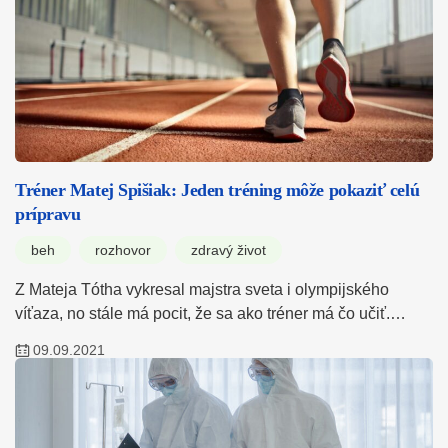
Tréner Matej Spišiak: Jeden tréning môže pokaziť celú
prípravu
beh
rozhovor
zdravý život
Z Mateja Tótha vykresal majstra sveta i olympijského
víťaza, no stále má pocit, že sa ako tréner má čo učiť.…
09.09.2021