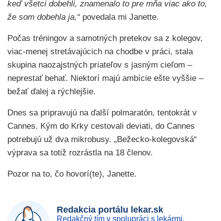
keď všetci dobehli, znamenalo to pre mňa viac ako to,
že som dobehla ja,“
povedala mi Janette.
Počas tréningov a samotných pretekov sa z kolegov,
viac-menej stretávajúcich na chodbe v práci, stala
skupina naozajstných priateľov s jasným cieľom –
neprestať behať. Niektorí majú ambície ešte vyššie –
bežať ďalej a rýchlejšie.
Dnes sa pripravujú na ďalší polmaratón, tentokrát v
Cannes. Kým do Krky cestovali deviati, do Cannes
potrebujú už dva mikrobusy. „Bežecko-kolegovská“
výprava sa totiž rozrástla na 18 členov.
Pozor na to, čo hovorí(te), Janette.
Redakcia portálu lekar.sk
Redakčný tím v spolupráci s lekármi,