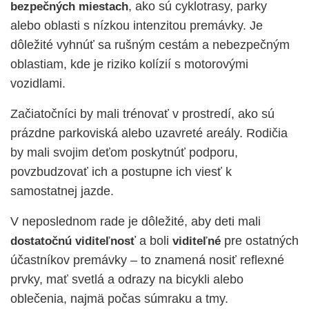
, ako sú cyklotrasy, parky
bezpečných miestach
alebo oblasti s nízkou intenzitou premávky. Je
dôležité vyhnúť sa rušným cestám a nebezpečným
oblastiam, kde je riziko kolízií s motorovými
vozidlami.
Začiatočníci by mali trénovať v prostredí, ako sú
prázdne parkoviská alebo uzavreté areály. Rodičia
by mali svojim deťom poskytnúť podporu,
povzbudzovať ich a postupne ich viesť k
samostatnej jazde.
V neposlednom rade je dôležité, aby deti mali
a boli
pre ostatných
dostatočnú viditeľnosť
viditeľné
účastníkov premávky – to znamená nosiť reflexné
prvky, mať svetlá a odrazy na bicykli alebo
oblečenia, najmä počas súmraku a tmy.