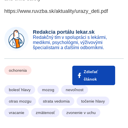
https://www.ruvzba.sk/aktuality/urazy_deti.pdf
Redakcia portálu lekar.sk
Redakčný tím v spolupráci s lekármi,
medikmi, psychológmi, výživovými
špecialistami a ďalšími odborníkmi.
ochorenia
Zdieľať
článok
bolesť hlavy
mozog
nevoľnost
otras mozgu
strata vedomia
točenie hlavy
vracanie
zmätenosť
zvonenie v uchu