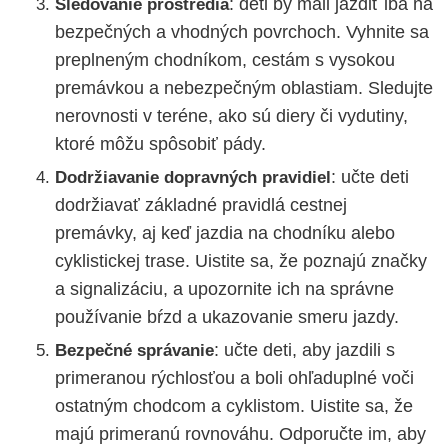
: deti by mali jazdiť iba na
Sledovanie prostredia
bezpečných a vhodných povrchoch. Vyhnite sa
preplneným chodníkom, cestám s vysokou
premávkou a nebezpečným oblastiam. Sledujte
nerovnosti v teréne, ako sú diery či vydutiny,
ktoré môžu spôsobiť pády.
: učte deti
Dodržiavanie dopravných pravidiel
dodržiavať základné pravidlá cestnej
premávky, aj keď jazdia na chodníku alebo
cyklistickej trase. Uistite sa, že poznajú značky
a signalizáciu, a upozornite ich na správne
používanie bŕzd a ukazovanie smeru jazdy.
: učte deti, aby jazdili s
Bezpečné správanie
primeranou rýchlosťou a boli ohľaduplné voči
ostatným chodcom a cyklistom. Uistite sa, že
majú primeranú rovnováhu. Odporučte im, aby