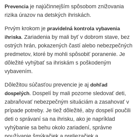
je najúčinnejším spôsobom znižovania
Prevencia
rizika úrazov na detských ihriskách.
Prvým krokom je
pravidelná kontrola vybavenia
. Zariadenia by mali byť v dobrom stave, bez
ihriska
ostrých hrán, pokazených častí alebo nebezpečných
predmetov, ktoré by mohli spôsobiť poranenie. Je
dôležité vyhýbať sa ihriskám s poškodeným
vybavením.
Dôležitou súčasťou prevencie je aj
dohľad
. Dospelí by mali pozorne sledovať deti,
dospelých
zabraňovať nebezpečným situáciám a zasahovať v
prípade potreby. Je tiež dôležité, aby dospelí poučili
deti o správaní sa na ihrisku, ako je napríklad
vyhýbanie sa behu okolo zariadení, správne
používanie šmýkačiek a preliezačiek a