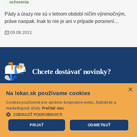
ochorenia
Pády a úrazy nie sú v letnom období ničím výnimočným,
práve naopak. Inak to nie je ani v prípade poranení…
09.08.2021
Chcete dostávať novinky?
Odoberajte náš newsletter a získajte prístup k
×
Na lekar.sk používame cookies
tréningovým plánom, jedálničkom, súťažiam a
Cookies používame pre správne fungovanie webu, štatistické a
novinkám zo sveta zdravotníctva priamo od
marketingové účely.
Prečítať viac
odborníkov.
ZOBRAZIŤ PODROBNOSTI
PRIJAŤ
ODMIETNUŤ