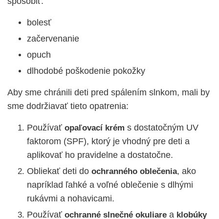
spôsobiť:
bolesť
začervenanie
opuch
dlhodobé poškodenie pokožky
Aby sme chránili deti pred spálením slnkom, mali by
sme dodržiavať tieto opatrenia:
Používať
s dostatočným UV
opaľovací krém
faktorom (SPF), ktorý je vhodný pre deti a
aplikovať ho pravidelne a dostatočne.
Obliekať deti do
, ako
ochranného oblečenia
napríklad ľahké a voľné oblečenie s dlhými
rukávmi a nohavicami.
Používať
a
ochranné slnečné okuliare
klobúky