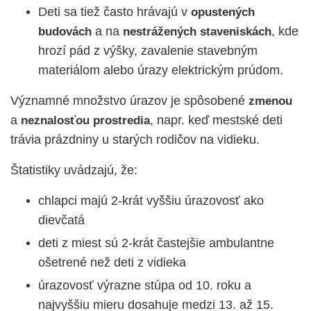
Deti sa tiež často hrávajú v
opustených
a na
, kde
budovách
nestrážených
staveniskách
hrozí pád z výšky, zavalenie stavebným
materiálom alebo úrazy elektrickým prúdom.
Významné množstvo úrazov je spôsobené
zmenou
a
, napr. keď mestské deti
neznalosťou
prostredia
trávia prázdniny u starých rodičov na vidieku.
Štatistiky uvádzajú, že:
chlapci majú 2-krát vyššiu úrazovosť ako
dievčatá
deti z miest sú 2-krát častejšie ambulantne
ošetrené než deti z vidieka
úrazovosť výrazne stúpa od 10. roku a
najvyššiu mieru dosahuje medzi 13. až 15.