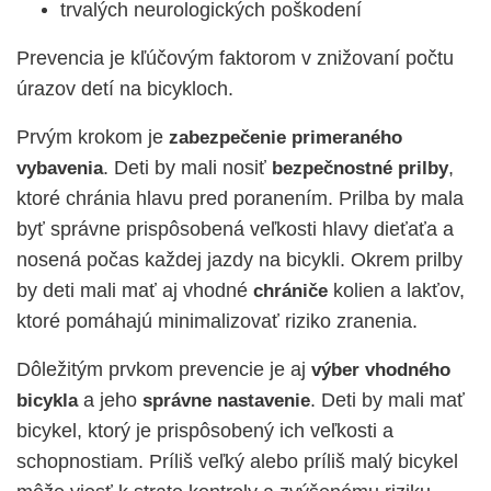
trvalých neurologických poškodení
Prevencia je kľúčovým faktorom v znižovaní počtu
úrazov detí na bicykloch.
Prvým krokom je
zabezpečenie primeraného
. Deti by mali nosiť
,
vybavenia
bezpečnostné prilby
ktoré chránia hlavu pred poranením. Prilba by mala
byť správne prispôsobená veľkosti hlavy dieťaťa a
nosená počas každej jazdy na bicykli. Okrem prilby
by deti mali mať aj vhodné
kolien a lakťov,
chrániče
ktoré pomáhajú minimalizovať riziko zranenia.
Dôležitým prvkom prevencie je aj
výber vhodného
a jeho
. Deti by mali mať
bicykla
správne nastavenie
bicykel, ktorý je prispôsobený ich veľkosti a
schopnostiam. Príliš veľký alebo príliš malý bicykel