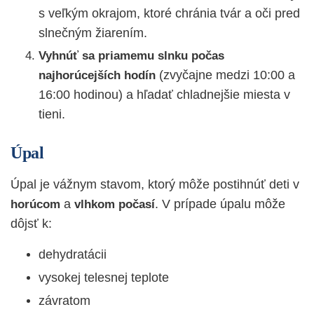
s veľkým okrajom, ktoré chránia tvár a oči pred
slnečným žiarením.
Vyhnúť sa priamemu slnku
počas
(zvyčajne medzi 10:00 a
najhorúcejších hodín
16:00 hodinou) a hľadať chladnejšie miesta v
tieni.
Úpal
Úpal je vážnym stavom, ktorý môže postihnúť deti v
a
. V prípade úpalu môže
horúcom
vlhkom
počasí
dôjsť k:
dehydratácii
vysokej telesnej teplote
závratom