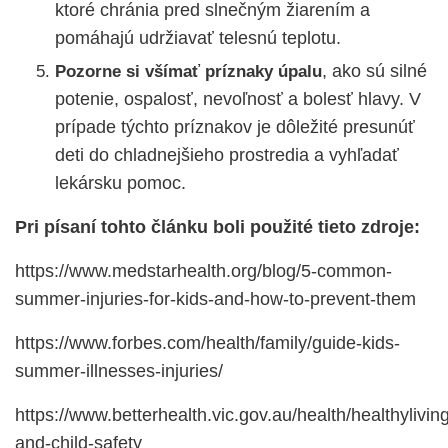
ktoré chránia pred slnečným žiarením a
pomáhajú udržiavať telesnú teplotu.
, ako sú silné
Pozorne si všímať príznaky úpalu
potenie, ospalosť, nevoľnosť a bolesť hlavy. V
prípade týchto príznakov je dôležité presunúť
deti do chladnejšieho prostredia a vyhľadať
lekársku pomoc.
Pri písaní tohto článku boli použité tieto zdroje:
https://www.medstarhealth.org/blog/5-common-
summer-injuries-for-kids-and-how-to-prevent-them
https://www.forbes.com/health/family/guide-kids-
summer-illnesses-injuries/
https://www.betterhealth.vic.gov.au/health/healthylivin
and-child-safety