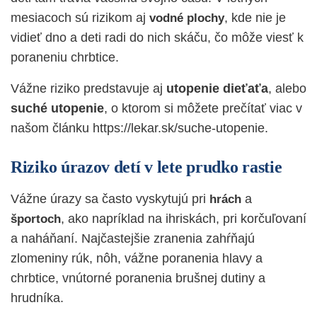
mesiacoch sú rizikom aj
, kde nie je
vodné plochy
vidieť dno a deti radi do nich skáču, čo môže viesť k
poraneniu chrbtice.
Vážne riziko predstavuje aj
utopenie dieťaťa
, alebo
suché utopenie
, o ktorom si môžete prečítať viac v
našom článku
https://lekar.sk/suche-utopenie
.
Riziko úrazov detí v lete prudko rastie
Vážne úrazy sa často vyskytujú pri
a
hrách
, ako napríklad na ihriskách, pri korčuľovaní
športoch
a naháňaní. Najčastejšie zranenia zahŕňajú
zlomeniny rúk, nôh, vážne poranenia hlavy a
chrbtice, vnútorné poranenia brušnej dutiny a
hrudníka.