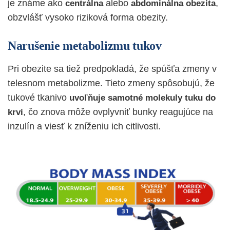
je známe ako
alebo
,
centrálna
abdominálna
obezita
obzvlášť vysoko riziková forma obezity.
Narušenie metabolizmu tukov
Pri obezite sa tiež predpokladá, že spúšťa zmeny v
telesnom metabolizme. Tieto zmeny spôsobujú, že
tukové tkanivo
uvoľňuje samotné molekuly tuku do
, čo znova môže ovplyvniť bunky reagujúce na
krvi
inzulín a viesť k zníženiu ich citlivosti.