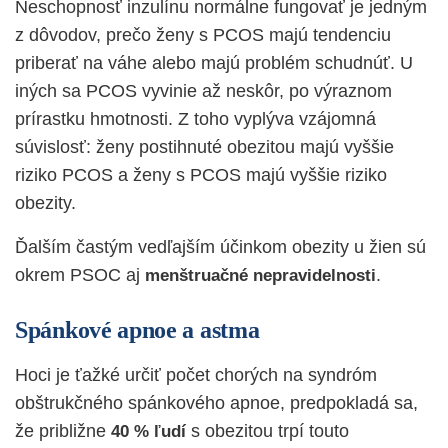
Neschopnosť inzulínu normálne fungovať je jedným
z dôvodov, prečo ženy s PCOS majú tendenciu
priberať na váhe alebo majú problém schudnúť. U
iných sa PCOS vyvinie až neskôr, po výraznom
prírastku hmotnosti. Z toho vyplýva vzájomná
súvislosť: ženy postihnuté obezitou majú vyššie
riziko PCOS a ženy s PCOS majú vyššie riziko
obezity.
Ďalším častým vedľajším účinkom obezity u žien sú
okrem PSOC aj
.
menštruačné nepravidelnosti
Spánkové apnoe a astma
Hoci je ťažké určiť počet chorých na syndróm
obštrukčného spánkového apnoe, predpokladá sa,
že približne
s obezitou trpí touto
40 % ľudí