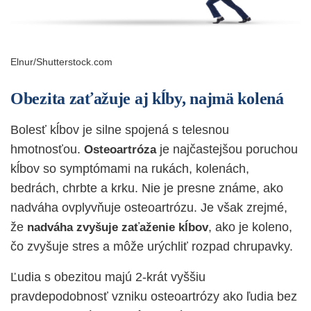
Elnur/Shutterstock.com
Obezita zaťažuje aj kĺby, najmä kolená
Bolesť kĺbov je silne spojená s telesnou
hmotnosťou.
je najčastejšou poruchou
Osteoartróza
kĺbov so symptómami na rukách, kolenách,
bedrách, chrbte a krku. Nie je presne známe, ako
nadváha ovplyvňuje osteoartrózu. Je však zrejmé,
že
, ako je koleno,
nadváha zvyšuje zaťaženie kĺbov
čo zvyšuje stres a môže urýchliť rozpad chrupavky.
Ľudia s obezitou majú 2-krát vyššiu
pravdepodobnosť vzniku osteoartrózy ako ľudia bez