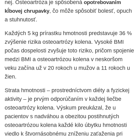
nej. Osteoartróza je spôsobená
opotrebovaním
, čo môže spôsobiť bolesť, opuch
kĺbovej chrupavky
a stuhnutosť.
Každých 5 kg prírastku hmotnosti predstavuje 36 %
zvýšenie rizika osteoartrózy kolena. Vysoké BMI
počas dospelosti zvyšuje toto riziko, pričom spojenie
medzi BMI a osteoartrózou kolena v neskoršom
veku začína už v 20 rokoch u mužov a 11 rokoch u
žien.
Strata hmotnosti – prostredníctvom diéty a fyzickej
aktivity – je prvým odporúčaním v každej liečbe
osteoartrózy kolena. Výskum preukázal, že u
pacientov s nadváhou a obezitou postihnutých
osteoartrózou kolena každé kilo úbytku hmotnosti
viedlo k štvornásobnému zníženiu zaťaženia pri