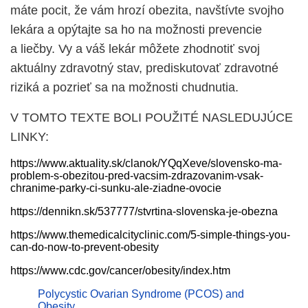
máte pocit, že vám hrozí obezita, navštívte svojho
lekára a opýtajte sa ho na možnosti prevencie
a liečby. Vy a váš lekár môžete zhodnotiť svoj
aktuálny zdravotný stav, prediskutovať zdravotné
riziká a pozrieť sa na možnosti chudnutia.
V TOMTO TEXTE BOLI POUŽITÉ NASLEDUJÚCE
LINKY:
https://www.aktuality.sk/clanok/YQqXeve/slovensko-ma-
problem-s-obezitou-pred-vacsim-zdrazovanim-vsak-
chranime-parky-ci-sunku-ale-ziadne-ovocie
https://dennikn.sk/537777/stvrtina-slovenska-je-obezna
https://www.themedicalcityclinic.com/5-simple-things-you-
can-do-now-to-prevent-obesity
https://www.cdc.gov/cancer/obesity/index.htm
Polycystic Ovarian Syndrome (PCOS) and
Obesity