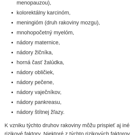
menopauzou),
kolorektálny karcinóm,
meningióm (druh rakoviny mozgu),
mnohopočetný myelóm,
nádory maternice,
nádory žlčníka,
horná časť žalúdka,
nádory obličiek,
nádory pečene,
nádory vaječníkov,
nádory pankreasu,
nádory štítnej žľazy.
K vzniku týchto druhov rakoviny môžu prispieť aj iné
rizikové faktory. Niektoré z týchto rizikových faktorov