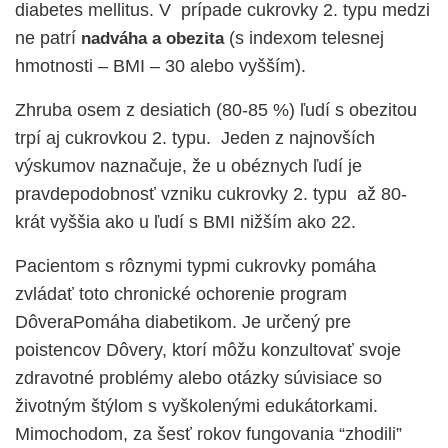
diabetes mellitus. V prípade cukrovky 2. typu medzi
ne patrí
(s indexom telesnej
nadváha a obezita
hmotnosti – BMI – 30 alebo vyšším).
Zhruba osem z desiatich (80-85 %) ľudí s obezitou
trpí aj cukrovkou 2. typu. Jeden z najnovších
výskumov naznačuje, že u obéznych ľudí je
pravdepodobnosť vzniku cukrovky 2. typu až 80-
krát vyššia ako u ľudí s BMI nižším ako 22.
Pacientom s rôznymi typmi cukrovky pomáha
zvládať toto chronické ochorenie program
DôveraPomáha diabetikom
. Je určený pre
poistencov Dôvery, ktorí môžu konzultovať svoje
zdravotné problémy alebo otázky súvisiace so
životným štýlom s vyškolenými edukátorkami.
Mimochodom, za šesť rokov fungovania “zhodili”