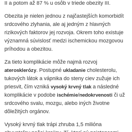
II a potom až 87 % u osôb v triede obezity III.
Obezita je nielen jednou z najčastejších komorbidít
srdcového zlyhania, ale aj jedným z hlavných
rizikových faktorov jej rozvoja. Okrem toho existuje
významná súvislosť medzi ischemickou mozgovou
príhodou a obezitou.
Za tieto komplikácie môže najmä rozvoj
. Postupné
cholesterolu,
aterosklerózy
ukladanie
tukových látok a vápnika do steny ciev zužuje ich
priesvit, čím vzniká
a následné
vysoký krvný tlak
komplikácie v podobe
/
či už
ischémie
nedokrvenosti
srdcového svalu, mozgu, alebo iných životne
dôležitých orgánov.
Vysoký krvný tlak trápi zhruba 1,5 milióna