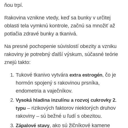
ňou trpí.
Rakovina vznikne vtedy, keď sa bunky v určitej
oblasti tela vymknú kontrole, začnú sa množiť až
potlačia zdravé bunky a tkanivá.
Na presné pochopenie súvislostí obezity a vzniku
rakoviny je potrebný ďalší výskum, súčasné teórie
znejú takto:
Tukové tkanivo vytvára
, čo je
extra estrogén
hormón spojený s rakovinou prsníka,
endometria a vaječníkov.
Vysoká hladina inzulínu a rozvoj cukrovky 2.
– rizikových faktorov niektorých druhov
typu
rakoviny – sú bežné u ľudí s obezitou.
, ako sú žlčníkové kamene
Zápalové stavy