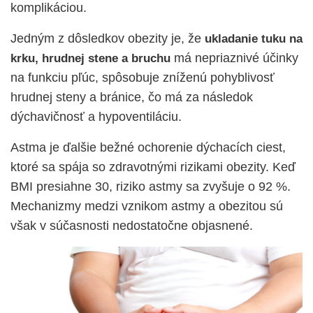
komplikáciou.
Jedným z dôsledkov obezity je, že
ukladanie tuku na
má nepriaznivé účinky
krku, hrudnej stene a bruchu
na funkciu pľúc, spôsobuje zníženú pohyblivosť
hrudnej steny a bránice, čo má za následok
dýchavičnosť a hypoventiláciu.
Astma je ďalšie bežné ochorenie dýchacích ciest,
ktoré sa spája so zdravotnými rizikami obezity. Keď
BMI presiahne 30, riziko astmy sa zvyšuje o 92 %.
Mechanizmy medzi vznikom astmy a obezitou sú
však v súčasnosti nedostatočne objasnené.