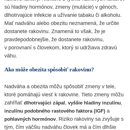
sú hladiny hormónov, zmeny (mutácie) v génoch,
dlhotrvajúce infekcie a užívanie tabaku či alkoholu.
Mať nadváhu alebo obezitu neznamená, že určite
dostanete rakovinu. Znamená to však, že je
pravdepodobnejšie, že dostanete rakovinu,
v porovnaní s človekom, ktorý si udržiava zdravú
váhu.
Ako môže obezita spôsobiť rakovinu?
Nadváha a obezita môžu spôsobiť zmeny v tele,
ktoré pomáhajú viesť k rakovine. Tieto zmeny môžu
zahŕňať
,
,
dlhotrvajúci zápal
vyššie hladiny inzulínu
a
inzulínu podobného rastového faktora (IGF)
. Riziko rakoviny sa zvyšuje s
pohlavných hormónov
tým, čím väčšiu nadváhu človek má a čím dlhšie