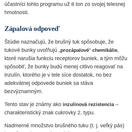
účastníci tohto programu už 8 ton zo svojej telesnej
hmotnosti.
Zápalová odpoveď
Štúdie naznačujú, že brušný tuk spôsobuje, že
tukové bunky uvoľňujú „
“
,
prozápalové
chemikálie
ktoré narušia funkciu receptorov buniek, a tým môžu
spôsobiť, že bunky budú menej citlivo reagovať na
inzulín, ktorého je v tele síce dostatok, no bez
adekvátnej odpovede buniek sa stáva
bezvýznamným.
Tento stav je známy ako
–
inzulínová rezistencia
charakteristický znak cukrovky 2. typu.
Nadmerné množstvo brušného tuku (t. j. veľký pás)