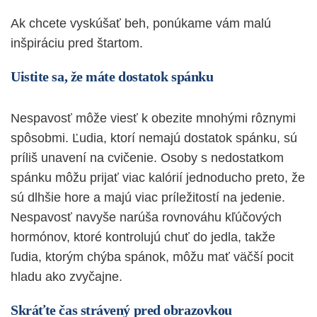
Ak chcete vyskúšať
beh
, ponúkame vám malú
inšpiráciu pred štartom.
Uistite sa, že máte dostatok spánku
Nespavosť môže viesť k obezite mnohými rôznymi
spôsobmi. Ľudia, ktorí nemajú
dostatok spánku
, sú
príliš unavení na cvičenie. Osoby s nedostatkom
spánku môžu prijať viac kalórií jednoducho preto, že
sú dlhšie hore a majú viac príležitostí na jedenie.
Nespavosť navyše narúša rovnováhu kľúčových
hormónov, ktoré kontrolujú chuť do jedla, takže
ľudia, ktorým chýba spánok, môžu mať väčší pocit
hladu ako zvyčajne.
Skráťte čas strávený pred obrazovkou