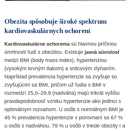
Obezita spôsobuje široké spektrum
kardiovaskulárnych ochorení
sú hlavnou príčinou
Kardiovaskulárne ochorenia
úmrtnosti ľudí s obezitou. Existuje
jasná
súvislosť
medzi BMI (body mass index), hypertenziou
(vysokým krvným tlakom) a srdcovým zlyhaním.
Napríklad prevalencia hypertenzie sa zvyšuje so
zvyšujúcim sa BMI, pričom už ľudia s
BMI v
rozmedzí 25,0–29,9
(nadváha) majú trikrát vyššiu
pravdepodobnosť vzniku hypertenzie ako jedinci s
optimálnym rozsahom. U osôb s normálnym BMI je
45 % prevalencia hypertenzie v porovnaní so 67 %
u osôb s nadváhou, 79 % u osôb v triede obezity I a