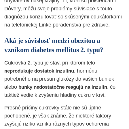
obyvateľov našej krajiny. Tí, ktorí sú poistencami
Dôvery, môžu svoje problémy súvisiace s touto
diagnózou konzultovať so skúsenými edukátorkami
na telefonickej
Linke poradenstva pre zdravie
.
Aká je súvislosť medzi obezitou a
vznikom diabetes mellitus 2. typu?
Cukrovka 2. typu je stav, pri ktorom telo
, hormónu
neprodukuje dostatok inzulínu
potrebného na presun glukózy do vašich buniek
alebo
, čo
bunky nedostatočne reagujú na inzulín
taktiež vedie k zvýšeniu hladiny cukru v krvi.
Presné príčiny cukrovky stále nie sú úplne
pochopené, je však známe, že niektoré faktory
zvyšujú riziko vzniku rôznych typov ochorenia