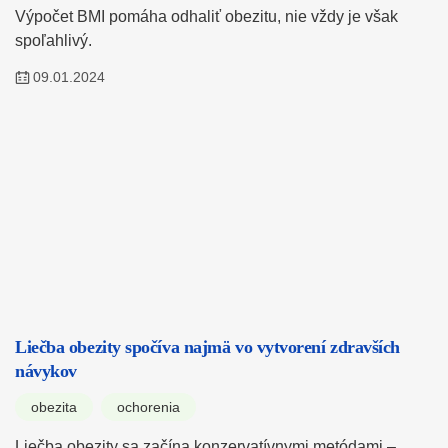
Výpočet BMI pomáha odhaliť obezitu, nie vždy je však
spoľahlivý.
09.01.2024
Liečba obezity spočíva najmä vo vytvorení zdravších
návykov
obezita
ochorenia
Liečba obezity sa začína konzervatívnymi metódami –