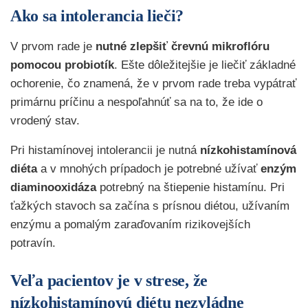
Ako sa intolerancia lieči?
V prvom rade je
nutné zlepšiť črevnú mikroflóru
pomocou probiotík
. Ešte dôležitejšie je liečiť základné
ochorenie, čo znamená, že v prvom rade treba vypátrať
primárnu príčinu a nespoľahnúť sa na to, že ide o
vrodený stav.
Pri histamínovej intolerancii je nutná
nízkohistamínová
diéta
a v mnohých prípadoch je potrebné užívať
enzým
diaminooxidáza
potrebný na štiepenie histamínu. Pri
ťažkých stavoch sa začína s prísnou diétou, užívaním
enzýmu a pomalým zaraďovaním rizikovejších
potravín.
Veľa pacientov je v strese, že
nízkohistamínovú diétu nezvládne