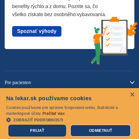
benefity rýchlo a z domu. Pozrite sa, čo
všetko získate bez osobného vybavovania.
Spoznať výhody
Pre pacientov
×
O spoločnosti
Na lekar.sk používame cookies
Kontaktujte nás
Cookies používame pre správne fungovanie webu, štatistické a
marketingové účely.
Prečítať viac
ZOBRAZIŤ PODROBNOSTI
Cookies
PRIJAŤ
ODMIETNUŤ
© 2026 lekar.sk Všetky práva vyhradené