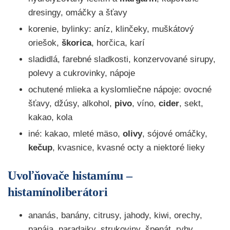
dresingy, omáčky a šťavy
korenie, bylinky: aníz, klinčeky, muškátový
oriešok,
škorica
, horčica, karí
sladidlá, farebné sladkosti, konzervované sirupy,
polevy a cukrovinky, nápoje
ochutené mlieka a kyslomliečne nápoje: ovocné
šťavy, džúsy, alkohol,
pivo
, víno,
cider
, sekt,
kakao, kola
iné: kakao, mleté mäso,
olivy
, sójové omáčky,
kečup
, kvasnice, kvasné octy a niektoré lieky
Uvoľňovače histamínu –
histamínoliberátori
ananás, banány, citrusy, jahody, kiwi, orechy,
papája, paradajky, strukoviny, špenát, ryby,