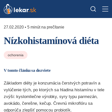
27.02.2020 • 5 minút na prečítanie
Nízkohistamínová diéta
ochorenia
V tomto článku sa dozviete
Základom diéty je konzumácia čerstvých potravín a
vylúčenie tých, po ktorých sa hladina histamínu v tele
zvýši: kyslomliečne výrobky, syry typu parmezán,
avokádo, čerešne, kečup. Črevnú mikroflóru sa
odporúča zlepšiť pomocou probiotík.