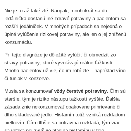
Nie je to až také zlé. Naopak, mnohokrát sa do
jedálnička dostanú iné zdravé potraviny a pacientom sa
rozšíri jedálniček. V mnohých prípadoch sa nejedná o
úplné vylúčenie rizikovej potraviny, ale len o jej zníženú
konzumáciu.
Pri tejto diagnóze je dôležité vylúčiť či obmedziť zo
stravy potraviny, ktoré vyvolávajú reálne ťažkosti.
Mnoho pacientov už vie, čo im robí zle – napríklad víno
či tuniak v konzerve.
Musia sa konzumovať
vždy čerstvé potraviny
. Čím sú
staršie, tým je riziko nástupu ťažkostí vyššie. Ďalšia
zásada znie nekonzumovať opakovane prihrievané či
dlho skladované jedlo. Histamín totiž vzniká rozkladom
bielkovín. Čím dlhšie sa potravina rozkladá, tým viac
sa vďaka nej zvyšuje hladina histamínu v tele.