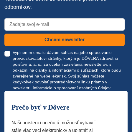
odborníkov.
Chcem newsletter
Vyplnením emailu dávam súhlas na jeho spracovanie
prevádzkovateľovi stránky, ktorým je DÔVERA zdravotná
poisťovňa, a. s., za účelom zasielania newsletterov, s
odkazmi na články a informáciami o súťažiach, ktoré budú
zverejnené na webe
lekar.sk
. Svoj súhlas môžete
kedykoľvek odvolať prostredníctvom linku priamo v
newslettri.
Informácie o spracovaní osobných údajov.
Prečo byť v Dôvere
Naši poistenci oceňujú možnosť vybaviť
stále viac vecí elektronicky a uplatniť si