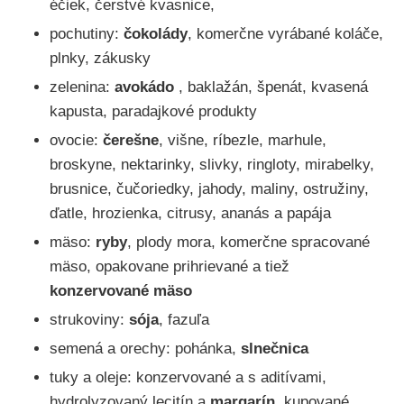
éčiek, čerstvé kvasnice,
pochutiny:
čokolády
, komerčne vyrábané koláče,
plnky, zákusky
zelenina:
avokádo
, baklažán, špenát, kvasená
kapusta, paradajkové produkty
ovocie:
čerešne
, višne, ríbezle, marhule,
broskyne, nektarinky, slivky, ringloty, mirabelky,
brusnice, čučoriedky, jahody, maliny, ostružiny,
ďatle, hrozienka, citrusy, ananás a papája
mäso:
ryby
, plody mora, komerčne spracované
mäso, opakovane prihrievané a tiež
konzervované
mäso
strukoviny:
sója
, fazuľa
semená a orechy: pohánka,
slnečnica
tuky a oleje: konzervované a s aditívami,
hydrolyzovaný lecitín a
margarín
, kupované