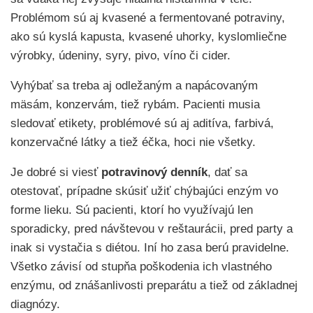
Problémom sú aj kvasené a fermentované potraviny,
ako sú kyslá kapusta, kvasené uhorky, kyslomliečne
výrobky, údeniny, syry, pivo, víno či cider.
Vyhýbať sa treba aj odležaným a napácovaným
mäsám, konzervám, tiež rybám. Pacienti musia
sledovať etikety, problémové sú aj aditíva, farbivá,
konzervačné látky a tiež éčka, hoci nie všetky.
Je dobré si viesť
potravinový denník
, dať sa
otestovať, prípadne skúsiť užiť chýbajúci enzým vo
forme lieku. Sú pacienti, ktorí ho využívajú len
sporadicky, pred návštevou v reštaurácii, pred party a
inak si vystačia s diétou. Iní ho zasa berú pravidelne.
Všetko závisí od stupňa poškodenia ich vlastného
enzýmu, od znášanlivosti preparátu a tiež od základnej
diagnózy.