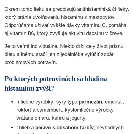
Okrem tohto lieku sa predpisujú antihistaminiká či lieky,
ktorý bránia uvoľňovaniu histamínu z mastocytov.
Odporúčame užívať vyššie dávky vitamínu C, pomáha
aj vitamín B6, ktorý zvyšuje aktivitu daosínu v čreve.
Je to veľmi individuálne. Niekto drží celý život prísnu
diétu a inému stačí len z jedálnička vylúčiť zopár
problémových potravín.
Po ktorých potravinách sa hladina
histamínu zvýši?
mliečne výrobky: syry typu
parmezán
, ementál,
rokfort a camembert, kyslomliečne výrobky
vrátane cmaru, kefíru a jogurty
chlieb a
pečivo s obsahom farbív
, nevhodných