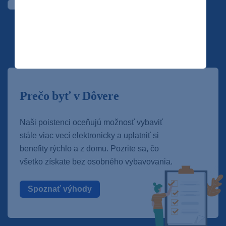
Vyplnením emailu dávam súhlas na jeho spracovanie
prevádzkovateľovi stránky, ktorým je DÔVERA zdravotná
poisťovňa, a. s., za účelom zasielania newsletterov, s
odkazmi na články a informáciami o súťažiach, ktoré budú
zverejnené na webe
lekar.sk
. Svoj súhlas môžete
kedykoľvek odvolať prostredníctvom linku priamo v
newslettri.
Informácie o spracovaní osobných údajov.
Prečo byť v Dôvere
Naši poistenci oceňujú možnosť vybaviť
stále viac vecí elektronicky a uplatniť si
benefity rýchlo a z domu. Pozrite sa, čo
všetko získate bez osobného vybavovania.
Spoznať výhody