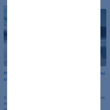
20.02.2025
Plávanie v ľadových jazerách môže byť nezabudnuteľný
zážitok
zdravý život
S otužovaním doma v sprche už máte nejakú tú skúsenosť,
no ešte ste nenašli odvahu ísť si zaplávať do
neďalekého…