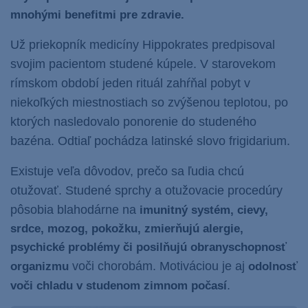
mnohými benefitmi pre zdravie.
Už priekopník medicíny Hippokrates predpisoval
svojim pacientom studené kúpele. V starovekom
rímskom období jeden rituál zahŕňal pobyt v
niekoľkých miestnostiach so zvýšenou teplotou, po
ktorých nasledovalo ponorenie do studeného
bazéna. Odtiaľ pochádza latinské slovo frigidarium.
Existuje veľa dôvodov, prečo sa ľudia chcú
otužovať. Studené sprchy a otužovacie procedúry
pôsobia
blahodárne na
imunitný systém, cievy,
srdce, mozog, pokožku, zmierňujú alergie,
psychické problémy či posilňujú obranyschopnosť
voči chorobám.
Motiváciou je aj
organizmu
odolnosť
.
voči chladu v studenom zimnom počasí