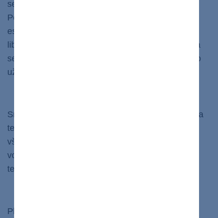
sexuálnych túžob. Faktom je, že zvyšuje libido!
Ponor do studenej vody zvyšuje produkciu
estrogénu a testosterónu, čím zvyšuje plodnosť a
libido. Medzi výhody zvýšeného libida patrí väčšia
sebadôvera, vyššia sebaúcta a lepšia nálada. A to
už za to stojí.
Spaľuje kalórie
Srdce musí v studenej vode rýchlejšie pumpovať a
telo musí viac pracovať, aby pri plávaní udržalo
všetko v teple. Celkovo sa pri plávaní v studenej
vode spáli oveľa viac kalórií, ako pri plávaní v
teplejších podmienkach.
Znižuje stres
Plávanie v studenej vode zaťažuje telo fyzicky aj