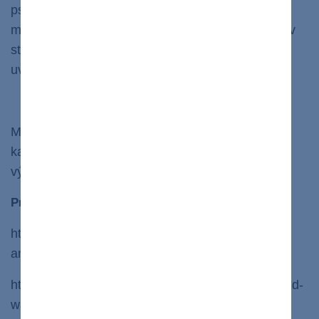
psychicky. Mnohé štúdie identifikovali súvislosť
medzi studenou vodou a znížením stresu. Plavci v
studenej vode sa stanú pokojnejšími a
uvoľnenejšími.
Noví priatelia
Medzi otužilcami je veľký zmysel pre komunitu a
kamarátstvo. Nič nie je viac, ako spoločne čeliť
výzve a zdieľať skúsenosti ako skupina.
Pri písaní tohto článku boli použité tieto zdroje:
https://daivings.lv/en/cold-water-shower-benefits-
and-how-to-do/
https://www.iprshealth.com/news/8-benefits-of-cold-
water-swimming/