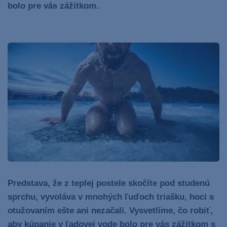
bolo pre vás zážitkom.
Predstava, že z teplej postele skočíte pod studenú
sprchu, vyvoláva v mnohých ľuďoch triašku, hoci s
otužovaním ešte ani nezačali. Vysvetlíme, čo robiť,
aby kúpanie v ľadovej vode bolo pre vás zážitkom s