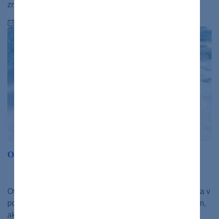
značnej popularite a…
06.03.2023
Otužovanie
otužovanie
zdravý život
Otužovanie, teda pravidelné vystavovanie tela chladu, sa v
posledných rokoch stáva čoraz populárnejším spôsobom,
ako posilniť zdravie a zlepšiť celkovú…