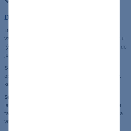
PeopleImages.com – Yuri A/shutterstock.com
Deti a studená voda?
Deti áno, batoľatá nie.
Novorodenec a dojčatá sa
vzhľadom na nedostatočne vyvinutú termoreguláciu
rýchlejšie spotia a rýchlejšie podchladia.
do
Batoľatá
jedného roku preto
netreba otužovať.
S otužovaním detí v období
tiež ešte
1-3 roky
opatrne. Skôr striedmo, určite nie do ľadovej vody,
kde dieťatko môže skôr zažiť šok.
sa už pokojne môžu otužovať aj v
Staršie deti
jazere, ak sa odvážia. Nemali by však byť vo vode
tak dlho ako dospelí, pretože sú oveľa citlivejšie na
vnem. Studenú vodu vnímajú senzitívnejšie.