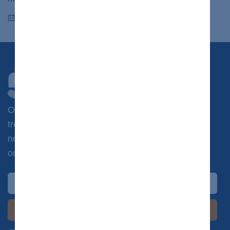
19.04.2023
Chcete dostávať novinky?
Odoberajte náš newsletter a získajte prístup k
tréningovým plánom, jedálničkom, súťažiam a
novinkám zo sveta zdravotníctva priamo od
odborníkov.
Chcem newsletter