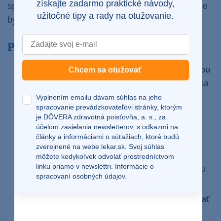
získajte zadarmo praktické návody,
sprche pustíte studenú vodu. Áno, presne v sprche
užitočné tipy a rady na otužovanie.
by ste mohli toto dobrodružstvo odštartovať.
Postup pre nováčikov v otužovaní
Ak ste nováčik, začnite s
horúcou alebo teplou
Chcem sa otužovať
. Zostaňte pod ňou nejaký čas, aby sa
sprchou
vaše telo uvoľnilo.
Vyplnením emailu dávam súhlas na jeho
spracovanie prevádzkovateľovi stránky, ktorým
Keď naberiete odvahu, prepnite si studenú
je DÔVERA zdravotná poisťovňa, a. s., za
vodu.
a postupne
účelom zasielania newsletterov, s odkazmi na
Začnite od chodidiel
články a informáciami o súťažiach, ktoré budú
o
chladzujte kolená, stehná, ruky a ramená,
zverejnené na webe
lekar.sk
. Svoj súhlas
brucho, hrudník a nakoniec celé telo s
môžete kedykoľvek odvolať prostredníctvom
linku priamo v newslettri.
Informácie o
výnimkou hlavy.
Vaše telo sa prispôsobí šoku
spracovaní osobných údajov.
zo studenej vody, ak na to pôjdete pomaly.
Pod prúdom studenej vody by ste mali
vydržať
. Potom prepnite opäť na pár
10-15 sekúnd