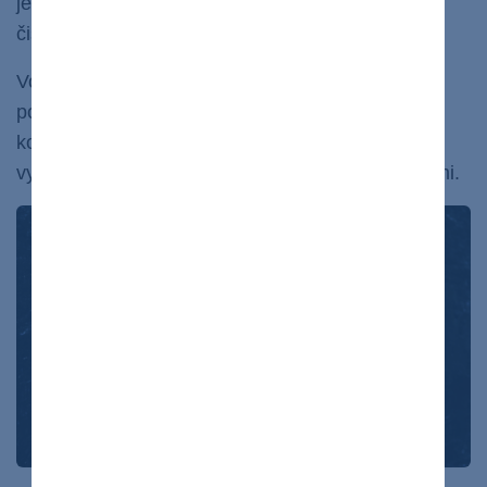
je kontrastná sprcha skvelým prostriedkom na
čistenie pleti.
Vodné kontrasty zlepšujú krvný obeh a pomáhajú
pokožke stať sa pružnejšou. Pravidelná ranná
kontrastná sprcha tiež dodáva energiu, pomáha
vyrovnať sa so stresom a psychickými problémami.