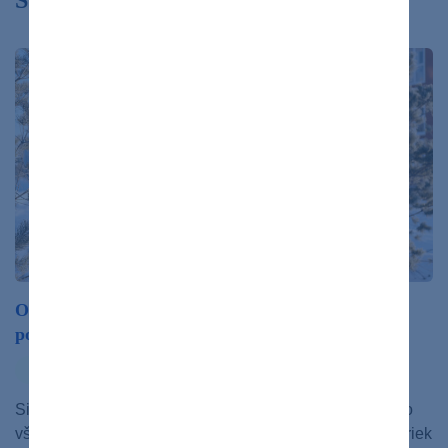
Súvisiace články
Otužovanie môže byť liek aj jed. Poradíme vám, ako
postupovať bezpečne a zdravo
otužovanie
rozhovor
zdravý život
Silnejšia imunita, lepšia nálada, odolnosť voči stresu. To
všetko a oveľa viac vám môže priniesť otužovanie. Napriek