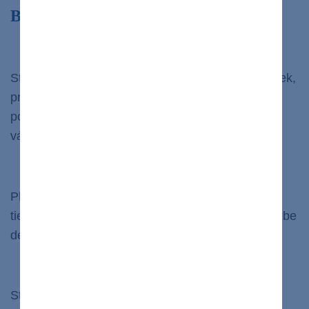
Benefity otužovania
Posilňuje imunitný systém
Studená voda pomáha zvýšiť počet bielych krviniek,
pretože telo je nútené reagovať na meniace sa
podmienky. Po čase sa zvyšuje obranyschopnosť
vášho organizmu.
Viac endorfínov
Plávanie v studenej vode aktivuje endorfíny. Je to
tiež forma cvičenia a cvičenie sa osvedčilo pri liečbe
depresie.
Zvyšuje libido
Studená voda sa skôr považuje za tlmiča