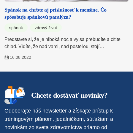
Spánok na chrbte aj príslušnosť k menšine. Čo
spôsobuje spánkovú paralýzu?
spánok
zdravý život
Predstavte si, že je hlboká noc a vy sa prebudíte a cítite
chlad. Vidíte, že nad vami, nad posteľou, stojí…
16.08.2022
Chcete dostávať novinky?
Odoberajte náš newsletter a získajte prístup k
tréningovým plánom, jedálničkom, súťažiam a
novinkám zo sveta zdravotníctva priamo od