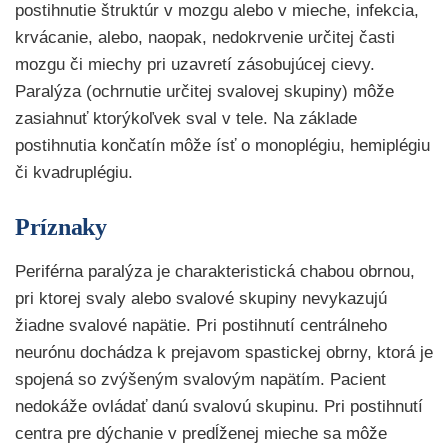
postihnutie štruktúr v mozgu alebo v mieche, infekcia,
krvácanie, alebo, naopak, nedokrvenie určitej časti
mozgu či miechy pri uzavretí zásobujúcej cievy.
Paralýza (ochrnutie určitej svalovej skupiny) môže
zasiahnuť ktorýkoľvek sval v tele. Na základe
postihnutia končatín môže ísť o monoplégiu, hemiplégiu
či kvadruplégiu.
Príznaky
Periférna paralýza je charakteristická chabou obrnou,
pri ktorej svaly alebo svalové skupiny nevykazujú
žiadne svalové napätie. Pri postihnutí centrálneho
neurónu dochádza k prejavom spastickej obrny, ktorá je
spojená so zvýšeným svalovým napätím. Pacient
nedokáže ovládať danú svalovú skupinu. Pri postihnutí
centra pre dýchanie v predĺženej mieche sa môže