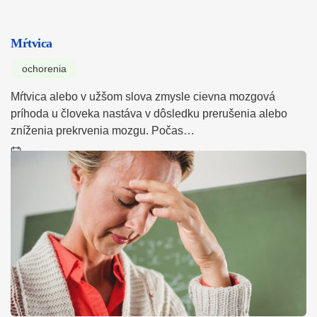
Mŕtvica
ochorenia
Mŕtvica alebo v užšom slova zmysle cievna mozgová
príhoda u človeka nastáva v dôsledku prerušenia alebo
zníženia prekrvenia mozgu. Počas…