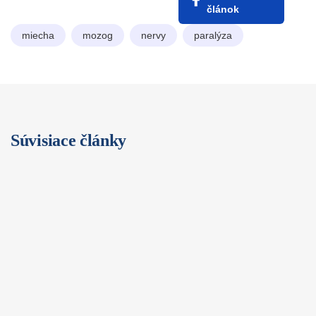
článok
miecha
mozog
nervy
paralýza
Súvisiace články