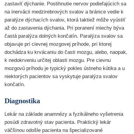
zastaviť dýchanie. Postihnutie nervov podieľajúcich sa
na inervácii medzirebrových svalov a bránice vedie k
paralýze dýchacích svalov, ktorá taktiež môže vyústiť
až do zastavenia dýchania. Pri poranení miechy býva
častá paralýza dolných končatín. Paralýza svalov sa
objavuje pri cievnej mozgovej príhode, pri ktorej
dochádza ku krvácaniu do časti mozgu, alebo, naopak,
k nedokrveniu určitej oblasti mozgu. Pre cievnu
mozgovú príhodu je typický pokles ústneho kútika a u
niektorých pacientov sa vyskytuje paralýza svalov
končatín.
Diagnostika
Lekár na základe anamnézy a fyzikálneho vyšetrenia
posúdi zdravotný stav pacienta. Praktický lekár
väčšinou odošle pacienta na špecializované