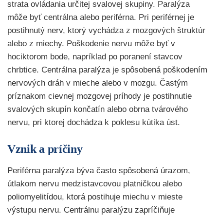
strata ovládania určitej svalovej skupiny. Paralýza
môže byť centrálna alebo periférna. Pri periférnej je
postihnutý nerv, ktorý vychádza z mozgových štruktúr
alebo z miechy. Poškodenie nervu môže byť v
hociktorom bode, napríklad po poranení stavcov
chrbtice. Centrálna paralýza je spôsobená poškodením
nervových dráh v mieche alebo v mozgu. Častým
príznakom cievnej mozgovej príhody je postihnutie
svalových skupín končatín alebo obrna tvárového
nervu, pri ktorej dochádza k poklesu kútika úst.
Vznik a príčiny
Periférna paralýza býva často spôsobená úrazom,
útlakom nervu medzistavcovou platničkou alebo
poliomyelitídou, ktorá postihuje miechu v mieste
výstupu nervu. Centrálnu paralýzu zapríčiňuje