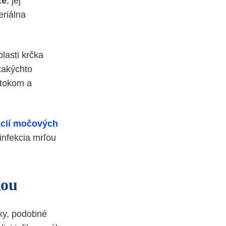
že
, jej
eriálna
lasti krčka
 takýchto
ýtokom a
kcií močových
infekcia mrľou
kou
íky, podobné