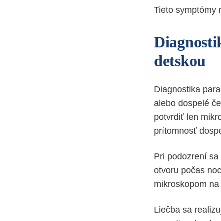
Tieto symptómy m
Diagnosti
detskou
Diagnostika paraz
alebo dospelé če
potvrdiť len mik
prítomnosť dospe
Pri podozrení sa
otvoru počas noc
mikroskopom na p
Liečba sa realiz