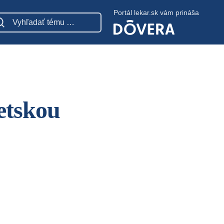
Portál lekar.sk vám prináša
etskou