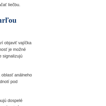
čať liečbu.
 mrľou
rí objaviť vajíčka
nosť je možné
 signalizujú
na oblasť análneho
dnotí pod
nujú dospelé