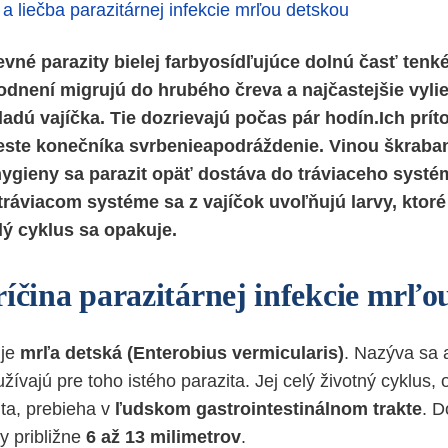
a liečba parazitárnej infekcie mrľou detskou
evné parazity bielej farbyosídľujúce dolnú časť tenk
dnení migrujú do hrubého čreva a najčastejšie vylie
ladú vajíčka. Tie dozrievajú počas pár hodín.Ich prí
este konečníka svrbenieapodráždenie. Vinou škraban
ygieny sa parazit opäť dostáva do tráviaceho syst
 tráviacom systéme sa z vajíčok uvoľňujú larvy, ktoré
lý cyklus sa opakuje.
ríčina parazitárnej infekcie mrľo
 je
mrľa detská (Enterobius vermicularis)
. Nazýva sa 
ívajú pre toho istého parazita. Jej celý životný cyklus, 
ta, prebieha v
ľudskom gastrointestinálnom trakte
. D
y približne
6 až 13 milimetrov
.