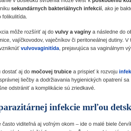
anie v dôsledku svrbenia môže viesť k
poškodeniu ko
zniku
sekundárnych bakteriálnych infekcií
, ako je bakt
folikulitída.
kcia môže rozšíriť aj do
vulvy a vagíny
a následne do ob
ice, vajíčkovodov, vaječníkov či peritoneálnej dutiny. V
vzniknúť
vulvovaginitída
, prejavujúca sa vaginálnym v
 dostať aj do
močovej trubice
a prispieť k rozvoju
infe
 správnej liečby a dodržiavania hygienických opatrení sa 
ne odstrániť a komplikácie sú zriedkavé.
parazitárnej infekcie mrľou dets
e často viditeľná aj voľným okom – ide o malé biele červ