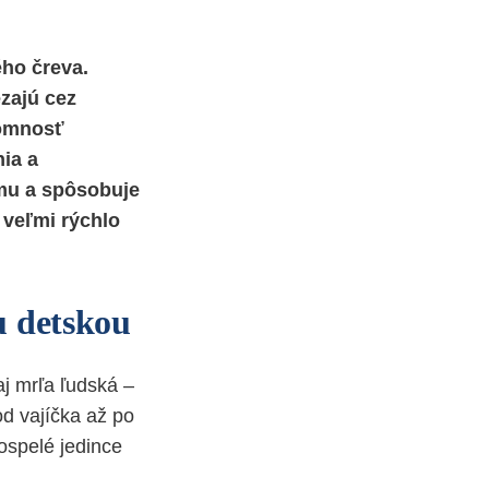
ého čreva.
zajú cez
tomnosť
ia a
ému a spôsobuje
 veľmi rýchlo
u detskou
aj mrľa ľudská –
od vajíčka až po
ospelé jedince