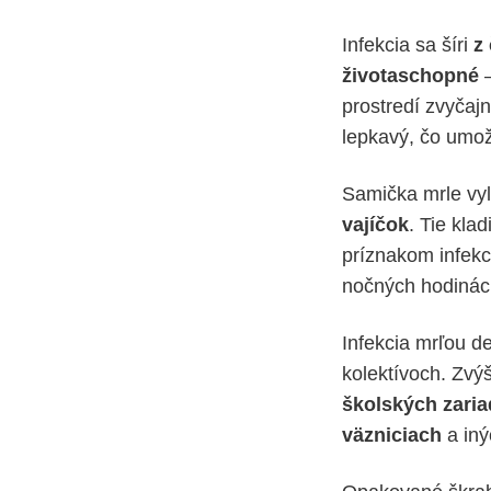
Infekcia sa šíri
z
životaschopné
–
prostredí zvyčaj
lepkavý, čo umož
Samička mrle vyl
vajíčok
. Tie kla
príznakom infekc
nočných hodinác
Infekcia mrľou d
kolektívoch. Zvý
školských zari
väzniciach
a iný