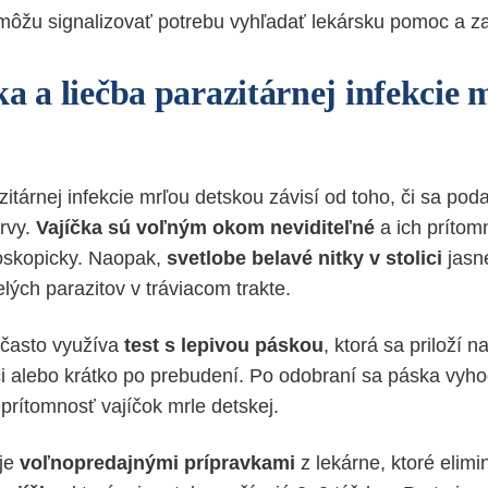
ôžu signalizovať potrebu vyhľadať lekársku pomoc a za
ka a liečba parazitárnej infekcie
itárnej infekcie mrľou detskou závisí od toho, či sa poda
rvy.
Vajíčka sú voľným okom neviditeľné
a ich prítom
roskopicky. Naopak,
svetlobe belavé nitky v stolici
jasne
lých parazitov v tráviacom trakte.
 často využíva
test s lepivou páskou
, ktorá sa priloží 
i alebo krátko po prebudení. Po odobraní sa páska vyho
rítomnosť vajíčok mrle detskej.
uje
voľnopredajnými prípravkami
z lekárne, ktoré elimi