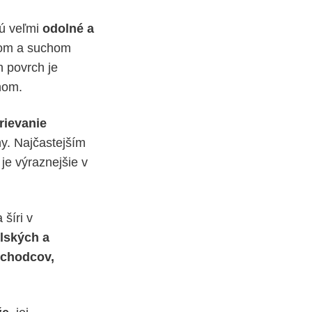
sú veľmi
odolné a
plom a suchom
ch povrch je
hom.
rievanie
ny. Najčastejším
 je výraznejšie v
 šíri v
lských a
ôchodcov,