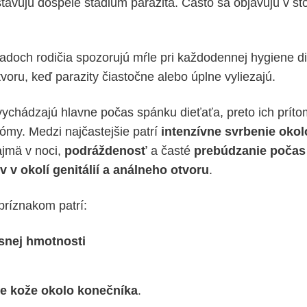
stavujú dospelé štádium parazita. Často sa objavujú v sto
padoch rodičia spozorujú mŕle pri každodennej hygiene d
voru, keď parazity čiastočne alebo úplne vyliezajú.
 vychádzajú hlavne počas spánku dieťaťa, preto ich príto
ómy. Medzi najčastejšie patrí
intenzívne svrbenie oko
ajmä v noci,
podráždenosť
a časté
prebúdzanie počas
 v okolí genitálií a análneho otvoru
.
ríznakom patrí:
esnej hmotnosti
e kože okolo konečníka
.