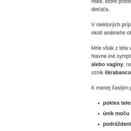
nitke, ktoré pred
dieťaťa.
V niektorých prí
okolí análneho ot
Mrle však z tela
hlavne iné sympt
alebo vagíny
, n
vznik
škrabancov
K menej častým p
pokles tel
únik moču
podráždeni