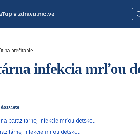
a
Top v zdravotníctve
t na prečítanie
tárna infekcia mrľou d
 dozviete
ina parazitárnej infekcie mrľou detskou
razitárnej infekcie mrľou detskou