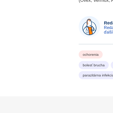
(Ovex, Vermox, A
Reda
Reda
ďalš
ochorenia
bolesť brucha
parazitárna infekci