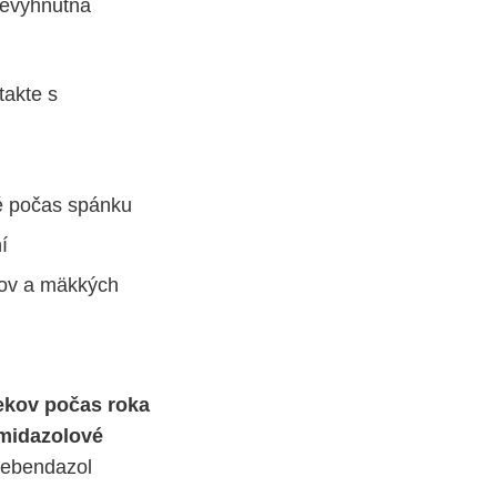
 nevyhnutná
takte s
né počas spánku
í
ákov a mäkkých
ekov počas roka
midazolové
 mebendazol