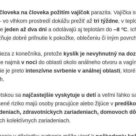
 človeka na človeka požitím vajíčok
parazita. Vajíčka 
 vo vlhkom prostredí dokážu prežiť až
tri týždne
, v te
ne
jeden až dva dni
a odolávajú aj teplotám do
–8 °C
. I
ňuje dobré priľnutie k pokožke, oblečeniu či iným povrc
ieza z konečníka, pretože
kyslík je nevyhnutný na doz
die najmä
v noci
do oblasti okolo análneho otvoru a vagí
ie je preto
intenzívne svrbenie v análnej oblasti
, ktoré
h.
etskou sa
najčastejšie vyskytuje u detí
a veľmi ľahko sa
šené riziko majú osoby pracujúce alebo žijúce v
predško
adeniach, zdravotníckych zariadeniach, domovoch d
ch kolektívnych zariadeniach.