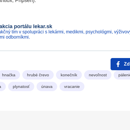
ntiox, Pripsen).
kcia portálu lekar.sk
kčný tím v spolupráci s lekármi, medikmi, psychológmi, výživov
ími odborníkmi.
Zd
hnačka
hrubé črevo
konečník
nevoľnost
páleni
a
plynatosť
únava
vracanie