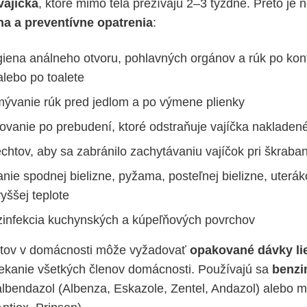
vajíčka
, ktoré mimo tela prežívajú 2–3 týždne. Preto je
a a preventívne opatrenia
:
iena análneho otvoru, pohlavných orgánov a rúk po kon
alebo po toalete
ývanie rúk pred jedlom a po výmene plienky
ovanie po prebudení, ktoré odstraňuje vajíčka naklade
chtov, aby sa zabránilo zachytávaniu vajíčok pri škraban
ranie spodnej bielizne, pyžama, posteľnej bielizne, uter
vyššej teplote
infekcia kuchynských a kúpeľňových povrchov
zitov v domácnosti môže vyžadovať
opakované dávky li
liekanie všetkých členov domácnosti. Používajú sa
benzi
 albendazol (Albenza, Eskazole, Zentel, Andazol) alebo