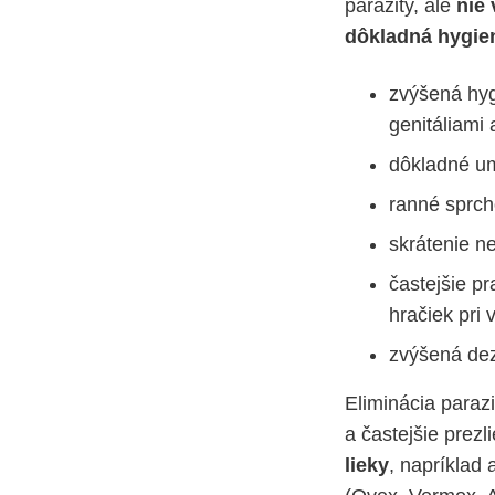
parazity, ale
nie 
dôkladná hygien
zvýšená hyg
genitáliami 
dôkladné um
ranné sprch
skrátenie ne
častejšie p
hračiek pri 
zvýšená dez
Eliminácia para
a častejšie prez
lieky
, napríklad