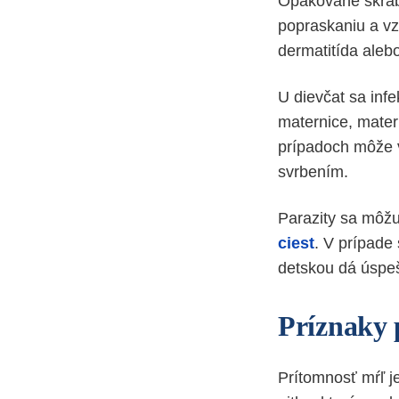
Opakované škrab
popraskaniu a v
dermatitída alebo 
U dievčat sa infe
maternice, matern
prípadoch môže 
svrbením.
Parazity sa môžu
ciest
. V prípade
detskou dá úspeš
Príznaky 
Prítomnosť mŕľ j