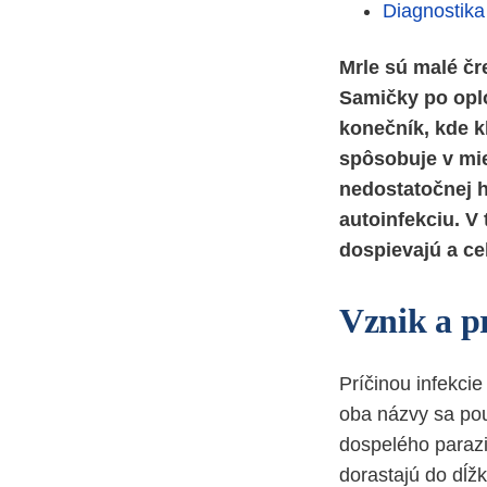
Diagnostika 
Mrle sú malé čr
Samičky po oplo
konečník, kde k
spôsobuje v mi
nedostatočnej h
autoinfekciu. V
dospievajú a ce
Vznik a p
Príčinou infekcie
oba názvy sa použ
dospelého parazi
dorastajú do dĺžk