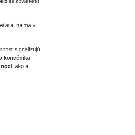
lici infikovaného
ieťaťa, najmä v
mnosť signalizujú
lo konečníka
 noci
, ako aj