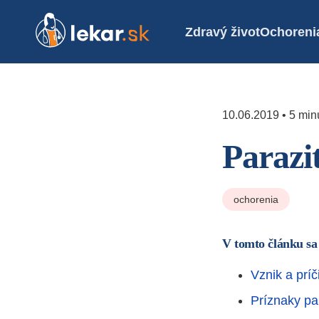
Zdravý život
Ochoreni
10.06.2019 • 5 minú
Parazi
ochorenia
V tomto článku sa
Vznik a príč
Príznaky pa