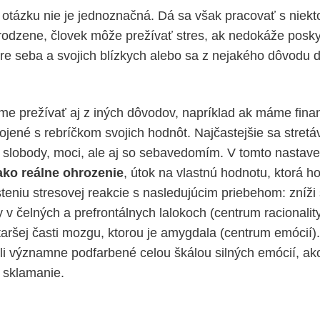
otázku nie je jednoznačná. Dá sa však pracovať s niekt
irodzene, človek môže prežívať stres, ak nedokáže posk
pre seba a svojich blízkych alebo sa z nejakého dôvodu 
e prežívať aj z iných dôvodov, napríklad ak máme fina
jené s rebríčkom svojich hodnôt. Najčastejšie sa stret
, slobody, moci, ale aj so sebavedomím. V tomto nastav
 ako reálne ohrozenie
, útok na vlastnú hodnotu, ktorá ho
eniu stresovej reakcie s nasledujúcim priebehom: zníži s
ity v čelných a prefrontálnych lalokoch (centrum racionalit
jstaršej časti mozgu, ktorou je amygdala (centrum emócií
víli významne podfarbené celou škálou silných emócií, ak
i sklamanie.