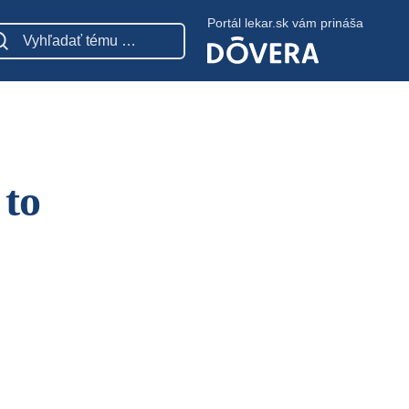
Portál lekar.sk vám prináša
 to