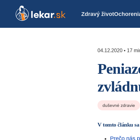
Zdravý život
Ochoreni
04.12.2020 • 17 mi
Peniaz
zvládn
duševné zdravie
V tomto článku sa
Prečo nás p