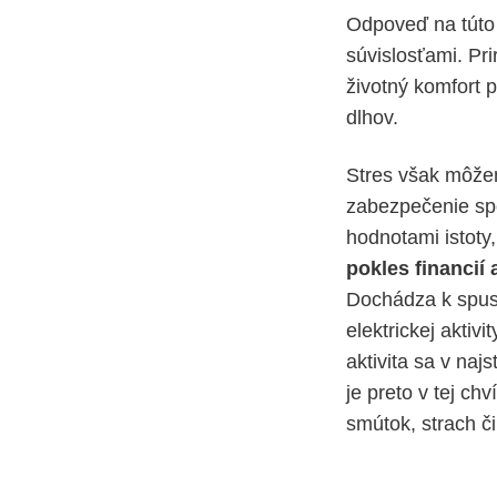
Odpoveď na túto 
súvislosťami. Pr
životný komfort 
dlhov.
Stres však môžem
zabezpečenie spo
hodnotami istoty
pokles financií
Dochádza k spust
elektrickej aktiv
aktivita sa v na
je preto v tej ch
smútok, strach č