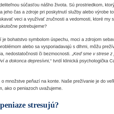
eliteľnou súčasťou nášho života. Sú prostriedkom, ktor
 jeho čas a zdroje pri poskytnutí služby alebo výrobe t
kavať veci a využívať zručnosti a vedomosti, ktoré my
 skutočne potrebujeme?
 je bohatstvo symbolom úspechu, moci a zdrojom sebave
problémom alebo sa vysporiadavajú s dlhmi, môžu prežív
a, nedostatočnosti či bezmocnosti. „
Keď sme v strese z
iví a dokonca depresívni,
“
tvrdí klinická psychologička C
en o množstve peňazí na konte. Naše prežívanie je do veľ
m, ako o peniazoch uvažujeme.
 peniaze stresujú?