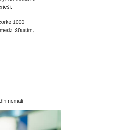
rieši.
vzorke 1000
 medzi šťastím,
dlh nemali