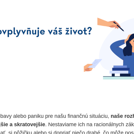
avy alebo paniku pre našu finančnú situáciu,
naše roz
šie a skratovejšie
. Nestaviame ich na racionálnych zá
ť si pôžičku alebo si dopriať niečo drahé, čo môže po