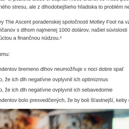
ného stresu, ale z dlhodobejšieho hľadiska to problém ne
ívy The Ascent poradenskej spoločnosti Motley Fool na 
čanov s dlhom najmenej 1000 dolárov, našiel súvislosti
úctou a finančnou núdzou.²
kumu:
ndentov bremeno dlhov neumožňuje v noci dobre spať
o, že ich dlh negatívne ovplyvnil ich optimizmus
o, že ich dlh negatívne ovplyvnil ich sebavedomie
dentov bolo presvedčených, že by boli šťastnejší, keby 