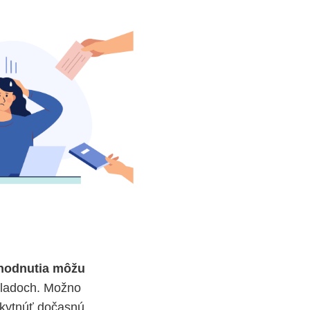
hodnutia môžu
kladoch. Možno
skytnúť dočasnú