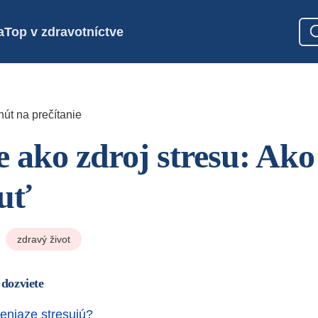
a
Top v zdravotníctve
nút na prečítanie
e ako zdroj stresu: Ako
uť
zdravý život
 dozviete
eniaze stresujú?