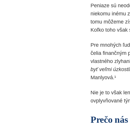
Peniaze sú neodd
niekomu inému za
tomu môžeme zís
Koľko toho však
Pre mnohých ľudí
čelia finančným 
vlastného zlyhani
byť veľmi úzkostl
Manlyová.¹
Nie je to však l
ovplyvňované tý
Prečo nás