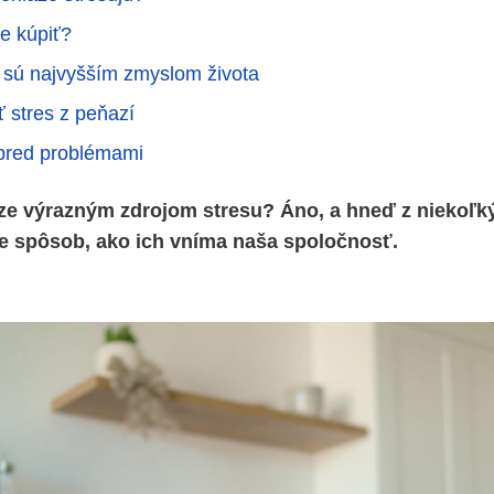
ie kúpiť?
 sú najvyšším zmyslom života
ť stres z peňazí
pred problémami
ze výrazným zdrojom stresu? Áno, a hneď z niekoľk
e spôsob, ako ich vníma naša spoločnosť.