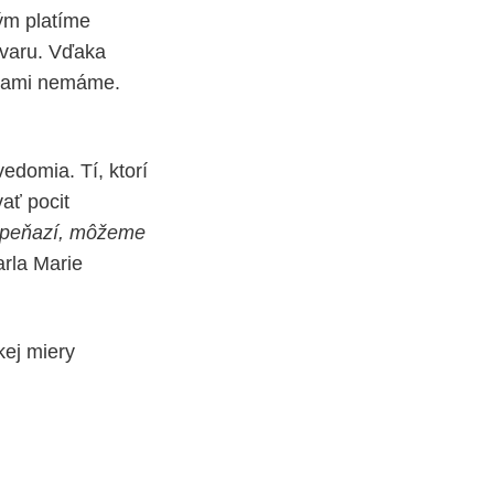
ým platíme
ovaru. Vďaka
 sami nemáme.
domia. Tí, ktorí
ať pocit
 peňazí, môžeme
arla Marie
kej miery