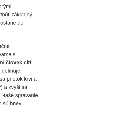
orými
ytnúť základný
dostane do
nčné
ávame s
ení
človek cíti
 definuje.
a prietok krvi a
y) a zvýši sa
). Naše správanie
o sú hnev,