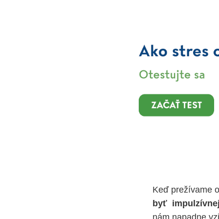
Keď prežívame ob
byť impulzívnej
nám napadne vzia