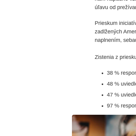
úľavu od prežíva
Prieskum iniciat
zadlžených Ameri
naplnením, seba
Zistenia z pries
38 % respo
48 % uviedl
47 % uviedl
97 % respon