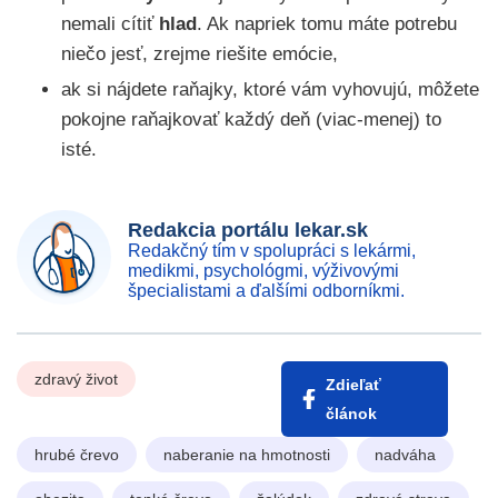
nemali cítiť
hlad
. Ak napriek tomu máte potrebu
niečo jesť, zrejme riešite emócie,
ak si nájdete raňajky, ktoré vám vyhovujú, môžete
pokojne raňajkovať každý deň (viac-menej) to
isté.
Redakcia portálu lekar.sk
Redakčný tím v spolupráci s lekármi,
medikmi, psychológmi, výživovými
špecialistami a ďalšími odborníkmi.
zdravý život
Zdieľať
článok
hrubé črevo
naberanie na hmotnosti
nadváha