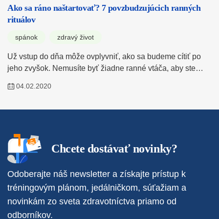
Ako sa ráno naštartovať? 7 povzbudzujúcich ranných
rituálov
spánok
zdravý život
Už vstup do dňa môže ovplyvniť, ako sa budeme cítiť po
jeho zvyšok. Nemusíte byť žiadne ranné vtáča, aby ste…
04.02.2020
Chcete dostávať novinky?
Odoberajte náš newsletter a získajte prístup k
tréningovým plánom, jedálničkom, súťažiam a
novinkám zo sveta zdravotníctva priamo od
odborníkov.