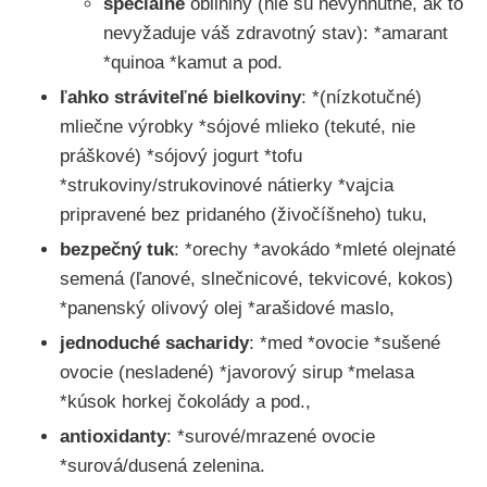
špeciálne
obilniny (nie sú nevyhnutné, ak to
nevyžaduje váš zdravotný stav): *amarant
*quinoa *kamut a pod.
ľahko stráviteľné bielkoviny
: *(nízkotučné)
mliečne výrobky *sójové mlieko (tekuté, nie
práškové) *sójový jogurt *tofu
*strukoviny/strukovinové nátierky *vajcia
pripravené bez pridaného (živočíšneho) tuku,
bezpečný tuk
: *orechy *avokádo *mleté olejnaté
semená (ľanové, slnečnicové, tekvicové, kokos)
*panenský olivový olej *arašidové maslo,
jednoduché sacharidy
: *med *ovocie *sušené
ovocie (nesladené) *javorový sirup *melasa
*kúsok horkej čokolády a pod.,
antioxidanty
: *surové/mrazené ovocie
*surová/dusená zelenina.