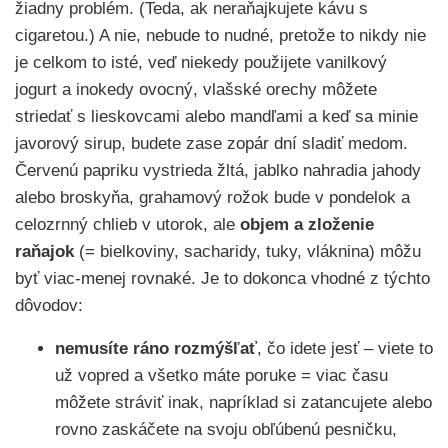
žiadny problém. (Teda, ak neraňajkujete kávu s
cigaretou.) A nie, nebude to nudné, pretože to nikdy nie
je celkom to isté, veď niekedy použijete vanilkový
jogurt a inokedy ovocný, vlašské orechy môžete
striedať s lieskovcami alebo mandľami a keď sa minie
javorový sirup, budete zase zopár dní sladiť medom.
Červenú papriku vystrieda žltá, jablko nahradia jahody
alebo broskyňa, grahamový rožok bude v pondelok a
celozrnný chlieb v utorok, ale
objem a zloženie
raňajok
(= bielkoviny, sacharidy, tuky, vláknina) môžu
byť viac-menej rovnaké. Je to dokonca vhodné z týchto
dôvodov:
nemusíte ráno rozmýšľať
, čo idete jesť – viete to
už vopred a všetko máte poruke = viac času
môžete stráviť inak, napríklad si zatancujete alebo
rovno zaskáčete na svoju obľúbenú pesničku,