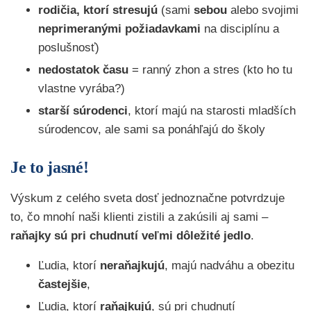
rodičia, ktorí stresujú
(sami
sebou
alebo svojimi
neprimeranými požiadavkami
na disciplínu a
poslušnosť)
nedostatok času
= ranný zhon a stres (kto ho tu
vlastne vyrába?)
starší súrodenci
, ktorí majú na starosti mladších
súrodencov, ale sami sa ponáhľajú do školy
Je to jasné!
Výskum z celého sveta dosť jednoznačne potvrdzuje
to, čo mnohí naši klienti zistili a zakúsili aj sami –
raňajky sú pri chudnutí veľmi dôležité jedlo
.
Ľudia, ktorí
neraňajkujú
, majú nadváhu a obezitu
častejšie
,
Ľudia, ktorí
raňajkujú
, sú pri chudnutí