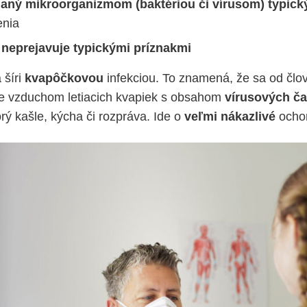
olaný mikroorganizmom (baktériou či vírusom) typic
enia
neprejavuje
typickými príznakmi
 šíri
kvapôčkovou
infekciou. To znamená, že sa od člo
e vzduchom letiacich kvapiek s obsahom
vírusových ča
ý kašle, kýcha či rozpráva. Ide o
veľmi nákazlivé
ochor