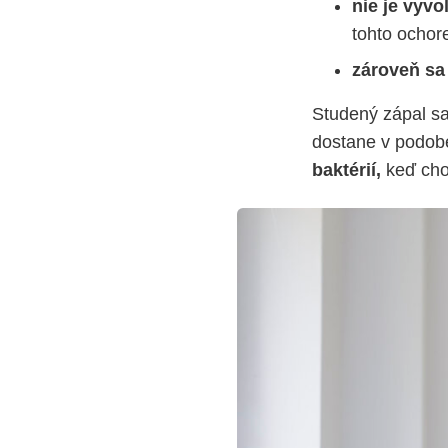
nie je vyv
tohto ochor
zároveň sa
Studený zápal sa
dostane v podob
baktérií,
keď chor