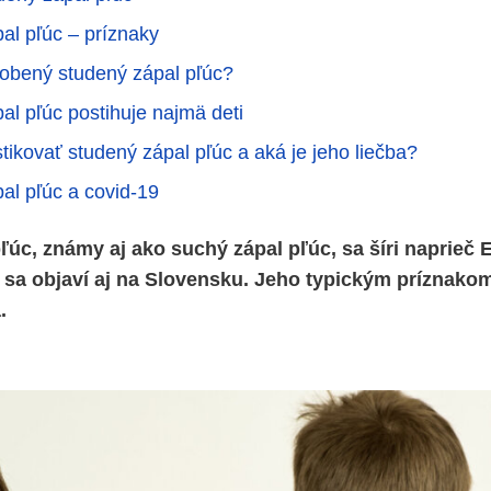
al pľúc – príznaky
obený studený zápal pľúc?
al pľúc postihuje najmä deti
tikovať studený zápal pľúc a aká je jeho liečba?
al pľúc a covid-19
ľúc, známy aj ako suchý zápal pľúc, sa šíri naprieč 
a objaví aj na Slovensku. Jeho typickým príznakom 
.