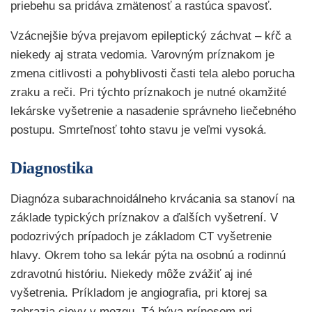
priebehu sa pridáva zmätenosť a rastúca spavosť.
Vzácnejšie býva prejavom epileptický záchvat – kŕč a
niekedy aj strata vedomia. Varovným príznakom je
zmena citlivosti a pohyblivosti časti tela alebo porucha
zraku a reči. Pri týchto príznakoch je nutné okamžité
lekárske vyšetrenie a nasadenie správneho liečebného
postupu. Smrteľnosť tohto stavu je veľmi vysoká.
Diagnostika
Diagnóza subarachnoidálneho krvácania sa stanoví na
základe typických príznakov a ďalších vyšetrení. V
podozrivých prípadoch je základom CT vyšetrenie
hlavy. Okrem toho sa lekár pýta na osobnú a rodinnú
zdravotnú históriu. Niekedy môže zvážiť aj iné
vyšetrenia. Príkladom je angiografia, pri ktorej sa
zobrazia cievy v mozgu. Tá býva prínosom pri