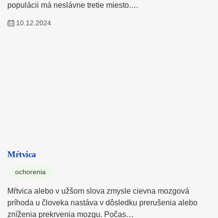
populácii má neslávne tretie miesto.…
10.12.2024
Mŕtvica
ochorenia
Mŕtvica alebo v užšom slova zmysle cievna mozgová
príhoda u človeka nastáva v dôsledku prerušenia alebo
zníženia prekrvenia mozgu. Počas…