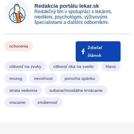
Redakcia portálu lekar.sk
Redakčný tím v spolupráci s lekármi,
medikmi, psychológmi, výživovými
špecialistami a ďalšími odborníkmi.
ochorenia
Zdieľať
článok
citlivosť na zvuky
citlivosť oka na svetlo
hlava
mozog
nevoľnost
porucha spánku
strata vedomia
subarachnoidálne krvácanie
vracanie
zmätenosť