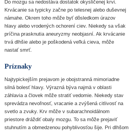
Do mozgu sa nedostáva dostatok okysličenej krvi.
Krvácanie sa typicky začne po telesnej alebo duševnej
námahe. Okrem toho môže byť dôsledkom úrazov
hlavy alebo vrodených ochorení ciev. Niekedy sa však
príčina prasknutia aneuryzmy neobjasní. Ak krvácanie
trvá dlhšie alebo je poškodená veľká cieva, môže
nastať smrť.
Príznaky
Najtypickejším prejavom je obojstranná mimoriadne
silná bolesť hlavy. Výrazná býva najmä v oblasti
záhlavia a človek môže stratiť vedomie. Niekedy stav
sprevádza nevoľnosť, vracanie a zvýšená citlivosť na
svetlo a zvuky. Krv môže v subarachnoidálnom
priestore dráždiť obaly mozgu. To sa môže prejaviť
stuhnutím a obmedzenou pohyblivosťou šije. Pri dlhšom