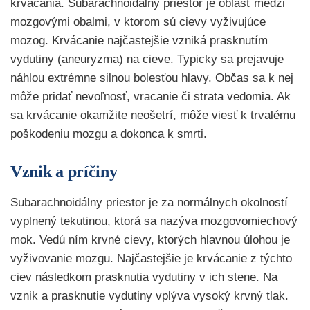
krvácania. Subarachnoidálny priestor je oblasť medzi
mozgovými obalmi, v ktorom sú cievy vyživujúce
mozog. Krvácanie najčastejšie vzniká prasknutím
vydutiny (aneuryzma) na cieve. Typicky sa prejavuje
náhlou extrémne silnou bolesťou hlavy. Občas sa k nej
môže pridať nevoľnosť, vracanie či strata vedomia. Ak
sa krvácanie okamžite neošetrí, môže viesť k trvalému
poškodeniu mozgu a dokonca k smrti.
Vznik a príčiny
Subarachnoidálny priestor je za normálnych okolností
vyplnený tekutinou, ktorá sa nazýva mozgovomiechový
mok. Vedú ním krvné cievy, ktorých hlavnou úlohou je
vyživovanie mozgu. Najčastejšie je krvácanie z týchto
ciev následkom prasknutia vydutiny v ich stene. Na
vznik a prasknutie vydutiny vplýva vysoký krvný tlak.