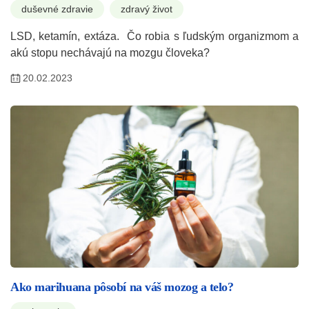
duševné zdravie
zdravý život
LSD, ketamín, extáza. Čo robia s ľudským organizmom a
akú stopu nechávajú na mozgu človeka?
20.02.2023
Ako marihuana pôsobí na váš mozog a telo?