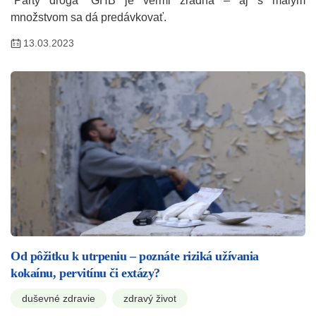
“Párty droga” GHB je veľmi zradná – aj s malým
množstvom sa dá predávkovať.
13.03.2023
Od pôžitku k utrpeniu – poznáte riziká užívania
kokaínu, pervitínu či extázy?
duševné zdravie
zdravý život