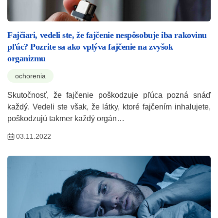
Fajčiari, vedeli ste, že fajčenie nespôsobuje iba rakovinu
pľúc? Pozrite sa ako vplýva fajčenie na zvyšok
organizmu
ochorenia
Skutočnosť, že fajčenie poškodzuje pľúca pozná snáď
každý. Vedeli ste však, že látky, ktoré fajčením inhalujete,
poškodzujú takmer každý orgán…
03.11.2022