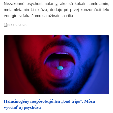
Nezákonné psychostimulanty, ako sú kokaín, amfetamín,
metamfetamín či extáza, dodajú pri prvej konzumácii telu
energiu, vďaka čomu sa užívatelia cítia…
27.02.2023
Halucinogény nespôsobujú len „bad trips“. Môžu
vyvolať aj psychózu