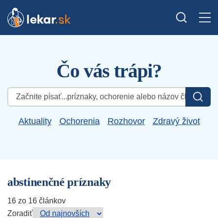
Čo vás trápi?
Hľadať:
Aktuality
Ochorenia
Rozhovor
Zdravý život
abstinenčné príznaky
16 zo 16 článkov
Zoradiť