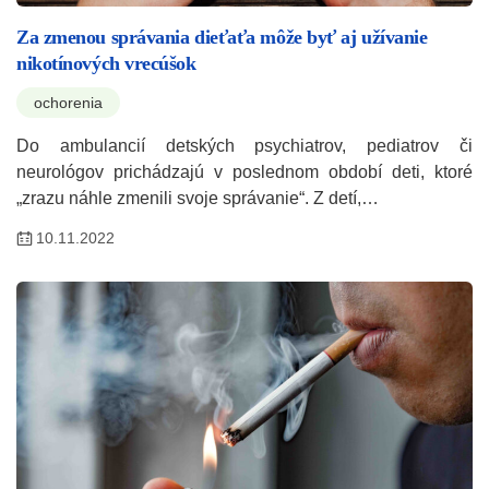
Za zmenou správania dieťaťa môže byť aj užívanie
nikotínových vrecúšok
ochorenia
Do ambulancií detských psychiatrov, pediatrov či
neurológov prichádzajú v poslednom období deti, ktoré
„zrazu náhle zmenili svoje správanie“. Z detí,…
10.11.2022