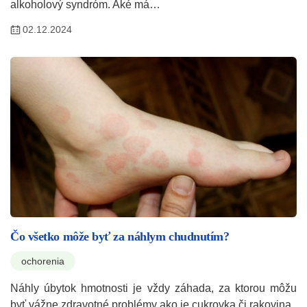
alkoholový syndróm. Aké má…
02.12.2024
Čo všetko môže byť za náhlym chudnutím?
ochorenia
Náhly úbytok hmotnosti je vždy záhada, za ktorou môžu
byť vážne zdravotné problémy ako je cukrovka či rakovina.