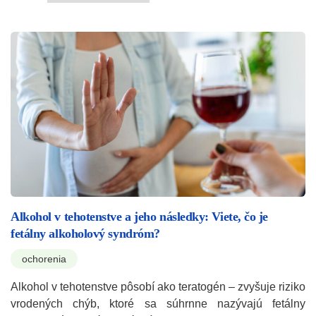
Alkohol v tehotenstve a jeho následky: Viete, čo je
fetálny alkoholový syndróm?
ochorenia
Alkohol v tehotenstve pôsobí ako teratogén – zvyšuje riziko
vrodených chýb, ktoré sa súhrnne nazývajú fetálny