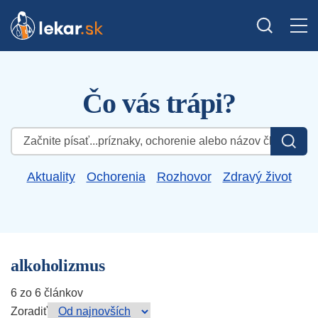
Čo vás trápi?
Hľadať:
Aktuality
Ochorenia
Rozhovor
Zdravý život
alkoholizmus
6 zo 6 článkov
Zoradiť