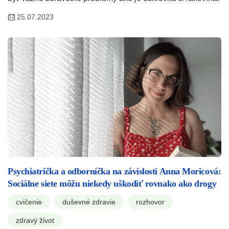
25.07.2023
Psychiatrička a odborníčka na závislosti Anna Moricová:
Sociálne siete môžu niekedy uškodiť rovnako ako drogy
cvičenie
duševné zdravie
rozhovor
zdravý život