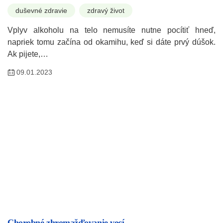
duševné zdravie
zdravý život
Vplyv alkoholu na telo nemusíte nutne pocítiť hneď,
napriek tomu začína od okamihu, keď si dáte prvý dúšok.
Ak pijete,…
09.01.2023
Chorobné zhromažďovanie vecí