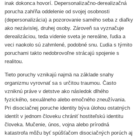
inak dokonca hovorí. Depersonalizačno-derealizačná
porucha zahŕňa oddelenie od svojej osobnosti
(depersonalizácia) a pozorovanie samého seba z diaľky
ako nezávislej, druhej osoby. Zároveň sa vyznačuje
derealizáciou, teda videnie sveta je nereálne, ľudia a
veci naokolo sú zahmlené, podobné snu. Ľudia s týmito
poruchami takto nedobrovoľne strácajú spojenie s
realitou.
Tieto poruchy vznikajú najmä na základe snahy
organizmu vyrovnať sa s určitou traumou. Často
vzniknú práve v detstve ako následok dlhého
fyzického, sexuálneho alebo emočného zneužívania.
Pri disociačnej poruche identity býva úlohou ostatných
identít v jednom človeku chrániť hostiteľskú identitu
človeka. Mučenie, únos, vojna alebo prírodná
katastrofa môžu byť spúšťačom disociačných porúch aj