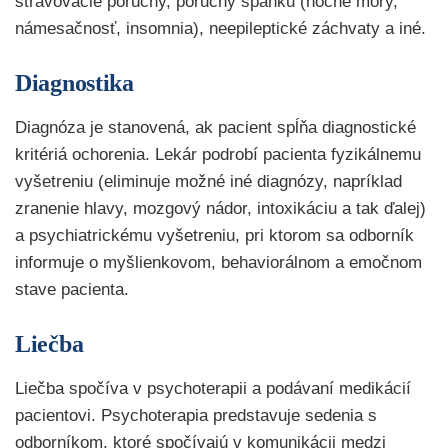
stravovacie poruchy, poruchy spánku (nočné mory,
námesačnosť, insomnia), neepileptické záchvaty a iné.
Diagnostika
Diagnóza je stanovená, ak pacient spĺňa diagnostické
kritériá ochorenia. Lekár podrobí pacienta fyzikálnemu
vyšetreniu (eliminuje možné iné diagnózy, napríklad
zranenie hlavy, mozgový nádor, intoxikáciu a tak ďalej)
a psychiatrickému vyšetreniu, pri ktorom sa odborník
informuje o myšlienkovom, behaviorálnom a emočnom
stave pacienta.
Liečba
Liečba spočíva v psychoterapii a podávaní medikácií
pacientovi. Psychoterapia predstavuje sedenia s
odborníkom, ktoré spočívajú v komunikácii medzi