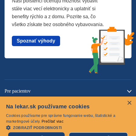
Naši poistenci oceňujú možnosť vybaviť
stále viac vecí elektronicky a uplatniť si
benefity rýchlo a z domu. Pozrite sa, čo
všetko získate bez osobného vybavovania.
Spoznať výhody
Pre pacientov
×
O spoločnosti
Na lekar.sk používame cookies
Kontaktujte nás
Cookies používame pre správne fungovanie webu, štatistické a
marketingové účely.
Prečítať viac
ZOBRAZIŤ PODROBNOSTI
Cookies