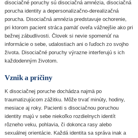
disociačné poruchy sú disociačná amnézia, disociačná
porucha identity a depersonalizačno-derealizačná
porucha. Disociačná amnézia predstavuje ochorenie,
pri ktorom pacient stráca pamäť oveľa vážnejšie ako pri
bežnej zábudlivosti. Človek si nevie spomenúť na
informácie o sebe, udalostiach ani o ľuďoch zo svojho
života. Disociačné poruchy výrazne interferujú s ich
každodenným životom.
Vznik a príčiny
K disociačnej poruche dochádza najmä po
traumatizujúcom zážitku. Môže trvať minúty, hodiny,
mesiace aj roky. Pacienti s disociačnou poruchou
identity majú v sebe niekoľko rozdielnych identít
rôzneho veku, pohlavia, či dokonca rasy alebo
sexuálnej orientácie. Každá identita sa správa inak a