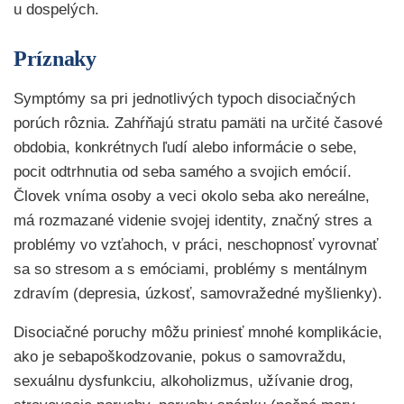
u dospelých.
Príznaky
Symptómy sa pri jednotlivých typoch disociačných
porúch rôznia. Zahŕňajú stratu pamäti na určité časové
obdobia, konkrétnych ľudí alebo informácie o sebe,
pocit odtrhnutia od seba samého a svojich emócií.
Človek vníma osoby a veci okolo seba ako nereálne,
má rozmazané videnie svojej identity, značný stres a
problémy vo vzťahoch, v práci, neschopnosť vyrovnať
sa so stresom a s emóciami, problémy s mentálnym
zdravím (depresia, úzkosť, samovražedné myšlienky).
Disociačné poruchy môžu priniesť mnohé komplikácie,
ako je sebapoškodzovanie, pokus o samovraždu,
sexuálnu dysfunkciu, alkoholizmus, užívanie drog,