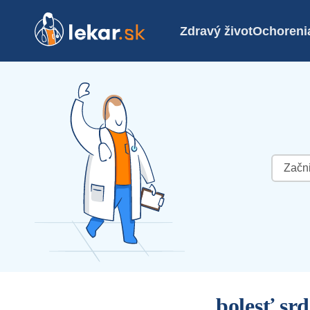
Zdravý život
Ochoreni
Hľadať:
bolesť sr