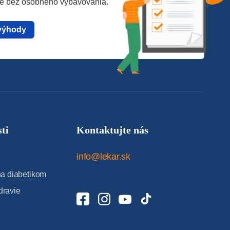
te bez osobného vybavovania.
výhody
ti
Kontaktujte nás
info@lekar.sk
 diabetikom
dravie