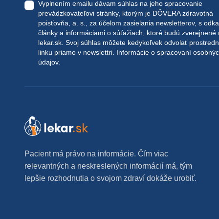
Vyplnením emailu dávam súhlas na jeho spracovanie
prevádzkovateľovi stránky, ktorým je DÔVERA zdravotná
poisťovňa, a. s., za účelom zasielania newsletterov, s odk
články a informáciami o súťažiach, ktoré budú zverejnené
lekar.sk
. Svoj súhlas môžete kedykoľvek odvolať prostred
linku priamo v newslettri.
Informácie o spracovaní osobný
údajov.
Pacient má právo na informácie. Čím viac
relevantných a neskreslených informácií má, tým
lepšie rozhodnutia o svojom zdraví dokáže urobiť.