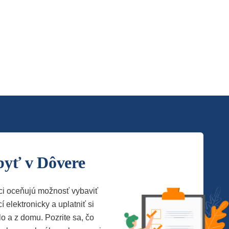
byť v Dôvere
ci oceňujú možnosť vybaviť
í elektronicky a uplatniť si
lo a z domu. Pozrite sa, čo