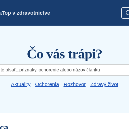
a
Top v zdravotníctve
Čo vás trápi?
Aktuality
Ochorenia
Rozhovor
Zdravý život
dca