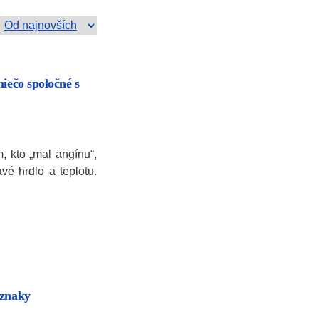
niečo spoločné s
, kto „mal angínu“,
é hrdlo a teplotu.
íznaky