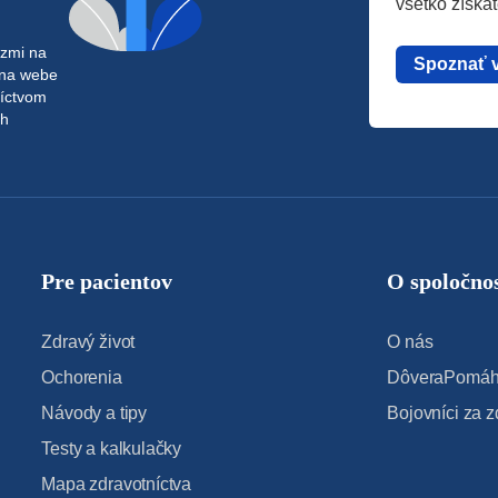
všetko získa
azmi na
Spoznať 
 na webe
níctvom
ch
Pre pacientov
O spoločnos
Zdravý život
O nás
Ochorenia
DôveraPomáha
Návody a tipy
Bojovníci za z
Testy a kalkulačky
Mapa zdravotníctva