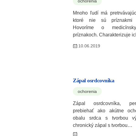
ochorenia
Mnoho ľudí má pretrvávajúce
ktoré nie sú príznakmi 
Hovoríme o medicínsky
príznakoch. Charakterizuje i
10.06.2019
Zápal osrdcovníka
ochorenia
Zápal osrdcovníka, per
prebiehať ako akútne och
obalu srdca s tvorbou v
chronický zápal s tvorbou…