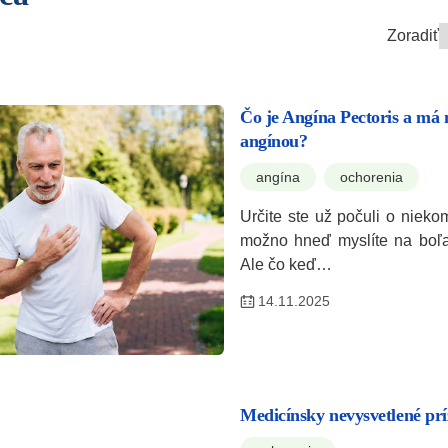
Zoradiť
Čo je Angína Pectoris a má 
angínou?
angína
ochorenia
Určite ste už počuli o niekom
možno hneď myslíte na boľav
Ale čo keď…
14.11.2025
Medicínsky nevysvetlené pr