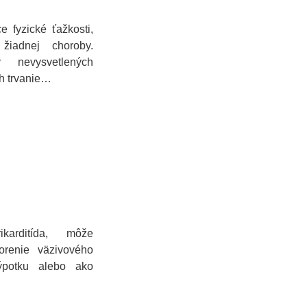
 fyzické ťažkosti,
žiadnej choroby.
 nevysvetlených
ch trvanie…
ikarditída, môže
orenie väzivového
ýpotku alebo ako