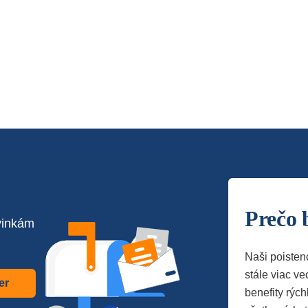
Prečo 
vinkám
Naši poisten
stále viac vec
er
benefity rých