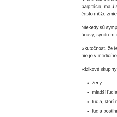
palpitácia, majú
často môže zmier
Niekedy sú symp
únavy, syndróm d
Skutočnosť, že le
nie je v medicín
Rizikové skupiny
ženy
mladší ľudi
ľudia, ktorí
ľudia posti