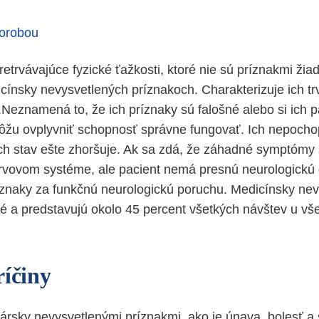
horobou
etrvávajúce fyzické ťažkosti, ktoré nie sú príznakmi žia
ínsky nevysvetlených príznakoch. Charakterizuje ich tr
.Neznamená to, že ich príznaky sú falošné alebo si ich 
ôžu ovplyvniť schopnosť správne fungovať. Ich nepoch
ich stav ešte zhoršuje. Ak sa zdá, že záhadné symptóm
vovom systéme, ale pacient nemá presnú neurologickú 
znaky za funkčnú neurologickú poruchu. Medicínsky nev
é a predstavujú okolo 45 percent všetkých návštev u v
ríčiny
kársky nevysvetlenými príznakmi, ako je únava, bolesť a