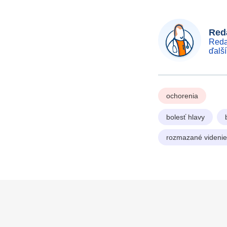
Reda
Reda
ďalš
ochorenia
bolesť hlavy
rozmazané videnie