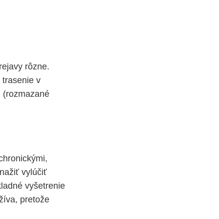
rejavy rôzne.
 trasenie v
u (rozmazané
chronickými,
nažiť vylúčiť
kladné vyšetrenie
užíva, pretože