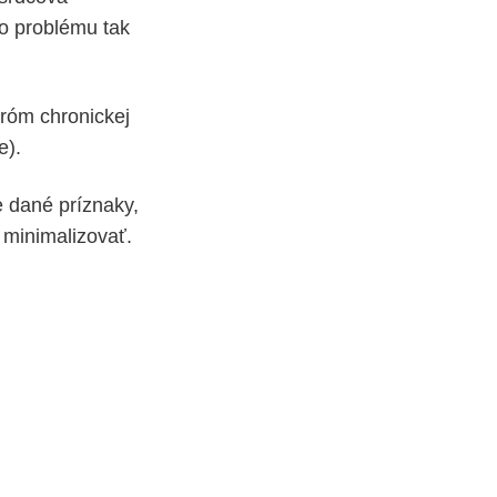
ho problému tak
róm chronickej
e).
e dané príznaky,
 minimalizovať.