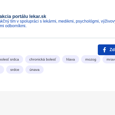
kcia portálu lekar.sk
kčný tím v spolupráci s lekármi, medikmi, psychológmi, výživov
ími odborníkmi.
Zd
bolesť srdca
chronická bolesť
hlava
mozog
mrav
srdce
únava