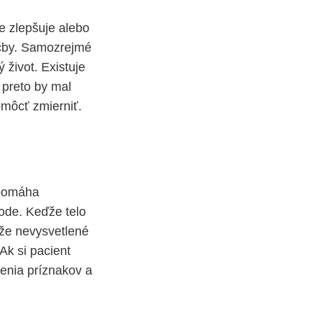
e zlepšuje alebo
iečby. Samozrejmé
 život. Existuje
 preto by mal
omôcť zmierniť.
 pomáha
ode. Keďže telo
 že nevysvetlené
Ak si pacient
enia príznakov a