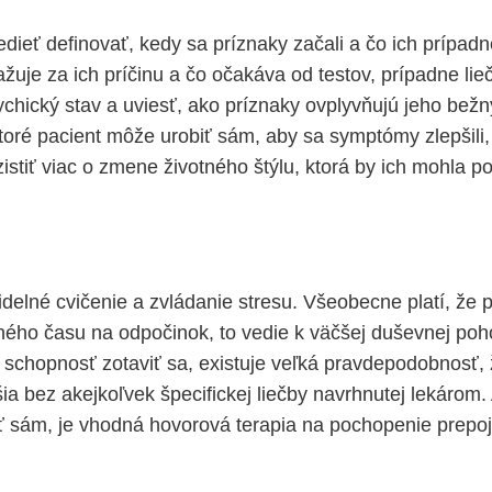
dieť definovať, kedy sa príznaky začali a čo ich prípadn
ažuje za ich príčinu a čo očakáva od testov, prípadne l
ychický stav a uviesť, ako príznaky ovplyvňujú jeho bežný
toré pacient môže urobiť sám, aby sa symptómy zlepšili,
istiť viac o zmene životného štýlu, ktorá by ich mohla p
videlné cvičenie a zvládanie stresu. Všeobecne platí, že
ého času na odpočinok, to vedie k väčšej duševnej poh
chopnosť zotaviť sa, existuje veľká pravdepodobnosť,
ia bez akejkoľvek špecifickej liečby navrhnutej lekárom. 
 sám, je vhodná hovorová terapia na pochopenie prepoj