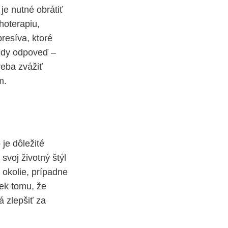
e nutné obrátiť
hoterapiu,
presíva, ktoré
vždy odpoveď –
reba zvážiť
m.
je dôležité
svoj životný štýl
 okolie, prípadne
iek tomu, že
 zlepšiť za