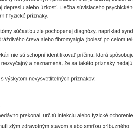
 aj depresiu alebo úzkosť. Liečba súvisiaceho psychické
niť fyzické príznaky.
tómy súčasťou zle pochopenej diagnózy, napríklad synd
ráždivého čreva alebo fibromyalgia (bolesť po celom tel
kári nie sú schopní identifikovať príčinu, ktorá spôsobuj
e nezvyčajný a neznamená, že sa takéto príznaky nedajú
 s výskytom nevysvetliteľných príznakov:
a
 nedávno prekonali určitú infekciu alebo fyzické ochorenie
hnutí zlým zdravotným stavom alebo smrťou príbuzného