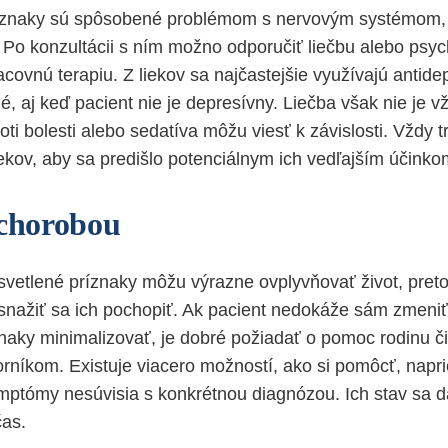
ríznaky sú spôsobené problémom s nervovým systémom, j
 Po konzultácii s ním možno odporučiť liečbu alebo psyc
racovnú terapiu. Z liekov sa najčastejšie využívajú antide
é, aj keď pacient nie je depresívny. Liečba však nie je 
roti bolesti alebo sedatíva môžu viesť k závislosti. Vždy t
ekov, aby sa predišlo potenciálnym ich vedľajším účinko
 chorobou
vetlené príznaky môžu výrazne ovplyvňovať život, preto 
snažiť sa ich pochopiť. Ak pacient nedokáže sám zmeniť 
znaky minimalizovať, je dobré požiadať o pomoc rodinu či
orníkom. Existuje viacero možností, ako si pomôcť, napr
mptómy nesúvisia s konkrétnou diagnózou. Ich stav sa dá
čas.