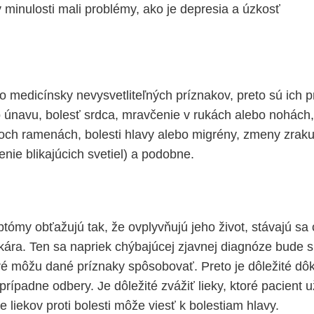
 v minulosti mali problémy, ako je depresia a úzkosť
o medicínsky nevysvetliteľných príznakov, preto sú ich p
o únavu, bolesť srdca, mravčenie v rukách alebo nohách,
och ramenách, bolesti hlavy alebo migrény, zmeny zrak
enie blikajúcich svetiel) a podobne.
tómy obťažujú tak, že ovplyvňujú jeho život, stávajú sa 
ekára. Ten sa napriek chýbajúcej zjavnej diagnóze bude s
oré môžu dané príznaky spôsobovať. Preto je dôležité dô
, prípadne odbery. Je dôležité zvážiť lieky, ktoré pacient 
 liekov proti bolesti môže viesť k bolestiam hlavy.