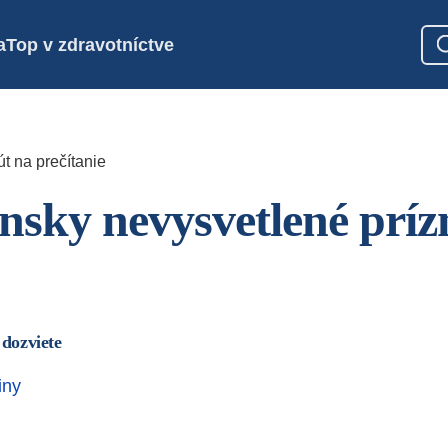
a
Top v zdravotníctve
t na prečítanie
nsky nevysvetlené prí
 dozviete
iny