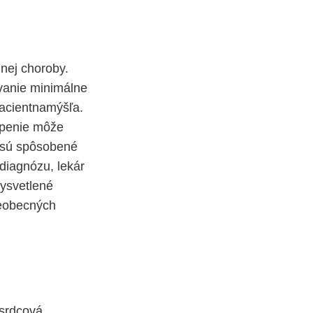
dnej choroby.
vanie minimálne
pacientnamýšľa.
openie môže
y sú spôsobené
diagnózu, lekár
ysvetlené
šeobecných
 srdcová