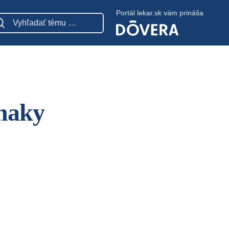
Portál lekar.sk vám prináša
znaky