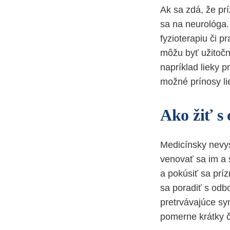
Ak sa zdá, že p
sa na neurológa.
fyzioterapiu či p
môžu byť užitočn
napríklad lieky p
možné prínosy li
Ako žiť s
Medicínsky nevys
venovať sa im a 
a pokúsiť sa prí
sa poradiť s odb
pretrvávajúce sy
pomerne krátky 