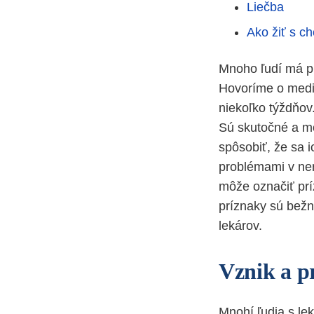
Liečba
Ako žiť s c
Mnoho ľudí má pr
Hovoríme o medic
niekoľko týždňov
Sú skutočné a m
spôsobiť, že sa 
problémami v ner
môže označiť prí
príznaky sú bežn
lekárov.
Vznik a p
Mnohí ľudia s le