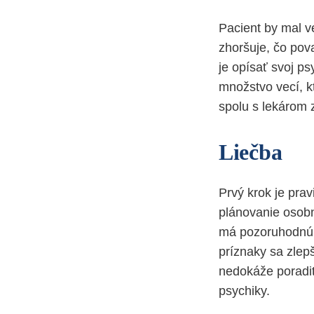
Pacient by mal ve
zhoršuje, čo pov
je opísať svoj ps
množstvo vecí, k
spolu s lekárom z
Liečba
Prvý krok je pra
plánovanie osobn
má pozoruhodnú s
príznaky sa zlepš
nedokáže poradiť
psychiky.