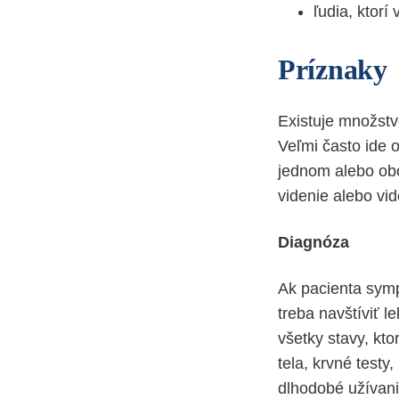
ľudia, ktorí
Príznaky
Existuje množstv
Veľmi často ide 
jednom alebo ob
videnie alebo vid
Diagnóza
Ak pacienta symp
treba navštíviť l
všetky stavy, kt
tela, krvné testy
dlhodobé užívanie