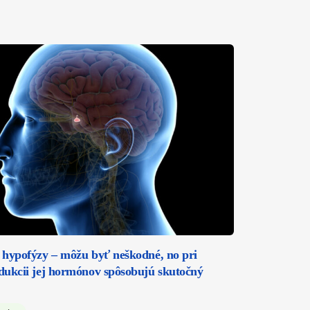
hypofýzy – môžu byť neškodné, no pri
ukcii jej hormónov spôsobujú skutočný