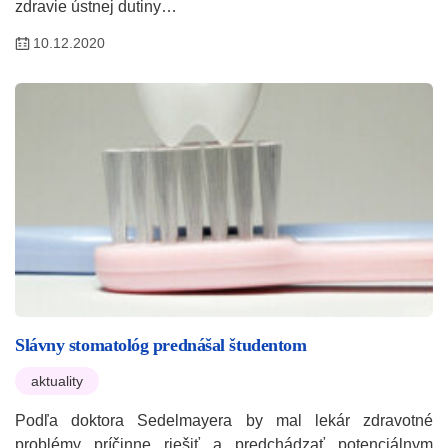
zdravie ústnej dutiny…
10.12.2020
Slávny stomatológ prednášal študentom
aktuality
Podľa doktora Sedelmayera by mal lekár zdravotné
problémy príčinne riešiť a predchádzať potenciálnym