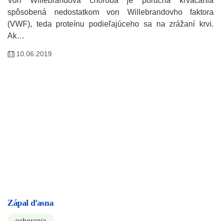
Von Willebrandova choroba je porucha krvácania
spôsobená nedostatkom von Willebrandovho faktora
(VWF), teda proteínu podieľajúceho sa na zrážaní krvi.
Ak…
10.06.2019
Zápal ďasna
ochorenia