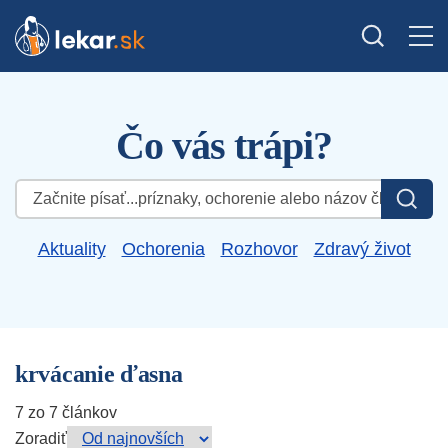
Čo vás trápi?
Hľadať:
Aktuality
Ochorenia
Rozhovor
Zdravý život
krvácanie ďasna
7 zo 7 článkov
Zoradiť