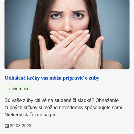
Odhalené krčky vás môžu pripraviť o zuby
ochorenia
Sú vaše zuby citlivé na studené či sladké? Obnaženie
zubných krčkov si možno nevedomky spôsobujete sami.
Niekedy stačí zmena pri…
20.03.2023