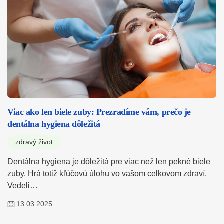
Viac ako len biele zuby: Prezradíme vám, prečo je
dentálna hygiena dôležitá
zdravý život
Dentálna hygiena je dôležitá pre viac než len pekné biele
zuby. Hrá totiž kľúčovú úlohu vo vašom celkovom zdraví.
Vedeli…
13.03.2025