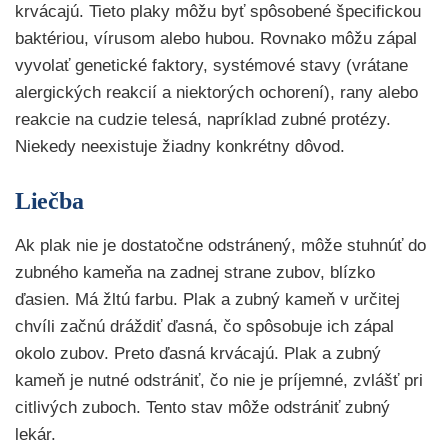
krvácajú. Tieto plaky môžu byť spôsobené špecifickou
baktériou, vírusom alebo hubou. Rovnako môžu zápal
vyvolať genetické faktory, systémové stavy (vrátane
alergických reakcií a niektorých ochorení), rany alebo
reakcie na cudzie telesá, napríklad zubné protézy.
Niekedy neexistuje žiadny konkrétny dôvod.
Liečba
Ak plak nie je dostatočne odstránený, môže stuhnúť do
zubného kameňa na zadnej strane zubov, blízko
ďasien. Má žltú farbu. Plak a zubný kameň v určitej
chvíli začnú dráždiť ďasná, čo spôsobuje ich zápal
okolo zubov. Preto ďasná krvácajú. Plak a zubný
kameň je nutné odstrániť, čo nie je príjemné, zvlášť pri
citlivých zuboch. Tento stav môže odstrániť zubný
lekár.