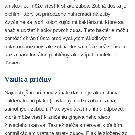
a nakoniec môže viesť k strate zubov. Zubná doska je
biofilm, ktorý sa prirodzene nahromadí na zuby.
Zvyčajne sa tvorí kolonizujúcimi baktériami, ktoré sa
snažia udržať hladký povrch zuba. Tieto baktérie môžu
pomôcť chrániť ústa pred výskytom škodlivých
mikroorganizmov, ale zubná doska môže tiež spôsobiť
kaz a parodontálne problémy ako zápal či infekcie
ďasien.
Vznik a príčiny
Najčastejšou príčinou zápalu ďasien je akumulácia
bakteriálneho plaku (povlaku) medzi zubami a na
samotných zuboch. Plak vyvoláva imunitnú odpoveď,
ktorá môže viesť k zničeniu gingiválneho alebo
žuvacieho tkaniva. Taktiež môže smerovať k ďalším
komplikáciám vrátane straty zubov. Plak je zložený zo