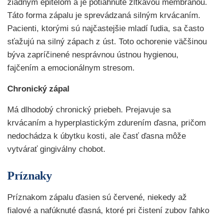
žiadnym epitelom a je potiahnuté žltkavou membránou.
Táto forma zápalu je sprevádzaná silným krvácaním.
Pacienti, ktorými sú najčastejšie mladí ľudia, sa často
sťažujú na silný zápach z úst. Toto ochorenie väčšinou
býva zapríčinené nesprávnou ústnou hygienou,
fajčením a emocionálnym stresom.
Chronický zápal
Má dlhodobý chronický priebeh. Prejavuje sa
krvácaním a hyperplastickým zdurením ďasna, pričom
nedochádza k úbytku kosti, ale časť ďasna môže
vytvárať gingiválny chobot.
Príznaky
Príznakom zápalu ďasien sú červené, niekedy až
fialové a nafúknuté ďasná, ktoré pri čistení zubov ľahko