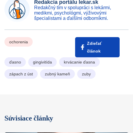
Redakcia portálu lekar.sk
Redakčný tím v spolupráci s lekármi,
medikmi, psychológmi, výživovými
špecialistami a ďalšími odborníkmi.
ochorenia
Zdieľať
článok
ďasno
gingivitída
krvácanie ďasna
zápach z úst
zubný kameň
zuby
Súvisiace články