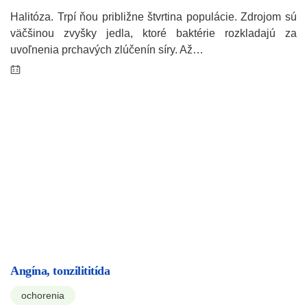
Halitóza. Trpí ňou približne štvrtina populácie. Zdrojom sú
väčšinou zvyšky jedla, ktoré baktérie rozkladajú za
uvoľnenia prchavých zlúčenín síry. Až…
Angína, tonzilititída
ochorenia