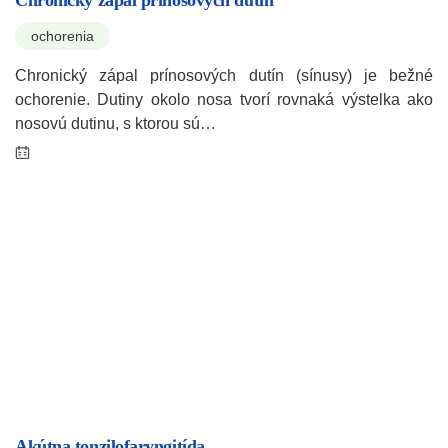
Chronický zápal prínosových dutín
ochorenia
Chronický zápal prínosových dutín (sínusy) je bežné
ochorenie. Dutiny okolo nosa tvorí rovnaká výstelka ako
nosovú dutinu, s ktorou sú…
Akútna tonzilofaryngitída