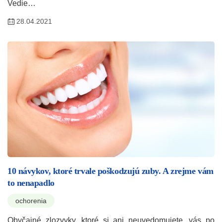
Vedie…
28.04.2021
10 návykov, ktoré trvale poškodzujú zuby. A zrejme vám
to nenapadlo
ochorenia
Obyčajné zlozvyky, ktoré si ani neuvedomujete, vás po