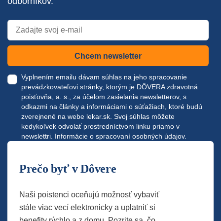
odborníkov.
Chcem newsletter
Vyplnením emailu dávam súhlas na jeho spracovanie
prevádzkovateľovi stránky, ktorým je DÔVERA zdravotná
poisťovňa, a. s., za účelom zasielania newsletterov, s
odkazmi na články a informáciami o súťažiach, ktoré budú
zverejnené na webe
lekar.sk
. Svoj súhlas môžete
kedykoľvek odvolať prostredníctvom linku priamo v
newslettri.
Informácie o spracovaní osobných údajov.
Prečo byť v Dôvere
Naši poistenci oceňujú možnosť vybaviť
stále viac vecí elektronicky a uplatniť si
benefity rýchlo a z domu. Pozrite sa, čo