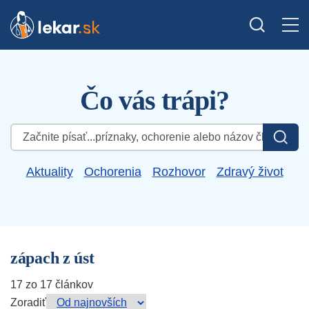
Čo vás trápi?
Hľadať:
Aktuality
Ochorenia
Rozhovor
Zdravý život
zápach z úst
17 zo 17 článkov
Zoradiť