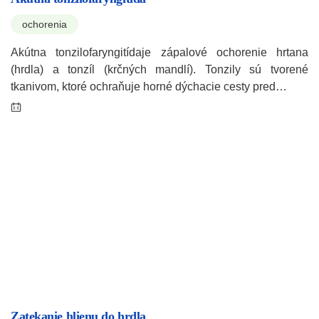
ochorenia
Akútna tonzilofaryngitídaje zápalové ochorenie hrtana
(hrdla) a tonzíl (krčných mandlí). Tonzily sú tvorené
tkanivom, ktoré ochraňuje horné dýchacie cesty pred…
Zatekanie hlienu do hrdla