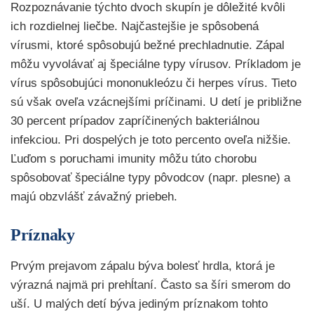
Rozpoznávanie týchto dvoch skupín je dôležité kvôli
ich rozdielnej liečbe. Najčastejšie je spôsobená
vírusmi, ktoré spôsobujú bežné prechladnutie. Zápal
môžu vyvolávať aj špeciálne typy vírusov. Príkladom je
vírus spôsobujúci mononukleózu či herpes vírus. Tieto
sú však oveľa vzácnejšími príčinami. U detí je približne
30 percent prípadov zapríčinených bakteriálnou
infekciou. Pri dospelých je toto percento oveľa nižšie.
Ľuďom s poruchami imunity môžu túto chorobu
spôsobovať špeciálne typy pôvodcov (napr. plesne) a
majú obzvlášť závažný priebeh.
Príznaky
Prvým prejavom zápalu býva bolesť hrdla, ktorá je
výrazná najmä pri prehĺtaní. Často sa šíri smerom do
uší. U malých detí býva jediným príznakom tohto