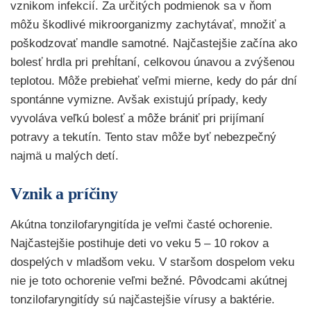
vznikom infekcií. Za určitých podmienok sa v ňom
môžu škodlivé mikroorganizmy zachytávať, množiť a
poškodzovať mandle samotné. Najčastejšie začína ako
bolesť hrdla pri prehĺtaní, celkovou únavou a zvýšenou
teplotou. Môže prebiehať veľmi mierne, kedy do pár dní
spontánne vymizne. Avšak existujú prípady, kedy
vyvoláva veľkú bolesť a môže brániť pri prijímaní
potravy a tekutín. Tento stav môže byť nebezpečný
najmä u malých detí.
Vznik a príčiny
Akútna tonzilofaryngitída je veľmi časté ochorenie.
Najčastejšie postihuje deti vo veku 5 – 10 rokov a
dospelých v mladšom veku. V staršom dospelom veku
nie je toto ochorenie veľmi bežné. Pôvodcami akútnej
tonzilofaryngitídy sú najčastejšie vírusy a baktérie.