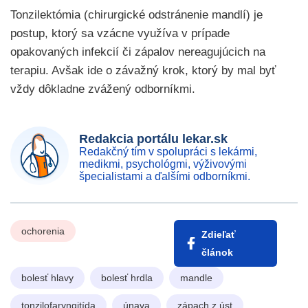
Tonzilektómia (chirurgické odstránenie mandlí) je
postup, ktorý sa vzácne využíva v prípade
opakovaných infekcií či zápalov nereagujúcich na
terapiu. Avšak ide o závažný krok, ktorý by mal byť
vždy dôkladne zvážený odborníkmi.
Redakcia portálu lekar.sk
Redakčný tím v spolupráci s lekármi,
medikmi, psychológmi, výživovými
špecialistami a ďalšími odborníkmi.
ochorenia
Zdieľať
článok
bolesť hlavy
bolesť hrdla
mandle
tonzilofaryngitída
únava
zápach z úst