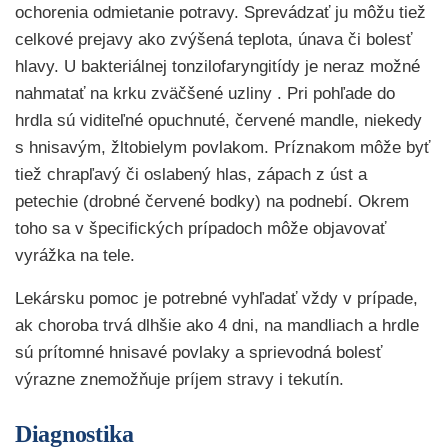
ochorenia odmietanie potravy. Sprevádzať ju môžu tiež
celkové prejavy ako zvýšená teplota, únava či bolesť
hlavy. U bakteriálnej tonzilofaryngitídy je neraz možné
nahmatať na krku zväčšené uzliny . Pri pohľade do
hrdla sú viditeľné opuchnuté, červené mandle, niekedy
s hnisavým, žltobielym povlakom. Príznakom môže byť
tiež chrapľavý či oslabený hlas, zápach z úst a
petechie (drobné červené bodky) na podnebí. Okrem
toho sa v špecifických prípadoch môže objavovať
vyrážka na tele.
Lekársku pomoc je potrebné vyhľadať vždy v prípade,
ak choroba trvá dlhšie ako 4 dni, na mandliach a hrdle
sú prítomné hnisavé povlaky a sprievodná bolesť
výrazne znemožňuje príjem stravy i tekutín.
Diagnostika