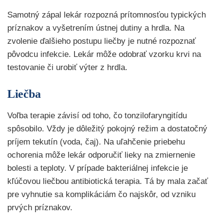
Samotný zápal lekár rozpozná prítomnosťou typických
príznakov a vyšetrením ústnej dutiny a hrdla. Na
zvolenie ďalšieho postupu liečby je nutné rozpoznať
pôvodcu infekcie. Lekár môže odobrať vzorku krvi na
testovanie či urobiť výter z hrdla.
Liečba
Voľba terapie závisí od toho, čo tonzilofaryngitídu
spôsobilo. Vždy je dôležitý pokojný režim a dostatočný
príjem tekutín (voda, čaj). Na uľahčenie priebehu
ochorenia môže lekár odporučiť lieky na zmiernenie
bolesti a teploty. V prípade bakteriálnej infekcie je
kľúčovou liečbou antibiotická terapia. Tá by mala začať
pre vyhnutie sa komplikáciám čo najskôr, od vzniku
prvých príznakov.