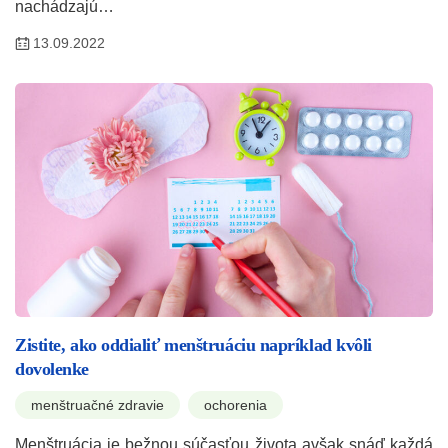
nachádzajú…
13.09.2022
Zistite, ako oddialiť menštruáciu napríklad kvôli
dovolenke
menštruačné zdravie
ochorenia
Menštruácia je bežnou súčasťou života avšak snáď každá