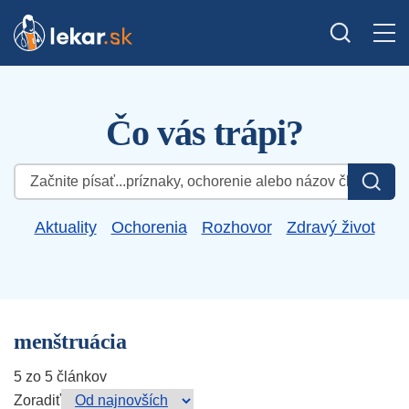
Čo vás trápi?
Hľadať:
Aktuality
Ochorenia
Rozhovor
Zdravý život
menštruácia
5 zo 5 článkov
Zoradiť