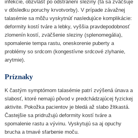
infekcie, obzvlášť po odstránení sleziny (tá sa zväčšuje
v dôsledku poruchy krvotvorby). V prípade závažnej
talasémie sa môžu vyskytnúť nasledujúce komplikácie:
deformity kostí tváre a lebky, vyššia pravdepodobnosť
zlomenín kostí, zväčšenie sleziny (splenomegália),
spomalenie tempa rastu, oneskorenie puberty a
problémy so srdcom (kongestívne srdcové zlyhanie,
arytmie).
Príznaky
K častým symptómom talasémie patrí zvýšená únava a
slabosť, ktoré nemajú pôvod v predchádzajúcej fyzickej
aktivite. Pokožka pacientov je bledá až slabo žltkastá.
Častejšie sa pridružujú deformity kostí tváre a
spomalenie rastu a vývinu. Vyskytujú sa aj opuchy
brucha a tmavé sfarbenie moču.