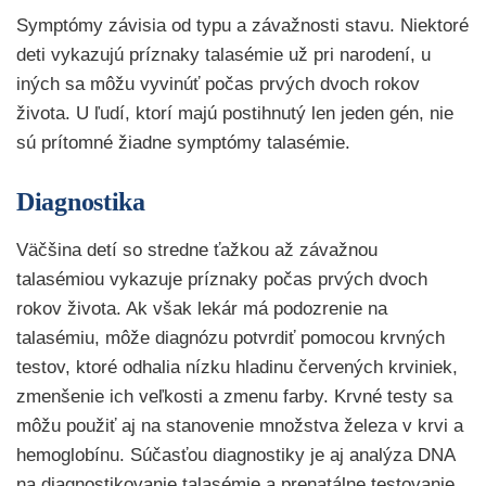
Symptómy závisia od typu a závažnosti stavu. Niektoré
deti vykazujú príznaky talasémie už pri narodení, u
iných sa môžu vyvinúť počas prvých dvoch rokov
života. U ľudí, ktorí majú postihnutý len jeden gén, nie
sú prítomné žiadne symptómy talasémie.
Diagnostika
Väčšina detí so stredne ťažkou až závažnou
talasémiou vykazuje príznaky počas prvých dvoch
rokov života. Ak však lekár má podozrenie na
talasémiu, môže diagnózu potvrdiť pomocou krvných
testov, ktoré odhalia nízku hladinu červených krviniek,
zmenšenie ich veľkosti a zmenu farby. Krvné testy sa
môžu použiť aj na stanovenie množstva železa v krvi a
hemoglobínu. Súčasťou diagnostiky je aj analýza DNA
na diagnostikovanie talasémie a prenatálne testovanie.