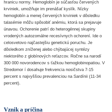
hranicu normy. Hemoglobín je súčasťou červených
krviniek, umožňuje im prenášať kyslík. Nízky
hemoglobín a menej červených krviniek v dôsledku
talasémie môžu spôsobiť anémiu, ktorá sa prejavuje
únavou. Ochorenie patrí do heterogénnej skupiny
vrodených autozomálne recesívnych ochorení. Ide o
celosvetovo najčastejšiu genetickú poruchu. Je
dôsledkom zníženej alebo chýbajúcej syntézy
niektorého z globínových reťazcov. Ročne sa narodí
300 000 novorodencov s ťažkou hemoglobinopatiou. V
Stredomor í dosahuje frekvencia nosičstva 7-15
percent s najvyššou prevalenciou na Sardínii (11-34
percent).
Vznik a príčina