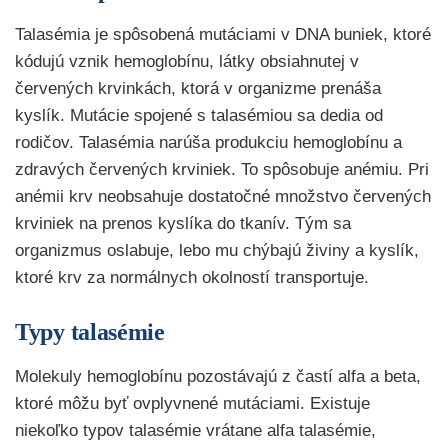
Talasémia je spôsobená mutáciami v DNA buniek, ktoré
kódujú vznik hemoglobínu, látky obsiahnutej v
červených krvinkách, ktorá v organizme prenáša
kyslík. Mutácie spojené s talasémiou sa dedia od
rodičov. Talasémia narúša produkciu hemoglobínu a
zdravých červených krviniek. To spôsobuje anémiu. Pri
anémii krv neobsahuje dostatočné množstvo červených
krviniek na prenos kyslíka do tkanív. Tým sa
organizmus oslabuje, lebo mu chýbajú živiny a kyslík,
ktoré krv za normálnych okolností transportuje.
Typy talasémie
Molekuly hemoglobínu pozostávajú z častí alfa a beta,
ktoré môžu byť ovplyvnené mutáciami. Existuje
niekoľko typov talasémie vrátane alfa talasémie,