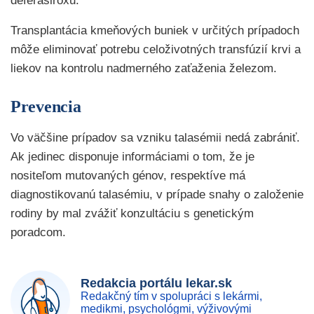
deferasiroxu.
Transplantácia kmeňových buniek v určitých prípadoch
môže eliminovať potrebu celoživotných transfúzií krvi a
liekov na kontrolu nadmerného zaťaženia železom.
Prevencia
Vo väčšine prípadov sa vzniku talasémii nedá zabrániť.
Ak jedinec disponuje informáciami o tom, že je
nositeľom mutovaných génov, respektíve má
diagnostikovanú talasémiu, v prípade snahy o založenie
rodiny by mal zvážiť konzultáciu s genetickým
poradcom.
Redakcia portálu lekar.sk
Redakčný tím v spolupráci s lekármi,
medikmi, psychológmi, výživovými