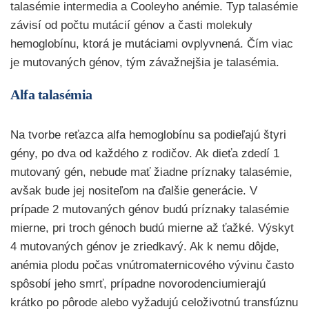
talasémie intermedia a Cooleyho anémie. Typ talasémie
závisí od počtu mutácií génov a časti molekuly
hemoglobínu, ktorá je mutáciami ovplyvnená. Čím viac
je mutovaných génov, tým závažnejšia je talasémia.
Alfa talasémia
Na tvorbe reťazca alfa hemoglobínu sa podieľajú štyri
gény, po dva od každého z rodičov. Ak dieťa zdedí 1
mutovaný gén, nebude mať žiadne príznaky talasémie,
avšak bude jej nositeľom na ďalšie generácie. V
prípade 2 mutovaných génov budú príznaky talasémie
mierne, pri troch génoch budú mierne až ťažké. Výskyt
4 mutovaných génov je zriedkavý. Ak k nemu dôjde,
anémia plodu počas vnútromaternicového vývinu často
spôsobí jeho smrť, prípadne novorodenciumierajú
krátko po pôrode alebo vyžadujú celoživotnú transfúznu