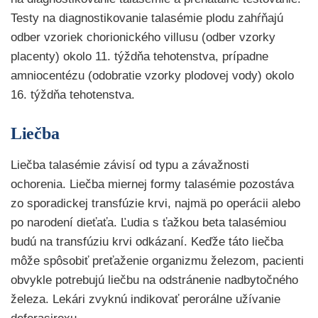
Testy na diagnostikovanie talasémie plodu zahŕňajú
odber vzoriek chorionického villusu (odber vzorky
placenty) okolo 11. týždňa tehotenstva, prípadne
amniocentézu (odobratie vzorky plodovej vody) okolo
16. týždňa tehotenstva.
Liečba
Liečba talasémie závisí od typu a závažnosti
ochorenia. Liečba miernej formy talasémie pozostáva
zo sporadickej transfúzie krvi, najmä po operácii alebo
po narodení dieťaťa. Ľudia s ťažkou beta talasémiou
budú na transfúziu krvi odkázaní. Keďže táto liečba
môže spôsobiť preťaženie organizmu železom, pacienti
obvykle potrebujú liečbu na odstránenie nadbytočného
železa. Lekári zvyknú indikovať perorálne užívanie