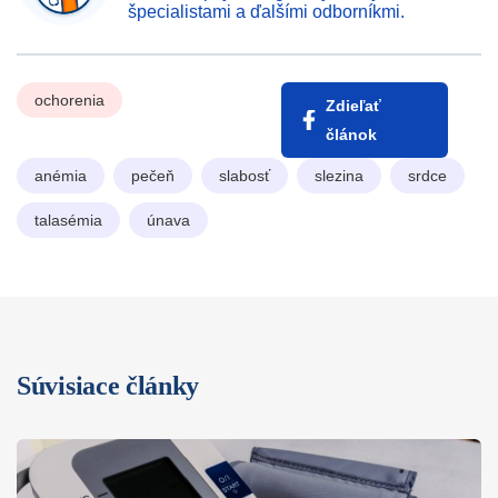
špecialistami a ďalšími odborníkmi.
ochorenia
Zdieľať
článok
anémia
pečeň
slabosť
slezina
srdce
talasémia
únava
Súvisiace články