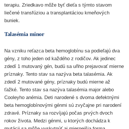
terapiu. Zriedkavo môže byť dieťa s týmto stavom
liečené transfúziou a transplantáciou kmeňových
buniek.
Talasémia minor
Na vzniku reťazca beta hemoglobínu sa podieľajú dva
gény, z toho jeden od každého z rodičov. Ak jedinec
zdedí 1 mutovaný gén, budú sa uňho prejavovať mierne
príznaky. Tento stav sa nazýva beta talasémia. Ak
zdedí 2 mutované gény, príznaky budú mierne až
ťažké. Tento stav sa nazýva talasémia major alebo
Cooleyho anémia. Deti narodené s dvoma defektnými
beta hemoglobínovými génmi sú zvyčajne pri narodení
zdravé. Príznaky sa rozvíjajú počas prvých dvoch
rokov života. Medzi génmi, u ktorých dochádza k
mutácii sa môže vyskytnúť aj miernejšia forma,