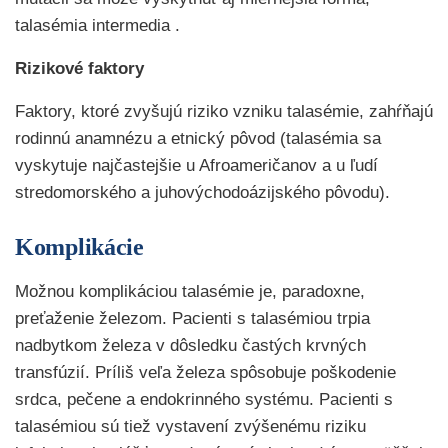
talasémia intermedia .
Rizikové faktory
Faktory, ktoré zvyšujú riziko vzniku talasémie, zahŕňajú
rodinnú anamnézu a etnický pôvod (talasémia sa
vyskytuje najčastejšie u Afroameričanov a u ľudí
stredomorského a juhovýchodoázijského pôvodu).
Komplikácie
Možnou komplikáciou talasémie je, paradoxne,
preťaženie železom. Pacienti s talasémiou trpia
nadbytkom železa v dôsledku častých krvných
transfúzií. Príliš veľa železa spôsobuje poškodenie
srdca, pečene a endokrinného systému. Pacienti s
talasémiou sú tiež vystavení zvýšenému riziku