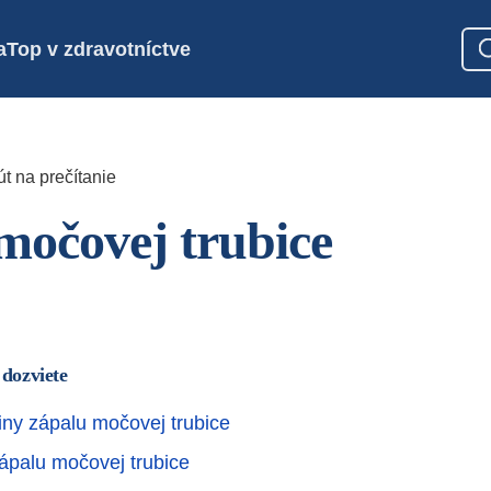
a
Top v zdravotníctve
t na prečítanie
močovej trubice
 dozviete
činy zápalu močovej trubice
ápalu močovej trubice