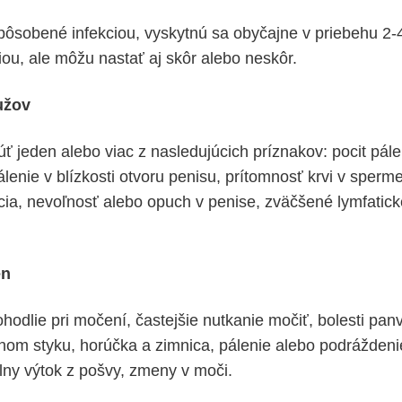
pôsobené infekciou, vyskytnú sa obyčajne v priebehu 2-
iou, ale môžu nastať aj skôr alebo neskôr.
užov
ť jeden alebo viac z nasledujúcich príznakov: pocit pále
lenie v blízkosti otvoru penisu, prítomnosť krvi v sperm
cia, nevoľnosť alebo opuch v penise, zväčšené lymfatické
en
hodlie pri močení, častejšie nutkanie močiť, bolesti pan
vnom styku, horúčka a zimnica, pálenie alebo podrážden
lny výtok z pošvy, zmeny v moči.