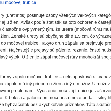
lu močovej trubice
ry (urethritis) postihuje osoby všetkých vekových kategó
aj u žien. Avšak podľa štatistík sa toto ochorenie častej
 je čiastočne ovplyvnený tým, že uretra (močová rúra) mu
 žien. Ženské uretry sú obyčajne dlhé 1,5 cm, čo výrazne
ií do močovej trubice. Takýto druh zápalu sa prejavuje p
ní. Najčastejšie prejavy sú pálenie, rezanie, časté nut
lavý výtok. U žien je zápal močovej rúry mnohokrát spo
 formy zápalu močovej trubice – nekvapavková a kvapav
 zápalu má iný priebeh u žien a iný u mužov. U mužov
vými problémami. Vyústenie močovej trubice je začerv
 K bolesti a páleniu pri močení sa môže pridať i silný hl
že byť začiatok bez akýchkoľvek príznakov. Táto skutoč