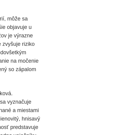
rií, môže sa
šie objavuje u
žov je výrazne
 zvyšuje riziko
redovšetkým
kanie na močenie
jený so zápalom
ková.
 sa vyznačuje
enané a miestami
ienovitý, hnisavý
nosť predstavuje