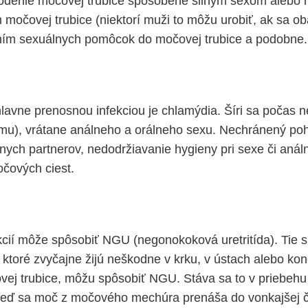
kodenie močovej trubice spôsobené silným sexom alebo 
 močovej trubice (niektorí muži to môžu urobiť, ak sa o
aním sexuálnych pomôcok do močovej trubice a podobne.
lavne prenosnou infekciou je chlamýdia. Šíri sa počas
u), vrátane análneho a orálneho sexu. Nechránený poh
lnych partnerov, nedodržiavanie hygieny pri sexe či aná
očových ciest.
kcií môže spôsobiť NGU (negonokoková uretritída). Tie
, ktoré zvyčajne žijú neškodne v krku, v ústach alebo ko
ej trubice, môžu spôsobiť NGU. Stáva sa to v priebehu
eď sa moč z močového mechúra prenáša do vonkajšej ča