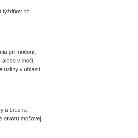
4 týždňov po
nia pri močení,
e alebo v moči,
 uzliny v oblasti
vy a brucha,
ie otvoru močovej