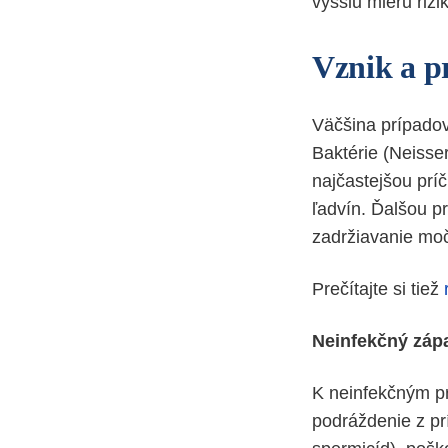
vyššiu mieru rizi
Vznik a p
Väčšina prípadov 
Baktérie (Neisse
najčastejšou prí
ľadvín. Ďalšou p
zadržiavanie moč
Prečítajte si tiež
Neinfekčný záp
K neinfekčným pr
podráždenie z pr