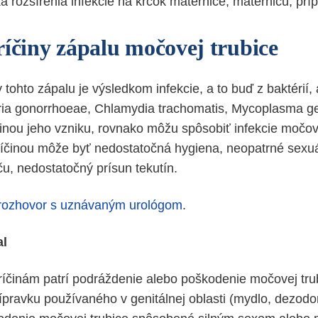
ka rozšírenia infekcie na krčok maternice, maternicu, prí
ríčiny zápalu močovej trubice
tohto zápalu je výsledkom infekcie, a to buď z baktérií, 
ria gonorrhoeae, Chlamydia trachomatis, Mycoplasma ge
činou jeho vzniku, rovnako môžu spôsobiť infekcie moč
ríčinou môže byť nedostatočná hygiena, neopatrné sexu
u, nedostatočný prísun tekutín.
rozhovor s uznávaným urológom
.
al
íčinám patrí podráždenie alebo poškodenie močovej tru
ípravku používaného v genitálnej oblasti (mydlo, dezodo