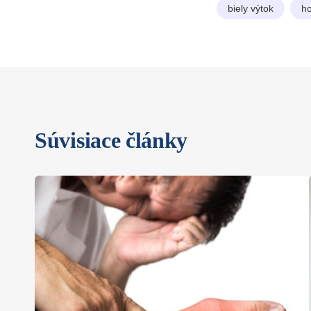
biely výtok
h
Súvisiace články