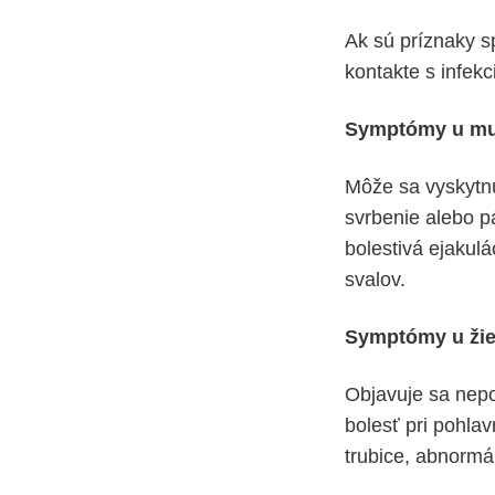
Ak sú príznaky s
kontakte s infekc
Symptómy u m
Môže sa vyskytnú
svrbenie alebo pá
bolestivá ejakulá
svalov.
Symptómy u ži
Objavuje sa nepo
bolesť pri pohla
trubice, abnormá