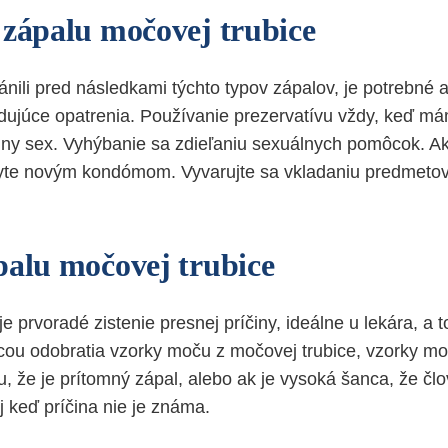
 zápalu močovej trubice
nili pred následkami týchto typov zápalov, je potrebné 
dujúce opatrenia. Používanie prezervatívu vždy, keď má
lny sex. Vyhýbanie sa zdieľaniu sexuálnych pomôcok. Ak 
ryte novým kondómom. Vyvarujte sa vkladaniu predmeto
palu močovej trubice
je prvoradé zistenie presnej príčiny, ideálne u lekára, a 
u odobratia vzorky moču z močovej trubice, vzorky moč
, že je prítomný zápal, alebo ak je vysoká šanca, že člo
aj keď príčina nie je známa.