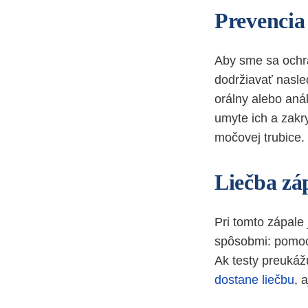
Prevencia
Aby sme sa ochrá
dodržiavať nasle
orálny alebo aná
umyte ich a zak
močovej trubice.
Liečba zá
Pri tomto zápale 
spôsobmi: pomoco
Ak testy preukážu
dostane liečbu
, 