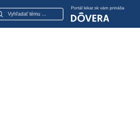
Portál lekar.sk vám prináša