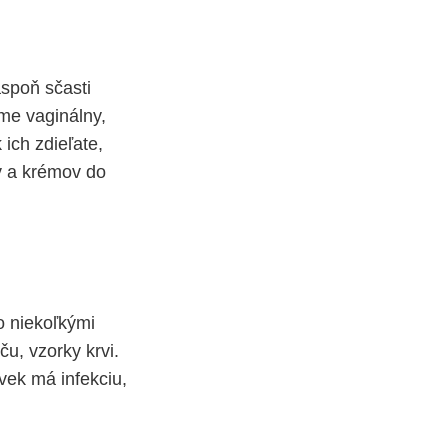
aspoň sčasti
me vaginálny,
ich zdieľate,
v a krémov do
to niekoľkými
u, vzorky krvi.
vek má infekciu,