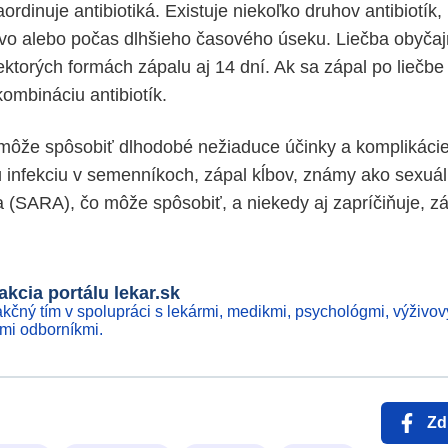
ordinuje antibiotiká. Existuje niekoľko druhov antibiotík
vo alebo počas dlhšieho časového úseku. Liečba obyčaj
iektorých formách zápalu aj 14 dní. Ak sa zápal po liečbe 
ombináciu antibiotík.
môže spôsobiť dlhodobé nežiaduce účinky a komplikácie
ú infekciu v semenníkoch, zápal kĺbov, známy ako sexuá
da (SARA), čo môže spôsobiť, a niekedy aj zapríčiňuje, zá
kcia portálu lekar.sk
kčný tím v spolupráci s lekármi, medikmi, psychológmi, výživov
ími odborníkmi.
Zd