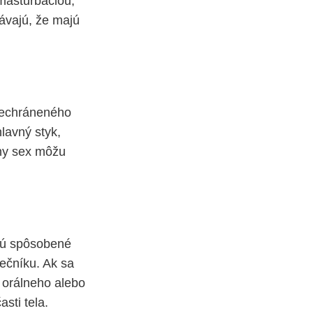
masturbáciou,
bávajú, že majú
 nechráneného
lavný styk,
lny sex môžu
 sú spôsobené
nečníku. Ak sa
 orálneho alebo
sti tela.