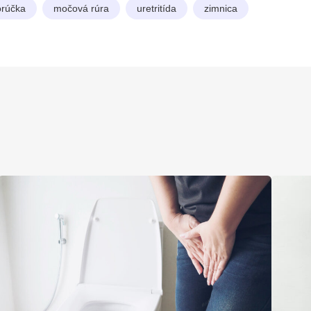
orúčka
močová rúra
uretritída
zimnica