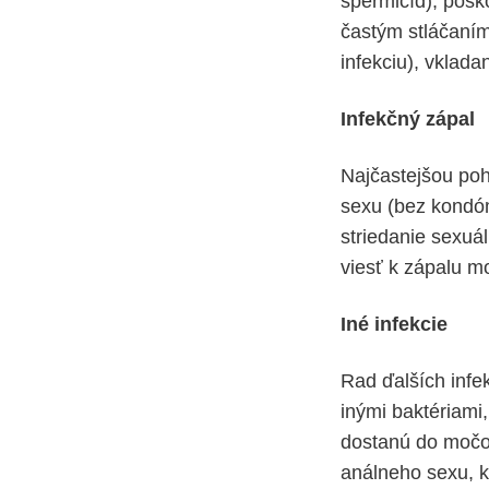
spermicíd), poš
častým stláčaním
infekciu), vklad
Infekčný zápal
Najčastejšou poh
sexu (bez kondóm
striedanie sexuá
viesť k zápalu m
Iné infekcie
Rad ďalších infe
inými baktériami
dostanú do močov
análneho sexu, k