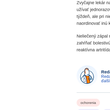
Zvyčajne lekár na
užívať jednorazo
týždeň, ale pri n
naordinovať inú k
Neliečený zápal 
zahŕňať bolestiv
reaktívna artrití
Reda
Reda
ďalš
ochorenia