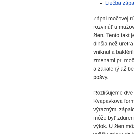
Liečba zápa
Zápal močovej rú
rozvinúť u mužov 
žien. Tento fakt
dlhšia než uretra
vniknutia baktér
zmenami pri moče
a zakalený až be
pošvy.
Rozlišujeme dve
Kvapavková forma
výraznými zápalo
môže byť zdurené.
výtok. U žien mô