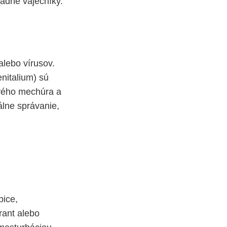
padne vaječníky.
alebo vírusov.
nitalium) sú
ového mechúra a
álne správanie,
bice,
rant alebo