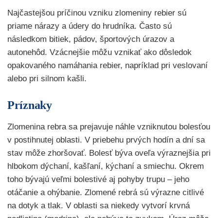
Najčastejšou príčinou vzniku zlomeniny rebier sú
priame nárazy a údery do hrudníka. Často sú
následkom bitiek, pádov, športových úrazov a
autonehôd. Vzácnejšie môžu vznikať ako dôsledok
opakovaného namáhania rebier, napríklad pri veslovaní
alebo pri silnom kašli.
Príznaky
Zlomenina rebra sa prejavuje náhle vzniknutou bolesťou
v postihnutej oblasti. V priebehu prvých hodín a dní sa
stav môže zhoršovať. Bolesť býva oveľa výraznejšia pri
hlbokom dýchaní, kašľaní, kýchaní a smiechu. Okrem
toho bývajú veľmi bolestivé aj pohyby trupu – jeho
otáčanie a ohýbanie. Zlomené rebrá sú výrazne citlivé
na dotyk a tlak. V oblasti sa niekedy vytvorí krvná