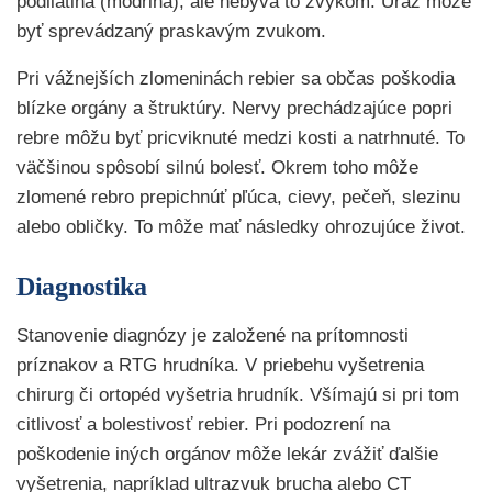
podliatina (modrina), ale nebýva to zvykom. Úraz môže
byť sprevádzaný praskavým zvukom.
Pri vážnejších zlomeninách rebier sa občas poškodia
blízke orgány a štruktúry. Nervy prechádzajúce popri
rebre môžu byť pricviknuté medzi kosti a natrhnuté. To
väčšinou spôsobí silnú bolesť. Okrem toho môže
zlomené rebro prepichnúť pľúca, cievy, pečeň, slezinu
alebo obličky. To môže mať následky ohrozujúce život.
Diagnostika
Stanovenie diagnózy je založené na prítomnosti
príznakov a RTG hrudníka. V priebehu vyšetrenia
chirurg či ortopéd vyšetria hrudník. Všímajú si pri tom
citlivosť a bolestivosť rebier. Pri podozrení na
poškodenie iných orgánov môže lekár zvážiť ďalšie
vyšetrenia, napríklad ultrazvuk brucha alebo CT