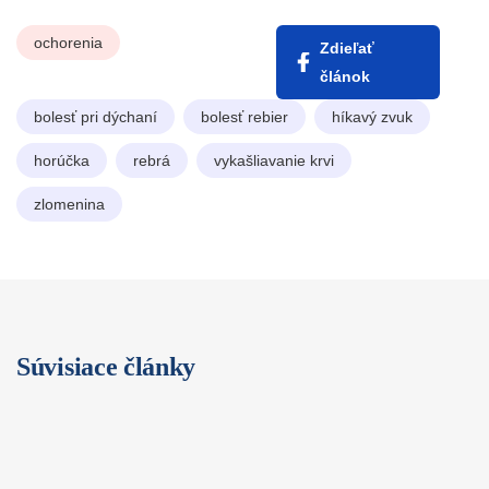
ochorenia
Zdieľať
článok
bolesť pri dýchaní
bolesť rebier
híkavý zvuk
horúčka
rebrá
vykašliavanie krvi
zlomenina
Súvisiace články