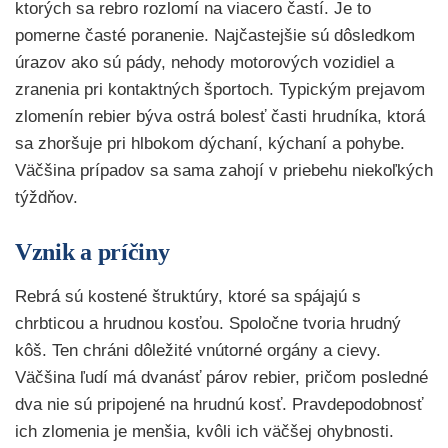
ktorých sa rebro rozlomí na viacero častí. Je to
pomerne časté poranenie. Najčastejšie sú dôsledkom
úrazov ako sú pády, nehody motorových vozidiel a
zranenia pri kontaktných športoch. Typickým prejavom
zlomenín rebier býva ostrá bolesť časti hrudníka, ktorá
sa zhoršuje pri hlbokom dýchaní, kýchaní a pohybe.
Väčšina prípadov sa sama zahojí v priebehu niekoľkých
týždňov.
Vznik a príčiny
Rebrá sú kostené štruktúry, ktoré sa spájajú s
chrbticou a hrudnou kosťou. Spoločne tvoria hrudný
kôš. Ten chráni dôležité vnútorné orgány a cievy.
Väčšina ľudí má dvanásť párov rebier, pričom posledné
dva nie sú pripojené na hrudnú kosť. Pravdepodobnosť
ich zlomenia je menšia, kvôli ich väčšej ohybnosti.