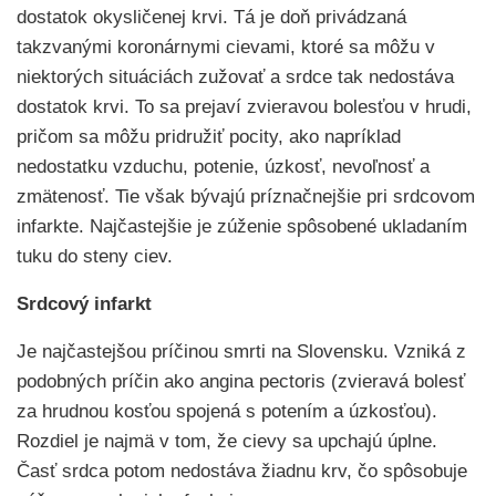
dostatok okysličenej krvi. Tá je doň privádzaná
takzvanými koronárnymi cievami, ktoré sa môžu v
niektorých situáciách zužovať a srdce tak nedostáva
dostatok krvi. To sa prejaví zvieravou bolesťou v hrudi,
pričom sa môžu pridružiť pocity, ako napríklad
nedostatku vzduchu, potenie, úzkosť, nevoľnosť a
zmätenosť. Tie však bývajú príznačnejšie pri srdcovom
infarkte. Najčastejšie je zúženie spôsobené ukladaním
tuku do steny ciev.
Srdcový infarkt
Je najčastejšou príčinou smrti na Slovensku. Vzniká z
podobných príčin ako angina pectoris (zvieravá bolesť
za hrudnou kosťou spojená s potením a úzkosťou).
Rozdiel je najmä v tom, že cievy sa upchajú úplne.
Časť srdca potom nedostáva žiadnu krv, čo spôsobuje