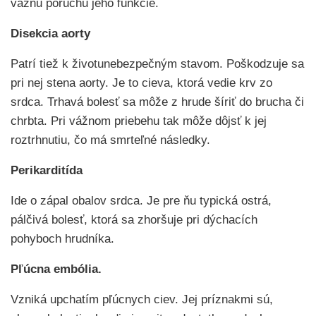
vážnu poruchu jeho funkcie.
Disekcia aorty
Patrí tiež k životunebezpečným stavom. Poškodzuje sa
pri nej stena aorty. Je to cieva, ktorá vedie krv zo
srdca. Trhavá bolesť sa môže z hrude šíriť do brucha či
chrbta. Pri vážnom priebehu tak môže dôjsť k jej
roztrhnutiu, čo má smrteľné následky.
Perikarditída
Ide o zápal obalov srdca. Je pre ňu typická ostrá,
pálčivá bolesť, ktorá sa zhoršuje pri dýchacích
pohyboch hrudníka.
Pľúcna embólia.
Vzniká upchatím pľúcnych ciev. Jej príznakmi sú,