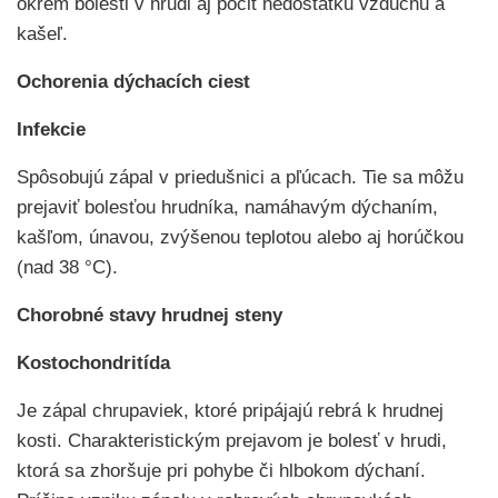
okrem bolesti v hrudi aj pocit nedostatku vzduchu a
kašeľ.
Ochorenia dýchacích ciest
Infekcie
Spôsobujú zápal v priedušnici a pľúcach. Tie sa môžu
prejaviť bolesťou hrudníka, namáhavým dýchaním,
kašľom, únavou, zvýšenou teplotou alebo aj horúčkou
(nad 38 °C).
Chorobné stavy hrudnej steny
Kostochondritída
Je zápal chrupaviek, ktoré pripájajú rebrá k hrudnej
kosti. Charakteristickým prejavom je bolesť v hrudi,
ktorá sa zhoršuje pri pohybe či hlbokom dýchaní.