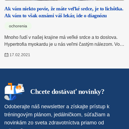
Ak vám niekto povie, že máte veľké srdce, je to lichôtka.
Ak vám to však oznámi váš lekár, ide o diagnózu
ochorenia
Mnoho ľudí v našej krajine má veľké srdce a to doslova.
Hypertrofia myokardu je u nás veľmi častým nálezom. Vo…
17.02.2021
Chcete dostávať novinky?
Odoberajte náš newsletter a získajte prístup k
tréningovým plánom, jedálničkom, súťažiam a
novinkám zo sveta zdravotníctva priamo od