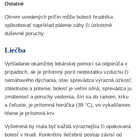
Ostatné
Okrem uvedených príčin môže bolesti hrudníka
spôsobovať napríklad pálenie záhy či úzkostné
duševné poruchy.
Liečba
Vyhľadanie okamžitej lekárskej pomoci sa odporúča v
prípadoch, ak je prítomný pocit nedostatku vzduchu či
namáhavého dýchania, stav sprevádza výrazná úzkosť,
zblednutie a potenie, bolesť je veľmi silná, sprevádza ju
zmätenosť a poruchy vedomia, šíri sa do ramien, krku
a čeľuste, je prítomná horúčka (38 °C), vo vykašľanom
hliene je prítomná krv.
Vyšetrená by mala byť každá výraznejšia či opakovaná
bolesť v hrudi. Konkrétny liečebný postup závisí od