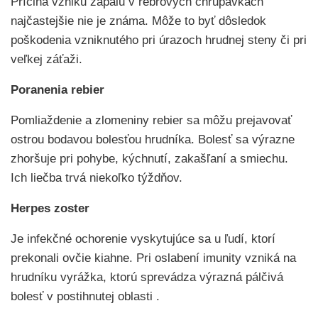
Príčina vzniku zápalu v rebrových chrupavkách
najčastejšie nie je známa. Môže to byť dôsledok
poškodenia vzniknutého pri úrazoch hrudnej steny či pri
veľkej záťaži.
Poranenia rebier
Pomliaždenie a zlomeniny rebier sa môžu prejavovať
ostrou bodavou bolesťou hrudníka. Bolesť sa výrazne
zhoršuje pri pohybe, kýchnutí, zakašľaní a smiechu.
Ich liečba trvá niekoľko týždňov.
Herpes zoster
Je infekčné ochorenie vyskytujúce sa u ľudí, ktorí
prekonali ovčie kiahne. Pri oslabení imunity vzniká na
hrudníku vyrážka, ktorú sprevádza výrazná pálčivá
bolesť v postihnutej oblasti .