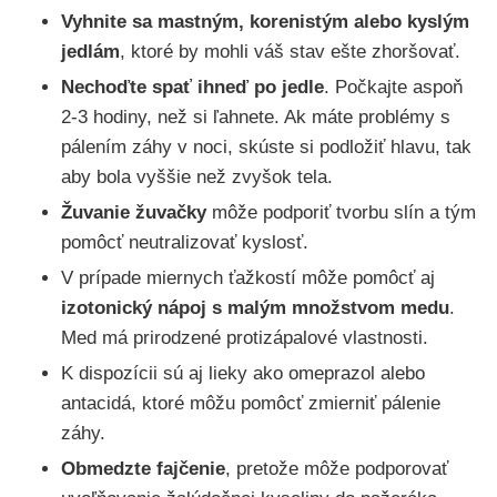
Vyhnite sa mastným, korenistým alebo kyslým
jedlám
, ktoré by mohli váš stav ešte zhoršovať.
Ne
choďte spať ihneď po jedle
. Počkajte aspoň
2-3 hodiny, než si ľahnete. Ak máte problémy s
pálením záhy v noci, skúste si podložiť hlavu, tak
aby bola vyššie než zvyšok tela.
Žuvanie žuvačky
môže podporiť tvorbu slín a tým
pomôcť neutralizovať kyslosť.
V prípade miernych ťažkostí môže pomôcť aj
izotonický nápoj s malým množstvom medu
.
Med má prirodzené protizápalové vlastnosti.
K dispozícii sú aj lieky ako omeprazol alebo
antacidá, ktoré môžu pomôcť zmierniť pálenie
záhy.
Obmedzte fajčenie
, pretože môže podporovať