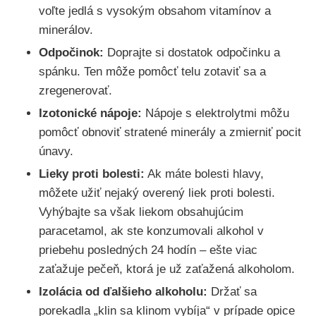
voľte jedlá s vysokým obsahom vitamínov a
minerálov.
Odpočinok:
Doprajte si dostatok odpočinku a
spánku. Ten môže pomôcť telu zotaviť sa a
zregenerovať.
Izotonické nápoje:
Nápoje s elektrolytmi môžu
pomôcť obnoviť stratené minerály a zmierniť pocit
únavy.
Lieky proti bolesti:
Ak máte bolesti hlavy,
môžete užiť nejaký overený liek proti bolesti.
Vyhýbajte sa však liekom obsahujúcim
paracetamol, ak ste konzumovali alkohol v
priebehu posledných 24 hodín – ešte viac
zaťažuje pečeň, ktorá je už zaťažená alkoholom.
Izolácia od ďalšieho alkoholu:
Držať sa
porekadla „klin sa klinom vybíja“ v prípade opice