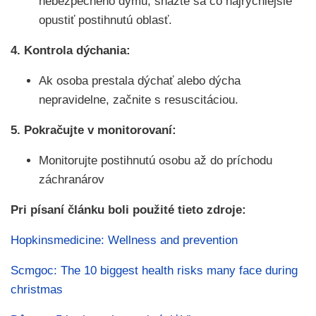
nebezpečného dymu, snažte sa čo najrýchlejšie
opustiť postihnutú oblasť.
4. Kontrola dýchania:
Ak osoba prestala dýchať alebo dýcha
nepravidelne, začnite s resuscitáciou.
5. Pokračujte v monitorovaní:
Monitorujte postihnutú osobu až do príchodu
záchranárov
Pri písaní článku boli použité tieto zdroje:
Hopkinsmedicine: Wellness and prevention
Scmgoc: The 10 biggest health risks many face during
christmas