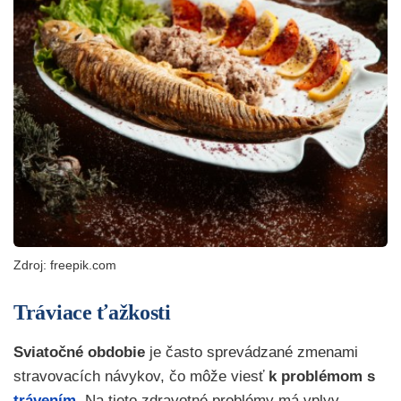
Zdroj: freepik.com
Tráviace ťažkosti
Sviatočné obdobie
je často sprevádzané zmenami
stravovacích návykov, čo môže viesť
k problémom s
trávením
.
Na tieto zdravotné problémy má vplyv