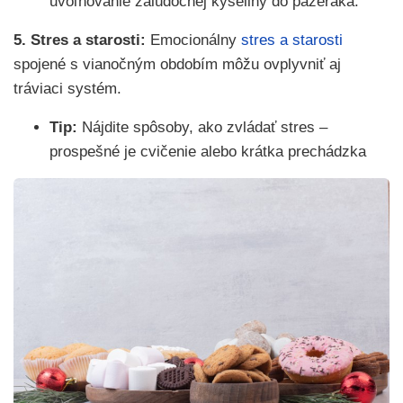
uvoľňovanie žalúdočnej kyseliny do pažeráka.
5. Stres a starosti:
Emocionálny
stres a starosti
spojené s vianočným obdobím môžu ovplyvniť aj
tráviaci systém.
Tip:
Nájdite spôsoby, ako zvládať stres –
prospešné je cvičenie alebo krátka prechádzka