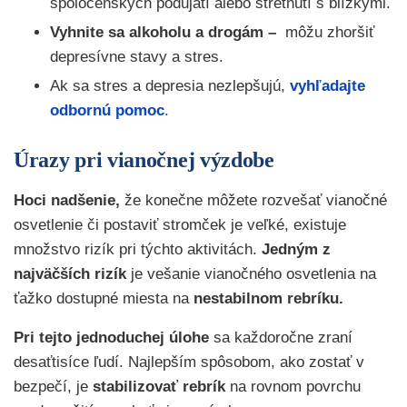
spoločenských podujatí alebo stretnutí s blízkymi.
Vyhnite sa alkoholu a drogám –
môžu zhoršiť
depresívne stavy a stres.
Ak sa stres a depresia nezlepšujú,
vyhľadajte
odbornú pomoc
.
Úrazy pri vianočnej výzdobe
Hoci nadšenie,
že konečne môžete rozvešať vianočné
osvetlenie či postaviť stromček je veľké, existuje
množstvo rizík pri týchto aktivitách.
Jedným z
najväčších rizík
je vešanie vianočného osvetlenia na
ťažko dostupné miesta na
nestabilnom rebríku.
Pri tejto jednoduchej úlohe
sa každoročne zraní
desaťtisíce ľudí. Najlepším spôsobom, ako zostať v
bezpečí, je
stabilizovať rebrík
na rovnom povrchu