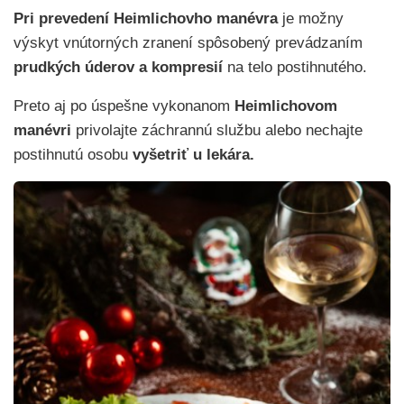
Pri prevedení Heimlichovho manévra
je možny
výskyt vnútorných zranení spôsobený prevádzaním
prudkých úderov a kompresií
na telo postihnutého.
Preto aj po úspešne vykonanom
Heimlichovom
manévri
privolajte záchrannú službu alebo nechajte
postihnutú osobu
vyšetriť u lekára.