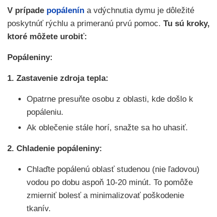
V prípade
popálenín
a vdýchnutia dymu je dôležité
poskytnúť rýchlu a primeranú prvú pomoc.
Tu sú kroky,
ktoré môžete urobiť:
Popáleniny:
1. Zastavenie zdroja tepla:
Opatrne presuňte osobu z oblasti, kde došlo k
popáleniu.
Ak oblečenie stále horí, snažte sa ho uhasiť.
2. Chladenie popáleniny:
Chlaďte popálenú oblasť studenou (nie ľadovou)
vodou po dobu aspoň 10-20 minút. To pomôže
zmierniť bolesť a minimalizovať poškodenie
tkanív.