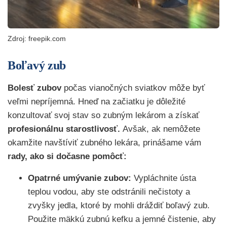
Zdroj: freepik.com
Boľavý zub
Bolesť zubov
počas vianočných sviatkov môže byť
veľmi nepríjemná. Hneď na začiatku je dôležité
konzultovať svoj stav so zubným lekárom a získať
profesionálnu starostlivosť.
Avšak, ak nemôžete
okamžite navštíviť zubného lekára, prinášame vám
rady, ako si dočasne pomôcť:
Opatrné umývanie zubov:
Vypláchnite ústa
teplou vodou, aby ste odstránili nečistoty a
zvyšky jedla, ktoré by mohli dráždiť boľavý zub.
Použite mäkkú zubnú kefku a jemné čistenie, aby