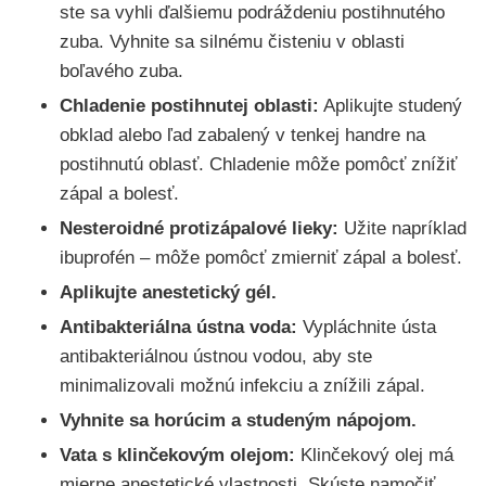
ste sa vyhli ďalšiemu podráždeniu postihnutého
zuba. Vyhnite sa silnému čisteniu v oblasti
boľavého zuba.
Chladenie postihnutej oblasti:
Aplikujte studený
obklad alebo ľad zabalený v tenkej handre na
postihnutú oblasť. Chladenie môže pomôcť znížiť
zápal a bolesť.
Nesteroidné protizápalové lieky:
Užite napríklad
ibuprofén – môže pomôcť zmierniť zápal a bolesť.
Aplikujte anestetický gél
.
Antibakteriálna ústna voda:
Vypláchnite ústa
antibakteriálnou ústnou vodou, aby ste
minimalizovali možnú infekciu a znížili zápal.
Vyhnite sa horúcim a studeným nápojom
.
Vata s klinčekovým olejom:
Klinčekový olej má
mierne anestetické vlastnosti. Skúste namočiť