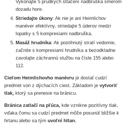
Vykonajte 5 prudkých stlačení nadbruška smerom
dozadu hore.
Striedajte úkony
: Ak nie je ani Heimlichov
manéver efektívny, striedajte 5 úderov medzi
lopatky s 5 kompresiami nadbruška.
Masáž hrudníka
: Ak postihnutý stratí vedomie,
začnite s kompresiami hrudníka a bezodkladne
zavolajte záchrannú službu na čísle 155 alebo
112.
Cieľom Heimlichovho manévru
je dostať cudzí
predmet von z dýchacích ciest. Základom je
vytvoriť
tlak,
ktorý sa prenesie na bránicu.
Bránica zatlačí na pľúca,
kde vznikne pozitívny tlak,
vďaka čomu sa cudzí predmet môže posunúť bližšie k
hrtanu alebo sa tým
uvoľní hltan.