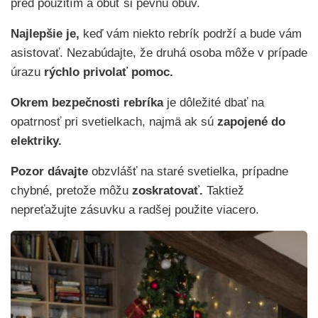
pred použitím a obuť si pevnú obuv.
Najlepšie je,
keď vám niekto rebrík podrží a bude vám
asistovať. Nezabúdajte, že druhá osoba môže v prípade
úrazu
rýchlo privolať pomoc.
Okrem bezpečnosti rebríka
je dôležité dbať na
opatrnosť pri svetielkach, najmä ak sú
zapojené do
elektriky.
Pozor dávajte
obzvlášť na staré svetielka, prípadne
chybné, pretože môžu
zoskratovať.
Taktiež
nepreťažujte zásuvku a radšej použite viacero.