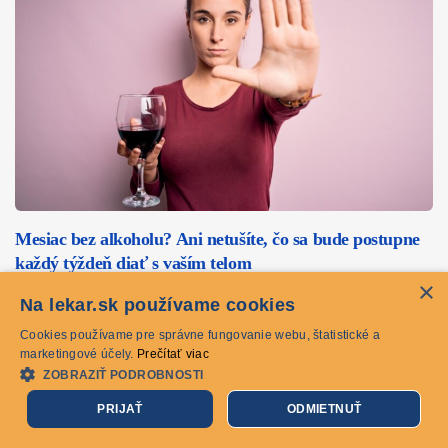
Mesiac bez alkoholu? Ani netušíte, čo sa bude postupne
každý týždeň diať s vaším telom
×
ochorenia
Na lekar.sk používame cookies
Cookies používame pre správne fungovanie webu, štatistické a
Je jedným z vašich novoročných predsavzatí aj dať si
marketingové účely.
Prečítať viac
pokoj s alkoholom? Nuž, suchý február môže byť ideálna
ZOBRAZIŤ PODROBNOSTI
príležitosť. Pravdepodobne…
PRIJAŤ
ODMIETNUŤ
31.01.2025