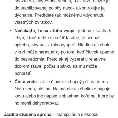
snažte sa, aby osoba sedela, a ak leží, uložte ju
do stabilizovanej polohy nabok a kontrolujte jej
dýchanie. Predídete tak možnému vdýchnutiu
vlastných zvratkov.
Nečakajte, že sa z toho vyspí
– jednou z častých
chýb, ktoré môžu skončiť fatálne, je nechať
opitého, aby sa „z toho vyspal“. Hladina alkoholu
v krvi môže narastať aj po tom, keď človek upadne
do bezvedomia. Preto ak aj vyzeral v relatívne
dobrom stave, počas spánku sa mu môže
pohoršiť.
Čistá voda
– ak je človek schopný piť, dajte mu
čistú vodu, nič iné. Najmä nie alkoholické nápoje,
kávu alebo iné nápoje s obsahom kofeínu, ktoré by
ho mohli dehydratovať.
Žiadna studená sprcha
– manipulácia s osobou