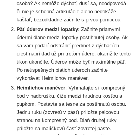
osoba? Ak nemôže dýchať, dusí sa, neodpovedá
či nie je schopná artikulácie alebo nedokáže
kašľať, bezodkladne začnite s prvou pomocou.
Päť úderov medzi lopatky
: Začnite priamymi
údermi dlane medzi lopatky postihnutej osoby. Ak
sa vám podarí odstrániť predmet z dýchacích
ciest napríklad už pri treťom údere, okamžite tento
úkon ukončite. Úderov môže byť maximálne päť.
Po neúspešných piatich úderoch začnite
vykonávať Heimlichov manéver.
Heimlichov manéver
: Vyhmatajte si kompresný
bod v nadbrušku, čiže medzi hrudnou kosťou a
pupkom. Postavte sa tesne za postihnutú osobu.
Jednu ruku (zovretú v päsť) priložte palcovou
stranou na kompresný bod. Dlaň druhej ruky
priložte na malíčkovú časť zovretej päste.