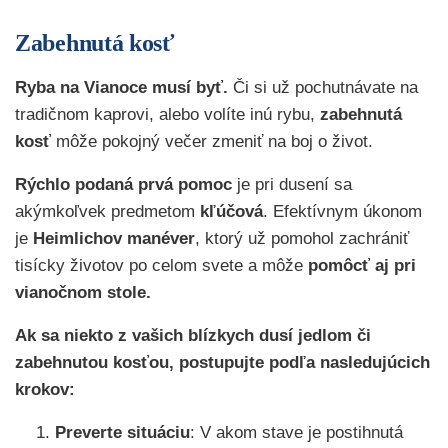
Zabehnutá kosť
Ryba na Vianoce musí byť.
Či si už pochutnávate na
tradičnom kaprovi, alebo volíte inú rybu,
zabehnutá
kosť
môže pokojný večer zmeniť na boj o život.
Rýchlo podaná prvá pomoc
je pri dusení sa
akýmkoľvek predmetom
kľúčová
. Efektívnym úkonom
je
Heimlichov manéver
, ktorý už pomohol zachrániť
tisícky životov po celom svete a môže
pomôcť aj pri
vianočnom stole.
Ak sa niekto z vašich blízkych dusí jedlom či
zabehnutou kosťou, postupujte podľa nasledujúcich
krokov:
Preverte situáciu
: V akom stave je postihnutá