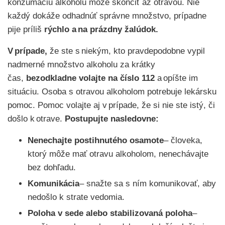
konzumáciu alkoholu môže skončiť až otravou. Nie
každý dokáže odhadnúť správne množstvo, prípadne
pije príliš
rýchlo a na prázdny žalúdok.
V prípade,
že ste s niekým, kto pravdepodobne vypil
nadmerné množstvo alkoholu za krátky
čas,
bezodkladne volajte na číslo 112
a opíšte im
situáciu. Osoba s otravou alkoholom potrebuje lekársku
pomoc. Pomoc volajte aj v prípade, že si nie ste istý, či
došlo k otrave.
Postupujte nasledovne:
Nenechajte postihnutého osamote
– človeka,
ktorý môže mať otravu alkoholom, nenechávajte
bez dohľadu.
Komunikácia
– snažte sa s ním komunikovať, aby
nedošlo k strate vedomia.
Poloha v sede alebo stabilizovaná poloha
–