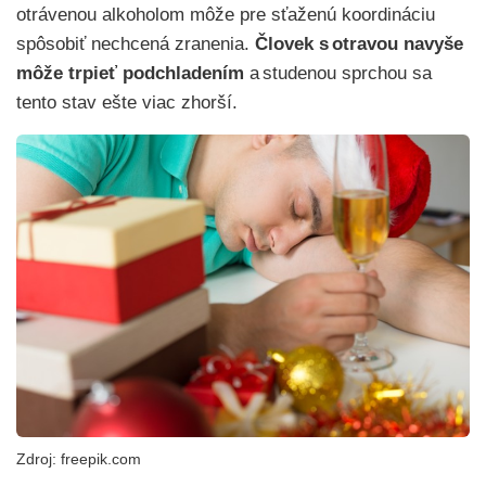
otrávenou alkoholom môže pre sťaženú koordináciu
spôsobiť nechcená zranenia.
Človek s otravou navyše
môže trpieť podchladením
a studenou sprchou sa
tento stav ešte viac zhorší.
Zdroj: freepik.com