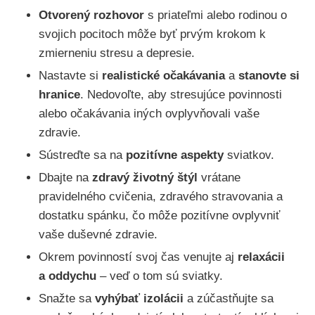
Otvorený rozhovor
s priateľmi alebo rodinou o
svojich pocitoch môže byť prvým krokom k
zmierneniu stresu a depresie.
Nastavte si
realistické očakávania
a
stanovte si
hranice
. Nedovoľte, aby stresujúce povinnosti
alebo očakávania iných ovplyvňovali vaše
zdravie.
Sústreďte sa na
pozitívne aspekty
sviatkov.
Dbajte na
zdravý životný štýl
vrátane
pravidelného cvičenia, zdravého stravovania a
dostatku spánku, čo môže pozitívne ovplyvniť
vaše duševné zdravie.
Okrem povinností svoj čas venujte aj
relaxácii
a oddychu
– veď o tom sú sviatky.
Snažte sa
vyhýbať izolácii
a zúčastňujte sa