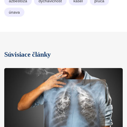
azbestóza
dýchavičnosť
kašeľ
pľúca
únava
Súvisiace články