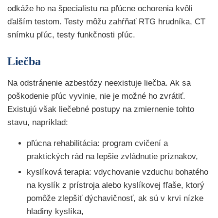
odkáže ho na špecialistu na pľúcne ochorenia kvôli
ďalším testom. Testy môžu zahŕňať RTG hrudníka, CT
snímku pľúc, testy funkčnosti pľúc.
Liečba
Na odstránenie azbestózy neexistuje liečba. Ak sa
poškodenie pľúc vyvinie, nie je možné ho zvrátiť.
Existujú však liečebné postupy na zmiernenie tohto
stavu, napríklad:
pľúcna rehabilitácia: program cvičení a
praktických rád na lepšie zvládnutie príznakov,
kyslíková terapia: vdychovanie vzduchu bohatého
na kyslík z prístroja alebo kyslíkovej fľaše, ktorý
pomôže zlepšiť dýchavičnosť, ak sú v krvi nízke
hladiny kyslíka,