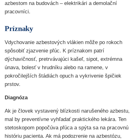
azbestom na budovách – elektrikári a demolační
pracovníci.
Príznaky
Vdychovanie azbestových vlákien môže po rokoch
spôsobiť zjazvenie pľúc. K príznakom patrí
dýchavičnosť, pretrvávajúci kašeľ, sipot, extrémna
únava, bolesť v hrudníku alebo na ramene, v
pokročilejších štádiách opuch a vykrivenie špičiek
prstov.
Diagnóza
Ak je človek vystavený blízkosti narušeného azbestu,
mal by preventívne vyhľadať praktického lekára. Ten
stetoskopom popočúva pľúca a spýta sa na pracovnú
históriu pacienta. Ak má podozrenie na azbestózu,