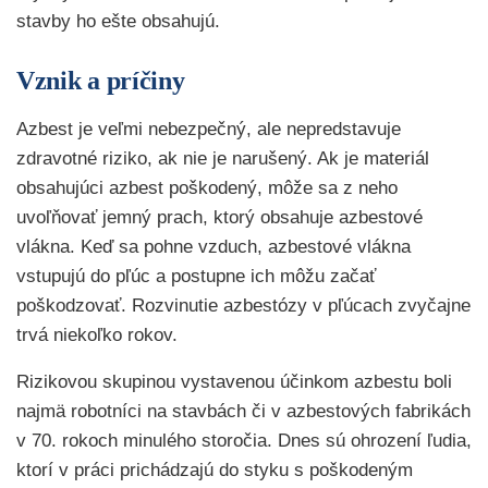
stavby ho ešte obsahujú.
Vznik a príčiny
Azbest je veľmi nebezpečný, ale nepredstavuje
zdravotné riziko, ak nie je narušený. Ak je materiál
obsahujúci azbest poškodený, môže sa z neho
uvoľňovať jemný prach, ktorý obsahuje azbestové
vlákna. Keď sa pohne vzduch, azbestové vlákna
vstupujú do pľúc a postupne ich môžu začať
poškodzovať. Rozvinutie azbestózy v pľúcach zvyčajne
trvá niekoľko rokov.
Rizikovou skupinou vystavenou účinkom azbestu boli
najmä robotníci na stavbách či v azbestových fabrikách
v 70. rokoch minulého storočia. Dnes sú ohrození ľudia,
ktorí v práci prichádzajú do styku s poškodeným