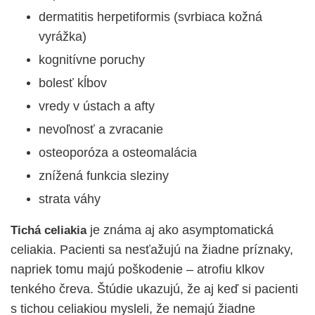
dermatitis herpetiformis (svrbiaca kožná
vyrážka)
kognitívne poruchy
bolesť kĺbov
vredy v ústach a afty
nevoľnosť a zvracanie
osteoporóza a osteomalácia
znížená funkcia sleziny
strata váhy
je známa aj ako asymptomatická
Tichá celiakia
celiakia. Pacienti sa nesťažujú na žiadne príznaky,
napriek tomu majú poškodenie – atrofiu klkov
tenkého čreva. Štúdie ukazujú, že aj keď si pacienti
s tichou celiakiou mysleli, že nemajú žiadne