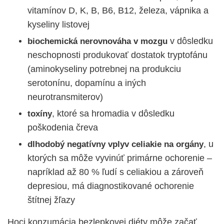
vitamínov D, K, B, B6, B12, železa, vápnika a
kyseliny listovej
v dôsledku
biochemická nerovnováha v mozgu
neschopnosti produkovať dostatok tryptofánu
(aminokyseliny potrebnej na produkciu
serotonínu, dopamínu a iných
neurotransmiterov)
, ktoré sa hromadia v dôsledku
toxíny
poškodenia čreva
, u
dlhodobý negatívny vplyv celiakie na orgány
ktorých sa môže vyvinúť primárne ochorenie –
napríklad až 80 % ľudí s celiakiou a zároveň
depresiou, má diagnostikované ochorenie
štítnej žľazy
Hoci konzumácia bezlepkovej diéty môže začať