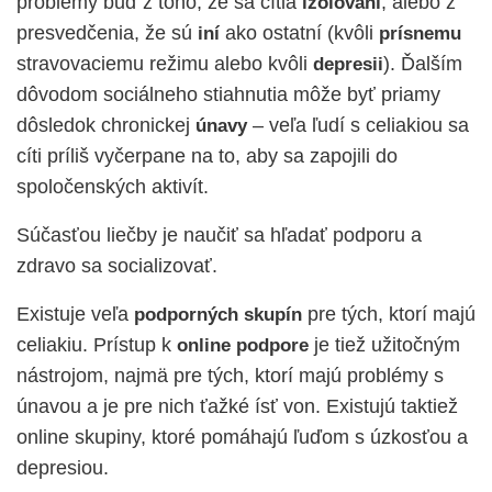
problémy buď z toho, že sa cítia
, alebo z
izolovaní
presvedčenia, že sú
ako ostatní (kvôli
iní
prísnemu
stravovaciemu režimu alebo kvôli
). Ďalším
depresii
dôvodom sociálneho stiahnutia môže byť priamy
dôsledok chronickej
– veľa ľudí s celiakiou sa
únavy
cíti príliš vyčerpane na to, aby sa zapojili do
spoločenských aktivít.
Súčasťou liečby je naučiť sa hľadať podporu a
zdravo sa socializovať.
Existuje veľa
pre tých, ktorí majú
podporných skupín
celiakiu. Prístup k
je tiež užitočným
online podpore
nástrojom, najmä pre tých, ktorí majú problémy s
únavou a je pre nich ťažké ísť von. Existujú taktiež
online skupiny, ktoré pomáhajú ľuďom s úzkosťou a
depresiou.