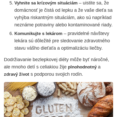
– uistite sa, že
Vyhnite sa krízovým situáciám
domácnosť je čistá od lepku a že vaše dieťa sa
vyhýba riskantným situáciám, ako sú napríklad
neznáme potraviny alebo kontaminované riady.
– pravidelné návštevy
Komunikujte s lekárom
lekára sú dôležité pre sledovanie zdravotného
stavu vášho dieťaťa a optimalizáciu liečby.
Dodržiavanie bezlepkovej diéty môže byť náročné,
ale mnoho detí s celiakiou žije
a
plnohodnotný
s podporou svojich rodín.
zdravý
život