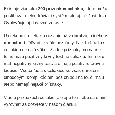
Existuje viac ako
200 príznakov celiakie
, ktoré môžu
postihovať nielen tráviaci systém, ale aj iné časti tela.
Ovplyvňuje aj duševné zdravie.
U niekoho sa celiakia rozvinie už v
detstve
, u iného v
dospelosti
. Dôvod je stále neznámy. Niektorí ľudia s
celiakiou nemajú vôbec žiadne príznaky, no napriek
tomu majú pozitívny krvný test na celiakiu. Iní môžu
mať negatívny krvný test, ale majú pozitívnu črevnú
biopsiu. Všetci ľudia s celiakiou sú však ohrození
dlhodobými komplikáciami bez ohľadu na to, či majú
alebo nemajú nejaké príznaky.
Viac o príznakoch celiakie, ale aj o tom, ako sa s nimi
vyrovnať sa dozviete v našom článku.