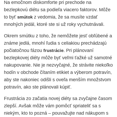
Na emočnom diskomforte pri prechode na
bezlepkovú diétu sa podieľa viacero faktorov. Môže
to byť
z vedomia, že sa musíte vzdať
smútok
mnohých jedál, ktoré ste si už roky vychutnávali.
Okrem smútku z toho, že nemôžete jesť obľúbené a
známe jedlá, mnohí ľudia s celiakiou prechádzajú
počiatočnou fázou
. Pri plánovaní
frustrácie
bezlepkovej diéty môže byť veľmi ťažké už samotné
nakupovanie. Nie je nezvyčajné, že strávite niekoľko
hodín v obchode čítaním etikiet a výberom potravín,
aby ste nakoniec odišli s oveľa menším množstvom
potravín, ako ste plánovali kúpiť.
Frustrácia zo začatia novej diéty sa zvyčajne časom
zlepší. Avšak môže vám pomôcť spriateliť sa s
niekým, kto to pozná – pouvažujte nad nákupom s