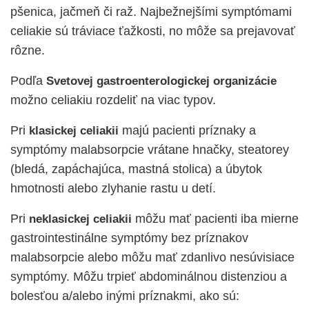
pšenica, jačmeň či raž. Najbežnejšími symptómami
celiakie sú tráviace ťažkosti, no môže sa prejavovať
rôzne.
Podľa
Svetovej gastroenterologickej organizácie
možno celiakiu rozdeliť na viac typov.
Pri
majú pacienti príznaky a
klasickej celiakii
symptómy malabsorpcie vrátane hnačky, steatorey
(bledá, zapáchajúca, mastná stolica) a úbytok
hmotnosti alebo zlyhanie rastu u detí.
Pri
môžu mať pacienti iba mierne
neklasickej celiakii
gastrointestinálne symptómy bez príznakov
malabsorpcie alebo môžu mať zdanlivo nesúvisiace
symptómy. Môžu trpieť abdominálnou distenziou a
bolesťou a/alebo inými príznakmi, ako sú: