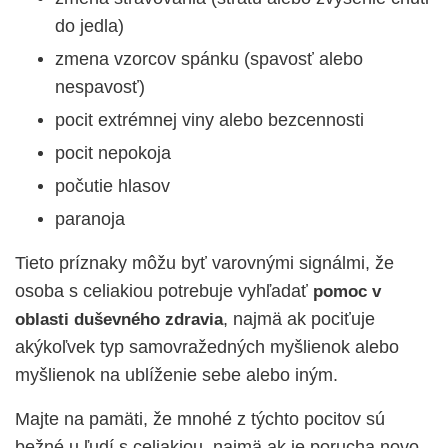
do jedla)
zmena vzorcov spánku (spavosť alebo
nespavosť)
pocit extrémnej viny alebo bezcennosti
pocit nepokoja
počutie hlasov
paranoja
Tieto príznaky môžu byť varovnými signálmi, že
osoba s celiakiou potrebuje vyhľadať
pomoc v
, najmä ak pociťuje
oblasti duševného zdravia
akýkoľvek typ samovražedných myšlienok alebo
myšlienok na ublíženie sebe alebo iným.
Majte na pamäti, že mnohé z týchto pocitov sú
bežné u ľudí s celiakiou, najmä ak je porucha novo