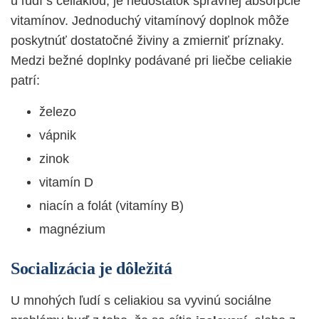
u ľudí s celiakiou, je nedostatok správnej absorpcie
vitamínov. Jednoduchý vitamínový doplnok môže
poskytnúť dostatočné živiny a zmierniť príznaky.
Medzi bežné doplnky podávané pri liečbe celiakie
patrí:
železo
vápnik
zinok
vitamín D
niacín a folát (vitamíny B)
magnézium
Socializácia je dôležitá
U mnohých ľudí s celiakiou sa vyvinú sociálne