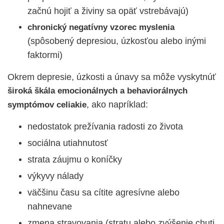
začnú hojiť a živiny sa opäť vstrebávajú)
chronický negatívny vzorec myslenia
(spôsobený depresiou, úzkosťou alebo inými
faktormi)
Okrem depresie, úzkosti a únavy sa môže vyskytnúť
široká škála emocionálnych a behaviorálnych
, ako napríklad:
symptómov celiakie
nedostatok prežívania radosti zo života
sociálna utiahnutosť
strata záujmu o koníčky
výkyvy nálady
väčšinu času sa cítite agresívne alebo
nahnevane
zmena stravovania (stratu alebo zvýšenie chuti