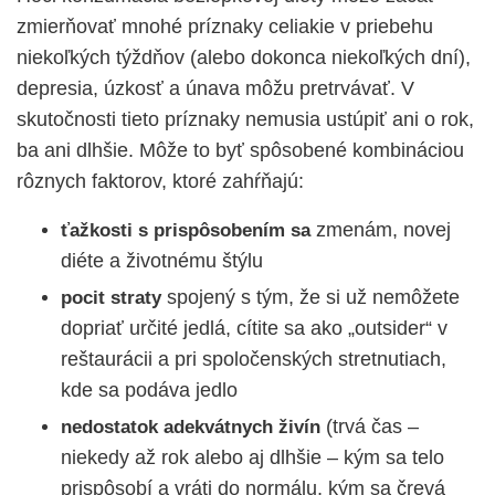
zmierňovať mnohé príznaky celiakie v priebehu
niekoľkých týždňov (alebo dokonca niekoľkých dní),
depresia, úzkosť a únava môžu pretrvávať. V
skutočnosti tieto príznaky nemusia ustúpiť ani o rok,
ba ani dlhšie. Môže to byť spôsobené kombináciou
rôznych faktorov, ktoré zahŕňajú:
zmenám, novej
ťažkosti s prispôsobením sa
diéte a životnému štýlu
spojený s tým, že si už nemôžete
pocit straty
dopriať určité jedlá, cítite sa ako „outsider“ v
reštaurácii a pri spoločenských stretnutiach,
kde sa podáva jedlo
(trvá čas –
nedostatok adekvátnych živín
niekedy až rok alebo aj dlhšie – kým sa telo
prispôsobí a vráti do normálu, kým sa črevá