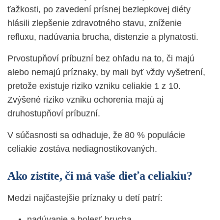
ťažkosti, po zavedení prísnej bezlepkovej diéty
hlásili zlepšenie zdravotného stavu, zníženie
refluxu, nadúvania brucha, distenzie a plynatosti.
Prvostupňoví príbuzní bez ohľadu na to, či majú
alebo nemajú príznaky, by mali byť vždy vyšetrení,
pretože existuje riziko vzniku celiakie 1 z 10.
Zvýšené riziko vzniku ochorenia majú aj
druhostupňoví príbuzní.
V súčasnosti sa odhaduje, že 80 % populácie
celiakie zostáva nediagnostikovaných.
Ako zistíte, či má vaše dieťa celiakiu?
Medzi najčastejšie príznaky u detí patrí:
nadúvanie a bolesť brucha