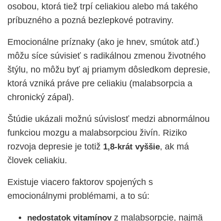
osobou, ktorá tiež trpí celiakiou alebo má takého
príbuzného a pozná bezlepkové potraviny.
Emocionálne príznaky (ako je hnev, smútok atď.)
môžu síce súvisieť s radikálnou zmenou životného
štýlu, no môžu byť aj priamym dôsledkom depresie,
ktorá vzniká práve pre celiakiu (malabsorpcia a
chronický zápal).
Štúdie ukázali možnú súvislosť medzi abnormálnou
funkciou mozgu a malabsorpciou živín. Riziko
rozvoja depresie je totiž
, ak má
1,8-krát vyššie
človek celiakiu.
Existuje viacero faktorov spojených s
emocionálnymi problémami, a to sú:
z malabsorpcie, najmä
nedostatok vitamínov