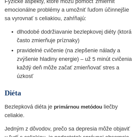
Fyzické aspekty, ktoré môžu pomôcť zmierniť
emocionálne problémy a umožniť ľuďom účinnejšie
sa vyrovnať s celiakiou, zahŕňajú:
dlhodobé dodržiavanie bezlepkovej diéty (ktorá
často zmierňuje príznaky)
pravidelné cvičenie (na zlepšenie nálady a
zvýšenie hladiny energie) – už 5 minút cvičenia
každý deň môže začať zmierňovať stres a
úzkosť
Diéta
Bezlepková diéta je
liečby
primárnou metódou
celiakie.
Jedným z dôvodov, prečo sa depresia môže objaviť