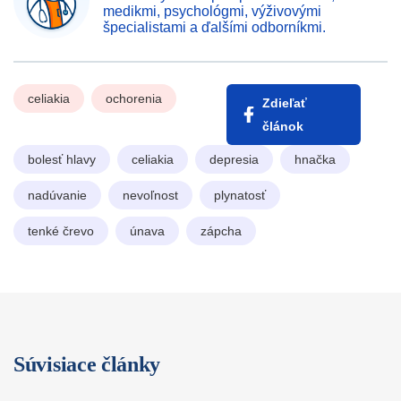
medikmi, psychológmi, výživovými
špecialistami a ďalšími odborníkmi.
celiakia
ochorenia
Zdieľať
článok
bolesť hlavy
celiakia
depresia
hnačka
nadúvanie
nevoľnost
plynatosť
tenké črevo
únava
zápcha
Súvisiace články