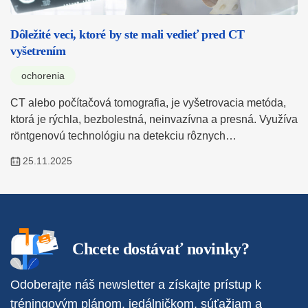
Dôležité veci, ktoré by ste mali vedieť pred CT
vyšetrením
ochorenia
CT alebo počítačová tomografia, je vyšetrovacia metóda,
ktorá je rýchla, bezbolestná, neinvazívna a presná. Využíva
röntgenovú technológiu na detekciu rôznych…
25.11.2025
Chcete dostávať novinky?
Odoberajte náš newsletter a získajte prístup k
tréningovým plánom, jedálničkom, súťažiam a