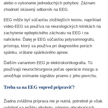
alebo o vykonanie jednoduchých pohybov. Záznam
zhodnotí skúsený odborník na EEG.
EEG môže byť súčasťou zložitejších testov, napríklad
video-EEG sa používa na neurologických klinikách na
zachytenie epileptického záchvatu na EEG i na
nahrávke. Ďalej je EEG súčasťou polysomnografu,
prístroja, ktorý sa používa pri diagnostike porúch
spánku, vrátane spánkového apnoe.
Ďalším variantom EEG je elektrokortikografia. Tú
používajú neurochirurgovia počas operácie mozgu a
umožňuje snímanie signálov priamo z jeho povrchu.
Treba sa na EEG vopred pripraviť?
Žiadna zvláštna príprava nie je nutná, potrebné je však
vyhýbať sa požitiu alkoholu, nápojov obsahujúcich