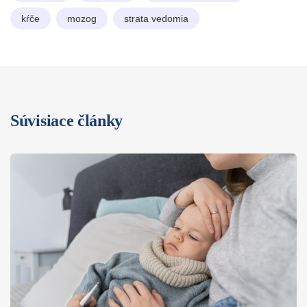
kŕče
mozog
strata vedomia
Súvisiace články