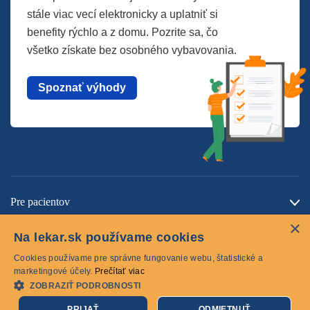
stále viac vecí elektronicky a uplatniť si
benefity rýchlo a z domu. Pozrite sa, čo
všetko získate bez osobného vybavovania.
Spoznať výhody
Pre pacientov
×
O spoločnosti
Na lekar.sk používame cookies
Kontaktujte nás
Cookies používame pre správne fungovanie webu, štatistické a
marketingové účely.
Prečítať viac
ZOBRAZIŤ PODROBNOSTI
Cookies
PRIJAŤ
ODMIETNUŤ