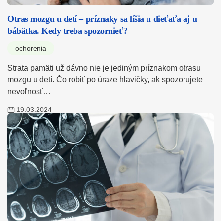
Otras mozgu u detí – príznaky sa líšia u dieťaťa aj u
bábätka. Kedy treba spozornieť?
ochorenia
Strata pamäti už dávno nie je jediným príznakom otrasu
mozgu u detí. Čo robiť po úraze hlavičky, ak spozorujete
nevoľnosť…
19.03.2024