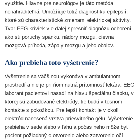
využitie. Hlavne pre neurológov je táto metóda
nenahraditeľná. Umožňuje totiž diagnostiku epilepsií,
ktoré sú charakteristické zmenami elektrickej aktivity.
Tvar EEG kriviek vie ďalej spresniť diagnózu ochorení,
ako sú poruchy spánku, nádory mozgu, cievna
mozgová príhoda, zápaly mozgu a jeho obalov.
Ako prebieha toto vyšetrenie?
Vyšetrenie sa väčšinou vykonáva v ambulantnom
prostredí a nie je pri ňom nutná prítomnosť lekára. EEG
laborant pacientovi nasadí na hlavu špeciálnu čiapku, v
ktorej sú zabudované elektródy, tie budú v tesnom
kontakte s pokožkou. Pre lepší kontakt je v okolí
elektród nanesená vrstva priesvitného gélu. Vyšetrenie
prebieha v sede alebo v ľahu a počas neho môže byť
pacient požiadaný o otvorenie alebo zatvorenie očí