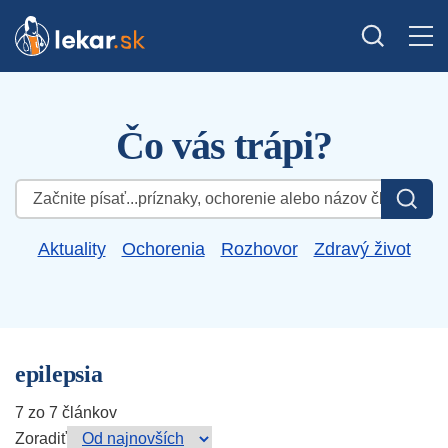
Čo vás trápi?
Hľadať:
Aktuality
Ochorenia
Rozhovor
Zdravý život
epilepsia
7 zo 7 článkov
Zoradiť