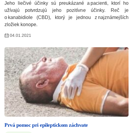
Jeho liečivé účinky sú preukázané a pacienti, ktorí ho
užívajú potvrdzujú jeho pozitívne účinky. Reč je
o kanabidiole (CBD), ktorý je jednou z najznámejších
zložiek konope.
04.01.2021
Prvá pomoc pri epileptickom záchvate