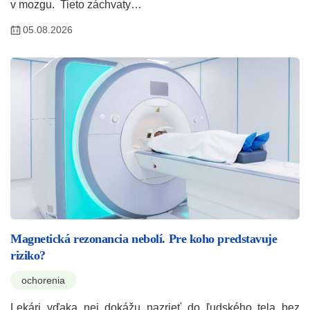
v mozgu. Tieto záchvaty…
05.08.2026
Magnetická rezonancia nebolí. Pre koho predstavuje
riziko?
ochorenia
Lekári vďaka nej dokážu nazrieť do ľudského tela bez