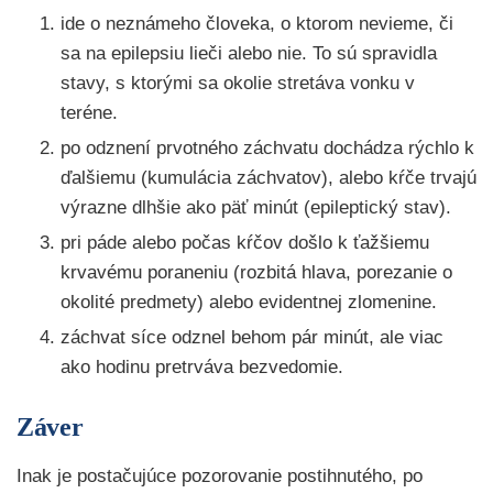
ide o neznámeho človeka, o ktorom nevieme, či
sa na epilepsiu lieči alebo nie. To sú spravidla
stavy, s ktorými sa okolie stretáva vonku v
teréne.
po odznení prvotného záchvatu dochádza rýchlo k
ďalšiemu (kumulácia záchvatov), alebo kŕče trvajú
výrazne dlhšie ako päť minút (epileptický stav).
pri páde alebo počas kŕčov došlo k ťažšiemu
krvavému poraneniu (rozbitá hlava, porezanie o
okolité predmety) alebo evidentnej zlomenine.
záchvat síce odznel behom pár minút, ale viac
ako hodinu pretrváva bezvedomie.
Záver
Inak je postačujúce pozorovanie postihnutého, po