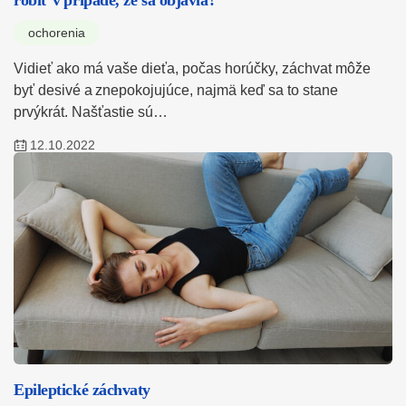
robiť v prípade, že sa objavia?
ochorenia
Vidieť ako má vaše dieťa, počas horúčky, záchvat môže
byť desivé a znepokojujúce, najmä keď sa to stane
prvýkrát. Našťastie sú…
12.10.2022
Epileptické záchvaty