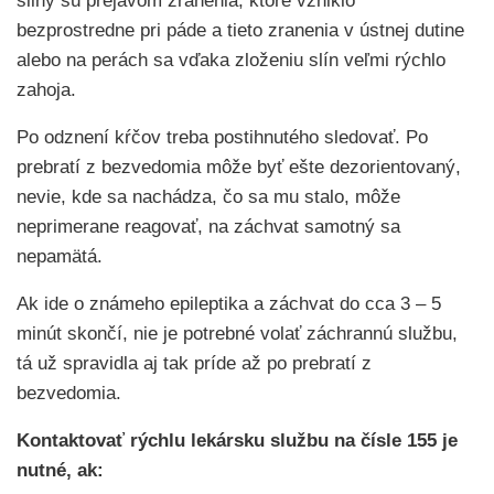
sliny sú prejavom zranenia, ktoré vzniklo
bezprostredne pri páde a tieto zranenia v ústnej dutine
alebo na perách sa vďaka zloženiu slín veľmi rýchlo
zahoja.
Po odznení kŕčov treba postihnutého sledovať. Po
prebratí z bezvedomia môže byť ešte dezorientovaný,
nevie, kde sa nachádza, čo sa mu stalo, môže
neprimerane reagovať, na záchvat samotný sa
nepamätá.
Ak ide o známeho epileptika a záchvat do cca 3 – 5
minút skončí, nie je potrebné volať záchrannú službu,
tá už spravidla aj tak príde až po prebratí z
bezvedomia.
Kontaktovať rýchlu lekársku službu na čísle 155 je
nutné, ak: