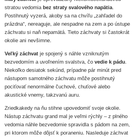
stratou vedomia
bez straty svalového napätia
.
Postihnutý vyzerá, akoby sa na chvíľu „zahľadel do
prázdna“, nereaguje, ale nespadne na zem a po ústupe
záchvatu si naň nepamätá. Tieto záchvaty si častokrát
okolie ani nevšimne.
Veľký záchvat
je spojený s náhle vzniknutým
bezvedomím a uvoľnením svalstva, čo
vedie k pádu
.
Niekoľko desiatok sekúnd, prípadne pár minút pred
nástupom samotného záchvatu môže postihnutý
pociťovať nenormálne čuchové, chuťové alebo
akustické vnemy, takzvanú auru.
Zriedkakedy na ňu stihne upovedomiť svoje okolie.
Nástup záchvatu grand mal je veľmi rýchly – z plného
vedomia náhle bezvedomie spravidla s pádom na zem,
pri ktorom môže dôjsť k poraneniu. Nasleduje záchvat