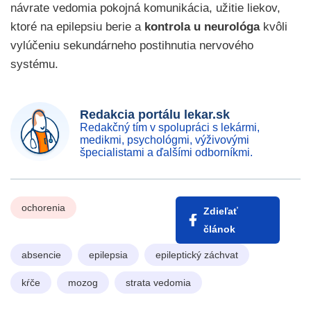
návrate vedomia pokojná komunikácia, užitie liekov,
ktoré na epilepsiu berie a
kontrola u neurológa
kvôli
vylúčeniu sekundárneho postihnutia nervového
systému.
Redakcia portálu lekar.sk
Redakčný tím v spolupráci s lekármi,
medikmi, psychológmi, výživovými
špecialistami a ďalšími odborníkmi.
ochorenia
Zdieľať
článok
absencie
epilepsia
epileptický záchvat
kŕče
mozog
strata vedomia