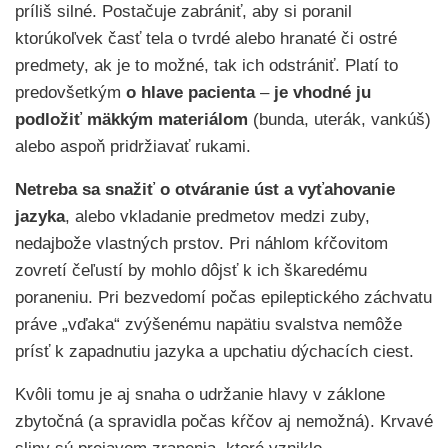
príliš silné. Postačuje zabrániť, aby si poranil
ktorúkoľvek časť tela o tvrdé alebo hranaté či ostré
predmety, ak je to možné, tak ich odstrániť. Platí to
predovšetkým
o
hlave pacienta
–
je vhodné ju
podložiť mäkkým materiálom
(bunda, uterák, vankúš)
alebo aspoň pridržiavať rukami.
Netreba sa snažiť o otváranie úst a vyťahovanie
jazyka
, alebo vkladanie predmetov medzi zuby,
nedajbože vlastných prstov. Pri náhlom kŕčovitom
zovretí čeľustí by mohlo dôjsť k ich škaredému
poraneniu. Pri bezvedomí počas epileptického záchvatu
práve „vďaka“ zvýšenému napätiu svalstva nemôže
prísť k zapadnutiu jazyka a upchatiu dýchacích ciest.
Kvôli tomu je aj snaha o udržanie hlavy v záklone
zbytočná (a spravidla počas kŕčov aj nemožná). Krvavé