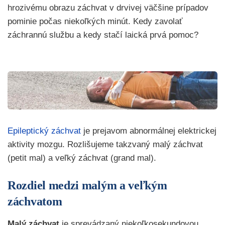
hrozivému obrazu záchvat v drvivej väčšine prípadov
pominie počas niekoľkých minút. Kedy zavolať
záchrannú službu a kedy stačí laická prvá pomoc?
Epileptický záchvat
je prejavom abnormálnej elektrickej
aktivity mozgu. Rozlišujeme takzvaný malý záchvat
(petit mal) a veľký záchvat (grand mal).
Rozdiel medzi malým a veľkým
záchvatom
Malý záchvat
je sprevádzaný niekoľkosekundovou