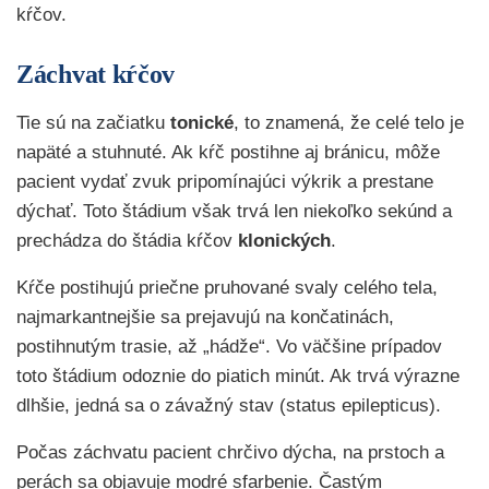
kŕčov.
Záchvat kŕčov
Tie sú na začiatku
tonické
, to znamená, že celé telo je
napäté a stuhnuté. Ak kŕč postihne aj bránicu, môže
pacient vydať zvuk pripomínajúci výkrik a prestane
dýchať. Toto štádium však trvá len niekoľko sekúnd a
prechádza do štádia kŕčov
klonických
.
Kŕče postihujú priečne pruhované svaly celého tela,
najmarkantnejšie sa prejavujú na končatinách,
postihnutým trasie, až „hádže“. Vo väčšine prípadov
toto štádium odoznie do piatich minút. Ak trvá výrazne
dlhšie, jedná sa o závažný stav (status epilepticus).
Počas záchvatu pacient chrčivo dýcha, na prstoch a
perách sa objavuje modré sfarbenie. Častým