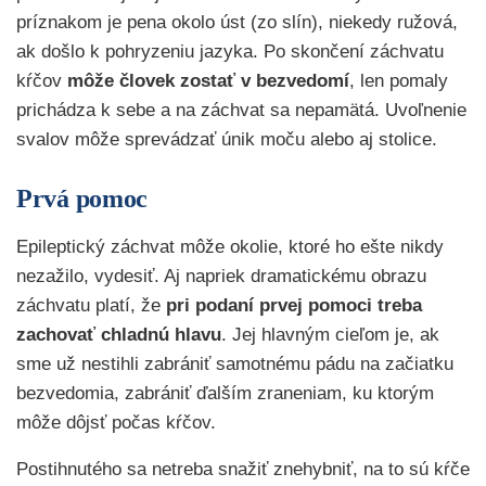
príznakom je pena okolo úst (zo slín), niekedy ružová,
ak došlo k pohryzeniu jazyka. Po skončení záchvatu
kŕčov
môže človek zostať v bezvedomí
, len pomaly
prichádza k sebe a na záchvat sa nepamätá. Uvoľnenie
svalov môže sprevádzať únik moču alebo aj stolice.
Prvá pomoc
Epileptický záchvat môže okolie, ktoré ho ešte nikdy
nezažilo, vydesiť. Aj napriek dramatickému obrazu
záchvatu platí, že
pri podaní prvej pomoci treba
zachovať chladnú hlavu
. Jej hlavným cieľom je, ak
sme už nestihli zabrániť samotnému pádu na začiatku
bezvedomia, zabrániť ďalším zraneniam, ku ktorým
môže dôjsť počas kŕčov.
Postihnutého sa netreba snažiť znehybniť, na to sú kŕče