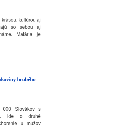
 krásou, kultúrou aj
šajú so sebou aj
náme. Malária je
akoviny hrubého
5 000 Slovákov s
va. Ide o druhé
ochorenie u mužov