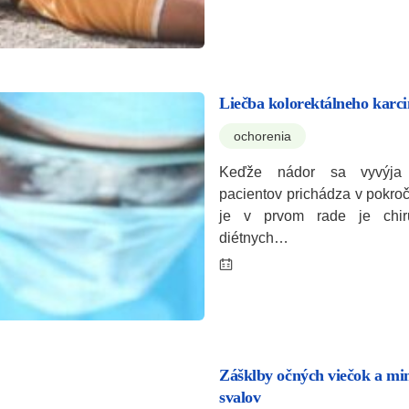
Liečba kolorektálneho kar
ochorenia
Keďže nádor sa vyvýja 
pacientov prichádza v pokroč
je v prvom rade je chir
diétnych…
Zášklby očných viečok a mi
svalov