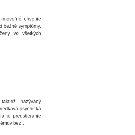
mimovoľné chvenie
zi bežné symptómy,
 ženy vo všetkých
taktiež nazývaný
zriedkavá psychická
a je predstieranie
oblémov bez…