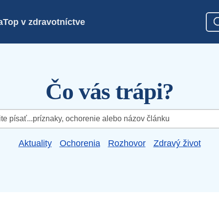
a
Top v zdravotníctve
Čo vás trápi?
Aktuality
Ochorenia
Rozhovor
Zdravý život