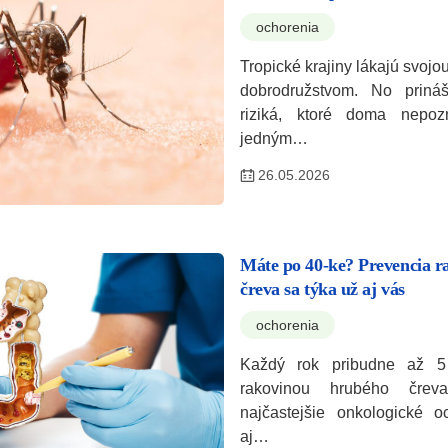
ochorenia
Tropické krajiny lákajú svojou
dobrodružstvom. No priná
riziká, ktoré doma nepoz
jedným…
26.05.2026
Máte po 40-ke? Prevencia r
čreva sa týka už aj vás
ochorenia
Každý rok pribudne až 
rakovinou hrubého čre
najčastejšie onkologické 
aj…