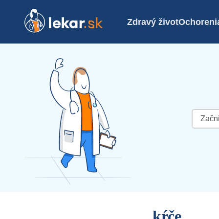
Zdravý život
Ochoreni
Hľadať:
kŕče