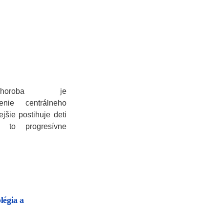
 choroba je
enie centrálneho
jšie postihuje deti
 to progresívne
légia a