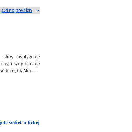
 ktorý ovplyvňuje
 často sa prejavuje
sú kŕče, triaška,…
ete vedieť o tichej