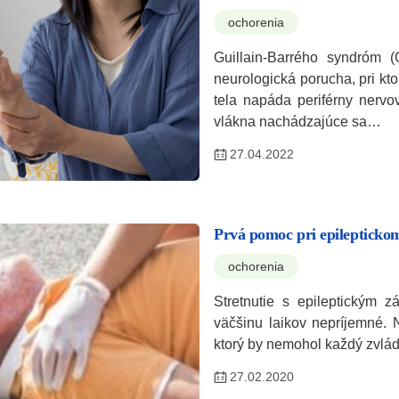
ochorenia
Guillain-Barrého syndróm (
neurologická porucha, pri kto
tela napáda periférny nervo
vlákna nachádzajúce sa…
27.04.2022
Prvá pomoc pri epilepticko
ochorenia
Stretnutie s epileptickým 
väčšinu laikov nepríjemné. N
ktorý by nemohol každý zvlá
27.02.2020