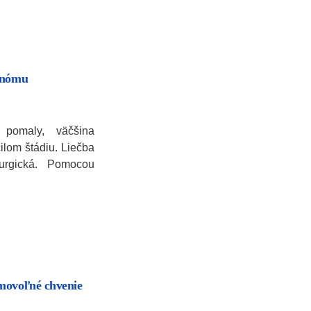
cinómu
pomaly, väčšina
ilom štádiu. Liečba
urgická. Pomocou
movoľné chvenie