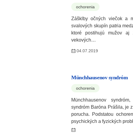
ochorenia
Zášklby očných viečok a 
svalových skupín patria med
ktoré postihujú mužov aj
vekových…
04.07.2019
Münchhausenov syndróm
ochorenia
Münchhausenov syndróm, 
syndróm Baróna Prášila, je 
porucha. Podstatou ochoreni
psychických a fyzických pr