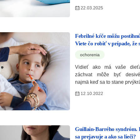
22.03.2025
Febrilné kŕče môžu postihnú
Viete čo robiť v prípade, že 
ochorenia
Vidieť ako má vaše dieťa
záchvat môže byť desivé 
najmä keď sa to stane prvýkr
12.10.2022
Guillain-Barrého syndróm. 
sa prejavuje a ako sa lieči?