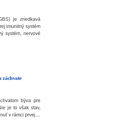
GBS) je zriedkavá
rej imunitný systém
vý systém, nervové
m záchvate
záchvatom býva pre
ie je to však stav,
dnuť v rámci prvej…