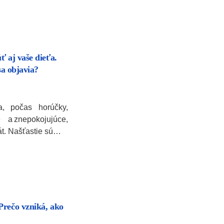
ť aj vaše dieťa.
sa objavia?
, počas horúčky,
a znepokojujúce,
át. Našťastie sú…
Prečo vzniká, ako