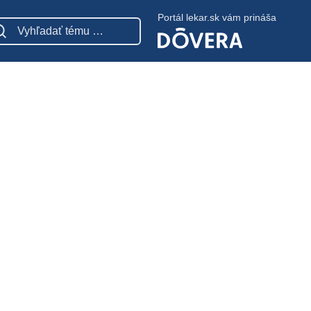
Portál lekar.sk vám prináša