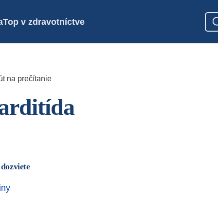
a
Top v zdravotníctve
t na prečítanie
rditída
 dozviete
iny