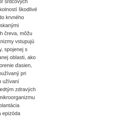
or srdcových
olností škodlivé
 do krvného
ískanými
ach čreva, môžu
anizmy vstupujú
, spojenej s
nej oblasti, ako
orenie ďasien,
oužívaný pri
m užívaní
predtým zdravých
u mikroorganizmu
plantácia
a epizóda