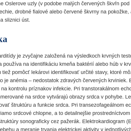
ne Oslerove uzly (v podobe malých červených škvŕn pod 
techie, drobné fialové alebo červené škvrny na pokožke, 
a sliznici úst.
ka
ditídy je zvyčajne založená na výsledkoch krvných test
 sa používa na identifikáciu kmeňa baktérií alebo húb v kr
 tiež pomôcť lekárovi identifikovať určité stavy, ktoré 
ko je anémia – nedostatok zdravých červených krviniek. 
 na kontrolu príznakov infekcie. Pri transtorakálnom ec
merované na srdce vytvárajú obrazy srdca v pohybe. Le
vať štruktúru a funkcie srdca. Pri transezofageálnom 
riamo srdcové chlopne, a to detailnejšie prostredníctvom p
štruktúry sonograficky cez pažerák. Elektrokardiogram 
ebehu a meranie trvania elektrickej aktivity v jednotlivý