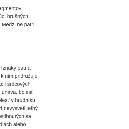
fragmentov
úc, brušných
 Medzi ne patrí
ríznaky patria
k nim pridružuje
cii srdcových
 únava, bolesť
lesť v hrudníku
í nevysvetliteľný
ostihnutých sa
dlách alebo