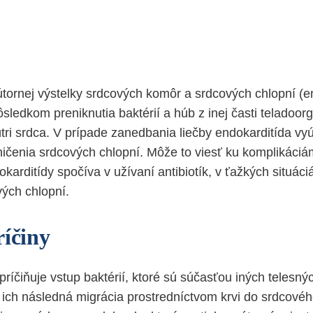
nútornej výstelky srdcových komôr a srdcových chlopní (e
ôsledkom preniknutia baktérií a húb z inej časti teladoor
ri srdca. V prípade zanedbania liečby endokarditída vyú
ičenia srdcových chlopní. Môže to viesť ku komplikáci
okarditídy spočíva v užívaní antibiotík, v ťažkých situáci
ých chlopní.
ríčiny
ríčiňuje vstup baktérií, ktoré sú súčasťou iných telesnýc
ich následná migrácia prostredníctvom krvi do srdcovéh