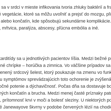
 sa v srdci v mieste infikovania tvoria zhluky baktérií a 
 vegetácie, ktoré sa môžu uvoľniť a prejsť do mozgu, pľ
k alebo končatín, kde spôsobujú sekundárne komplikácie.
 mŕtvica, paralýza, abscesy, pľúcna embólia a iné.
ditídy sa u jednotlivých pacientov líšia. Medzi bežné p
 chrípke – horúčka a zimnica. Vo väčšine prípadov sa 
nený srdcový šelest, ktorý poukazuje na zmenu vo funk
u symptómov sprevádzajúcich toto ochorenie je zvýšená
nočné potenie a dýchavičnosť. Počas dňa sa dostavuje bo
ných končatín a brucha. Medzi menej časté príznaky patr
 prítomnosť krvi v moči a bolesť sleziny. U niektorých p
é Janewayove škvrny v podobe červených lézií na chodi