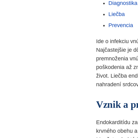
Diagnostika
Liečba
Prevencia
Ide o infekciu v
Najčastejšie je d
premnoženia vnút
poškodenia až zn
život. Liečba end
nahradení srdcov
Vznik a p
Endokarditídu zap
krvného obehu a 