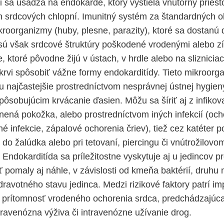
i sa usádza na endokarde, ktorý vystiela vnútorný priest
h srdcových chlopní. Imunitný systém za štandardných ok
ikroorganizmy (huby, plesne, parazity), ktoré sa dostanú
 sú však srdcové štruktúry poškodené vrodenými alebo z
, ktoré pôvodne žijú v ústach, v hrdle alebo na sliznici
 krvi spôsobiť vážne formy endokarditídy. Tieto mikroorg
 najčastejšie prostredníctvom nesprávnej ústnej hygieny
ôsobujúcim krvácanie ďasien. Môžu sa šíriť aj z infikova
anená pokožka, alebo prostredníctvom iných infekcií (och
 infekcie, zápalové ochorenia čriev), tiež cez katéter p
do žalúdka alebo pri tetovaní, piercingu či vnútrožilovo
Endokarditída sa príležitostne vyskytuje aj u jedincov 
ť pomaly aj náhle, v závislosti od kmeňa baktérií, druh
ravotného stavu jedinca. Medzi rizikové faktory patrí im
, prítomnosť vrodeného ochorenia srdca, predchádzajúc
travenózna výživa či intravenózne užívanie drog.