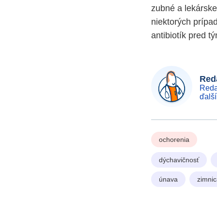
zubné a lekárske
niektorých prípa
antibiotík pred t
Reda
Reda
ďalš
ochorenia
dýchavičnosť
únava
zimni