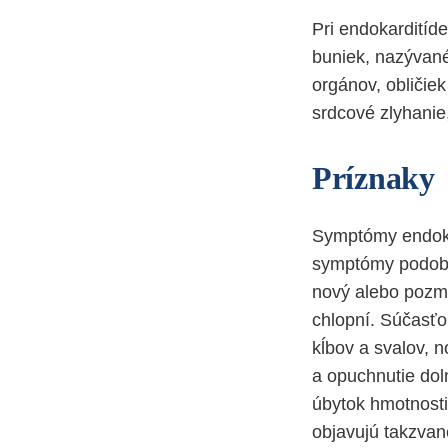
Pri endokarditíde
buniek, nazývané
orgánov, obličie
srdcové zlyhanie,
Príznaky
Symptómy endokar
symptómy podobné
nový alebo pozme
chlopní. Súčasťo
kĺbov a svalov, 
a opuchnutie dol
úbytok hmotnosti,
objavujú takzvan