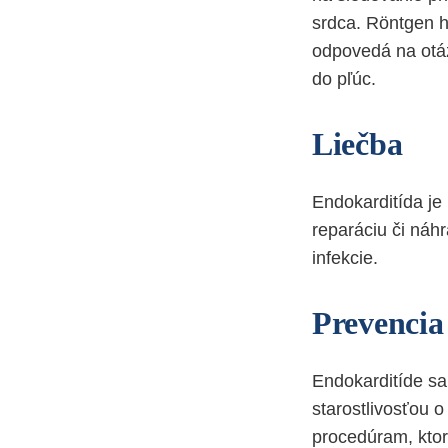
srdca. Röntgen 
odpovedá na otázk
do pľúc.
Liečba
Endokarditída je
reparáciu či náh
infekcie.
Prevencia
Endokarditíde s
starostlivosťou 
procedúram, ktor