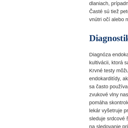
dlaniach, prípad
Časté sú tiež pe
vnútri očí alebo n
Diagnosti
Diagnóza endokar
kultivácii, ktorá
Krvné testy môžu
endokarditídy, a
sa často používa
zvukové vlny nas
pomáha skontrolo
lekár vyšetruje p
sleduje srdcové 
na sledovanie pri