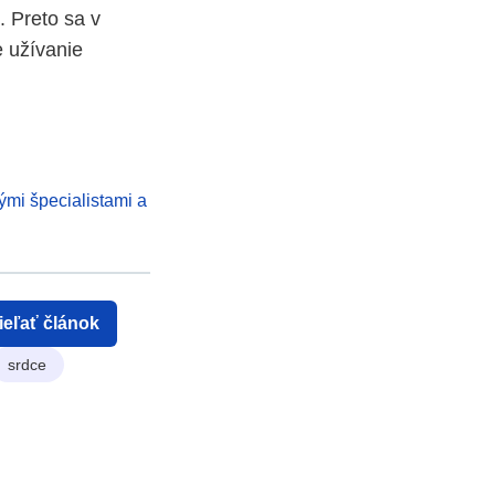
 Preto sa v
 užívanie
ými špecialistami a
ieľať článok
srdce