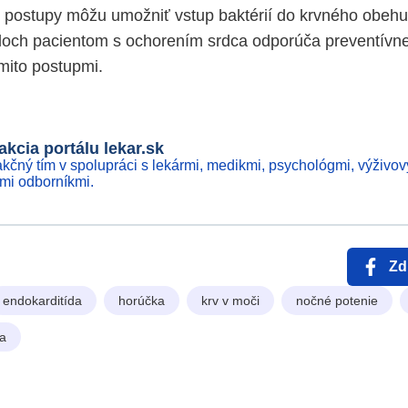
 postupy môžu umožniť vstup baktérií do krvného obehu.
doch pacientom s ochorením srdca odporúča preventívne
ýmito postupmi.
kcia portálu lekar.sk
kčný tím v spolupráci s lekármi, medikmi, psychológmi, výživov
ími odborníkmi.
Zd
endokarditída
horúčka
krv v moči
nočné potenie
ca