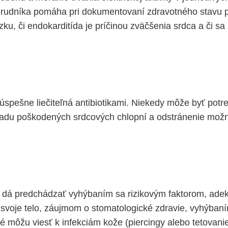
hrudníka pomáha pri dokumentovaní zdravotného stavu p
u, či endokarditída je príčinou zväčšenia srdca a či sa i
 úspešne liečiteľná antibiotikami. Niekedy môže byť pot
radu poškodených srdcových chlopní a odstránenie možn
a dá predchádzať vyhýbaním sa rizikovým faktorom, ade
o svoje telo, záujmom o stomatologické zdravie, vyhýban
é môžu viesť k infekciám kože (piercingy alebo tetovanie