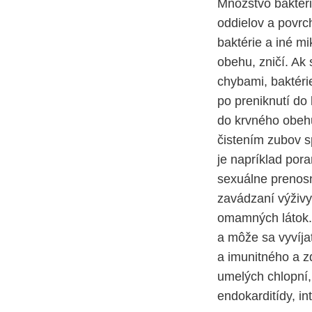
Množstvo baktéri
oddielov a povrc
baktérie a iné m
obehu, zničí. Ak
chybami, baktérie
po preniknutí do
do krvného obehu
čistením zubov sp
je napríklad por
sexuálne prenosné
zavádzaní výživy 
omamných látok. 
a môže sa vyvíja
a imunitného a zd
umelých chlopní
endokarditídy, in