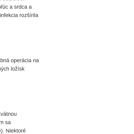
ľúc a srdca a
nfekcia rozšírila
rebná operácia na
ých ložísk
kvátnou
ím sa
). Niektoré