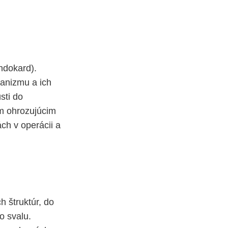
ndokard).
ganizmu a ich
sti do
ám ohrozujúcim
ách v operácii a
h štruktúr, do
o svalu.