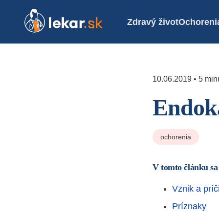
Zdravý život
Ochoreni
10.06.2019 • 5 minú
Endoka
ochorenia
V tomto článku sa
Vznik a príč
Príznaky