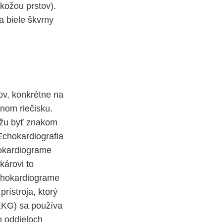
kožou prstov).
a biele škvrny
ov, konkrétne na
vnom riečisku.
môžu byť znakom
Echokardiografia
hokardiograme
károvi to
echokardiograme
rístroja, ktorý
(EKG) sa používa
ch oddieloch