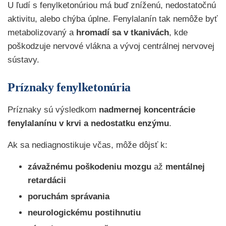
U ľudí s fenylketonúriou má buď zníženú, nedostatočnú
aktivitu, alebo chýba úplne. Fenylalanín tak nemôže byť
metabolizovaný a
hromadí sa v tkanivách
, kde
poškodzuje nervové vlákna a vývoj centrálnej nervovej
sústavy.
Príznaky fenylketonúria
Príznaky sú výsledkom
nadmernej koncentrácie
fenylalanínu v krvi a nedostatku enzýmu
.
Ak sa nediagnostikuje včas, môže dôjsť k:
závažnému poškodeniu mozgu
až
mentálnej
retardácii
poruchám správania
neurologickému postihnutiu