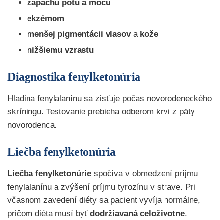
zápachu potu a moču
ekzémom
menšej pigmentácii vlasov
a
kože
nižšiemu vzrastu
Diagnostika fenylketonúria
Hladina fenylalanínu sa zisťuje počas novorodeneckého
skríningu. Testovanie prebieha odberom krvi z päty
novorodenca.
Liečba fenylketonúria
Liečba fenylketonúrie
spočíva v obmedzení príjmu
fenylalanínu a zvýšení príjmu tyrozínu v strave. Pri
včasnom zavedení diéty sa pacient vyvíja normálne,
pričom diéta musí byť
dodržiavaná celoživotne
.