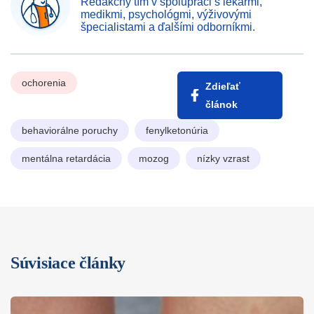
Redakčný tím v spolupráci s lekármi,
medikmi, psychológmi, výživovými
špecialistami a ďalšími odborníkmi.
ochorenia
Zdieľať
článok
behaviorálne poruchy
fenylketonúria
mentálna retardácia
mozog
nízky vzrast
Súvisiace články