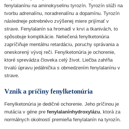
fenylalanínu na aminokyselinu tyrozín. Tyrozín slúži na
tvorbu adrenalínu, noradrenalínu a dopamínu. Tyrozín
následneje potrebnévo zvýšenej miere prijímať v
strave. Fenylalanín sa hromadí v krvi a tkanivách, to
spôsobuje komplikácie. Neliečená fenylketonúria
zapríčiňuje mentálnu retardáciu, poruchy správania a
oneskorený vývoj reči. Fenylketonúria je ochorenie,
ktoré sprevádza človeka celý život. Liečba zahŕňa
trvalú úpravu jedálnička s obmedzením fenylalanínu v
strave.
Vznik a príčiny fenylketonúria
Fenylketonúria je dedičné ochorenie. Jeho príčinou je
mutácia v géne pre
fenylalanínhydroxylázu
, ktorá za
normálnych okolností premieňa fenylalanín na tyrozín.