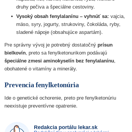
druhy pečiva a špeciálne cestoviny.
Vysoký obsah fenylalanínu – vyhnúť sa:
vajcia,
mäso, syry, jogurty, strukoviny, čokoláda, ryby,
sladené nápoje (obsahujúce aspartám).
Pre správny vývoj je potrebný dostatočný
prísun
bielkovín
, preto sa fenylketonurikom podávajú
špeciálne zmesi aminokyselín bez fenylalanínu
,
obohatené o vitamíny a minerály.
Prevencia fenylketonúria
Ide o genetické ochorenie, preto pre fenylketonúriu
neexistuje preventívne opatrenie.
Redakcia portálu lekar.sk