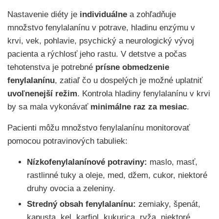
Nastavenie diéty je
individuálne
a zohľadňuje
množstvo fenylalanínu v potrave, hladinu enzýmu v
krvi, vek, pohlavie, psychický a neurologický vývoj
pacienta a rýchlosť jeho rastu. V detstve a počas
tehotenstva je potrebné
prísne obmedzenie
fenylalanínu
, zatiaľ čo u dospelých je možné uplatniť
uvoľnenejší režim
. Kontrola hladiny fenylalanínu v krvi
by sa mala vykonávať
minimálne raz za mesiac
.
Pacienti môžu množstvo fenylalanínu monitorovať
pomocou potravinových tabuliek:
Nízkofenylalanínové potraviny:
maslo, masť,
rastlinné tuky a oleje, med, džem, cukor, niektoré
druhy ovocia a zeleniny.
Stredný obsah fenylalanínu:
zemiaky, špenát,
kapusta, kel, karfiol, kukurica, ryža, niektoré