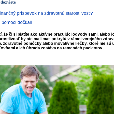
 dozviete
finančný príspevok na zdravotnú starostlivosť?
a pomoci dočkali
, že či si platíte ako aktívne pracujúci odvody sami, alebo 
tarostlivosť by ste mali mať pokrytú v rámci verejného zdra
ky, zdravotné pomôcky alebo inovatívne liečby, ktoré nie sú
ťovňami a ich úhrada zostáva na ramenách pacientov.