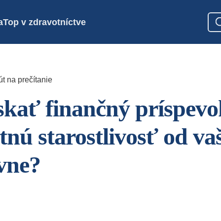
a
Top v zdravotníctve
t na prečítanie
skať finančný príspevo
tnú starostlivosť od va
vne?