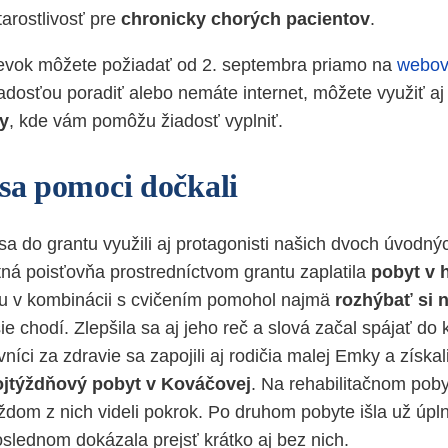
tarostlivosť pre
chronicky chorých pacientov
.
pevok môžete požiadať od 2. septembra priamo na
webov
iadosťou poradiť alebo nemáte internet, môžete využiť a
y
, kde vám pomôžu žiadosť vyplniť.
 sa pomoci dočkali
sa do grantu využili aj protagonisti našich dvoch úvodný
ná poisťovňa prostredníctvom grantu zaplatila
pobyt v 
mu v kombinácii s cvičením pomohol najmä
rozhýbať si 
 chodí. Zlepšila sa aj jeho reč a slová začal spájať do k
níci za zdravie sa zapojili aj rodičia malej Emky a získal
jtýždňový pobyt v Kováčovej
. Na rehabilitačnom pob
aždom z nich videli pokrok. Po druhom pobyte išla už úpl
oslednom dokázala prejsť krátko aj bez nich.