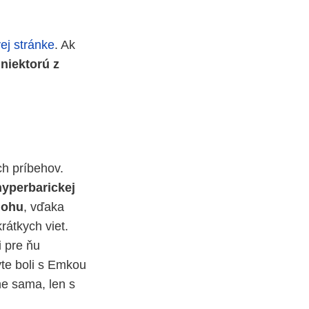
ej stránke
. Ak
j
niektorú z
ch príbehov.
hyperbarickej
nohu
, vďaka
rátkych viet.
i pre ňu
yte boli s Emkou
ne sama, len s