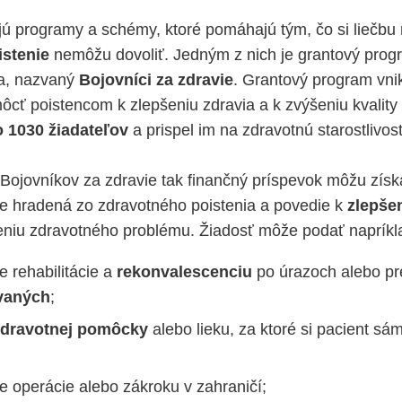
ujú programy a schémy, ktoré pomáhajú tým, čo si liečbu
istenie
nemôžu dovoliť. Jedným z nich je grantový prog
a, nazvaný
Bojovníci za zdravie
. Grantový program vni
ť poistencom k zlepšeniu zdravia a k zvýšeniu kvality 
o 1030 žiadateľov
a prispel im na zdravotnú starostlivos
Bojovníkov za zdravie tak finančný príspevok môžu získa
e je hradená zo zdravotného poistenia a povedie k
zlepše
eniu zdravotného problému. Žiadosť môže podať napríkl
 rehabilitácie a
rekonvalescenciu
po úrazoch alebo pr
vaných
;
zdravotnej pomôcky
alebo lieku, za ktoré si pacient sám
e operácie alebo zákroku v zahraničí;