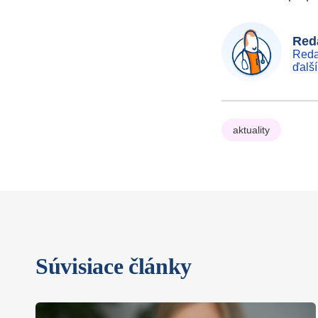
Reda
Reda
ďalš
aktuality
Súvisiace články