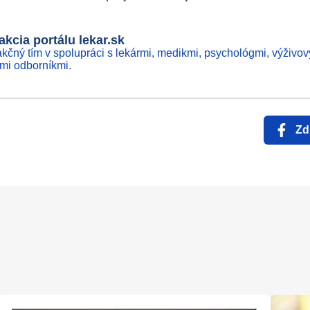
kcia portálu lekar.sk
kčný tím v spolupráci s lekármi, medikmi, psychológmi, výživov
ími odborníkmi.
Zd