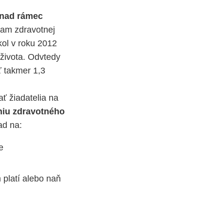
nad rámec
ram zdravotnej
kol v roku 2012
života. Odvtedy
ť takmer 1,3
ť žiadatelia na
niu zdravotného
ad na:
e
 platí alebo naň