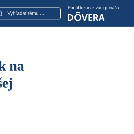
Portál lekar.sk vám prináša
k na
šej