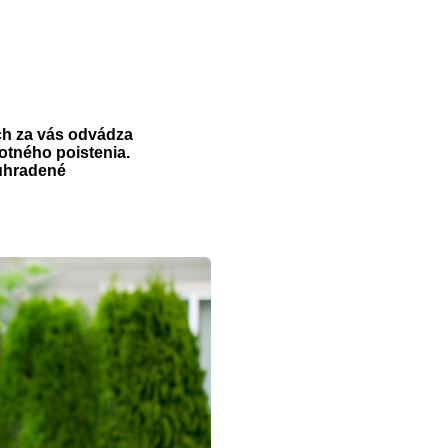
ich za vás odvádza
votného poistenia.
 uhradené