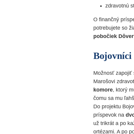
zdravotnú s
O finančný prís
potrebujete so ž
pobočiek Dôver
Bojovníci
Možnosť zapojiť 
Marošovi zdravot
komore
, ktorý 
čomu sa mu ľahšie
Do projektu Bojov
príspevok na
dvo
už trikrát a po k
ortézami. A po p