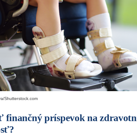
a/Shutterstock.com
ť finančný príspevok na zdravot
osť?