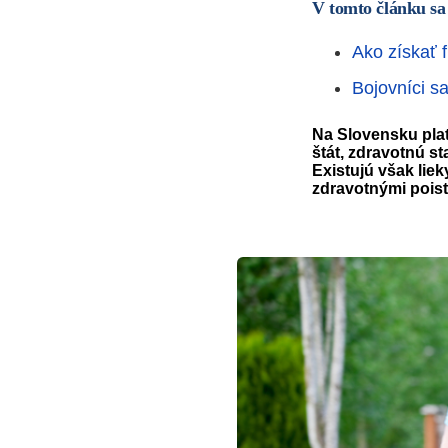
V tomto článku sa
Ako získať 
Bojovníci s
Na Slovensku platí
štát, zdravotnú s
Existujú však lie
zdravotnými pois