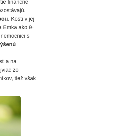
tie finančne
ezostávajú.
bou
. Kosti v jej
la Emka ako 9-
v nemocnici s
výšenú
sť a na
jviac zo
íkov, tiež však