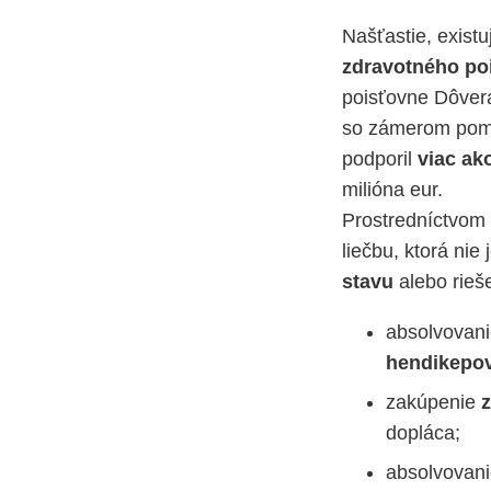
Našťastie, exist
zdravotného po
poisťovne Dôver
so zámerom pomôc
podporil
viac ak
milióna eur.
Prostredníctvom 
liečbu, ktorá ni
stavu
alebo rieš
absolvovanie
hendikepo
zakúpenie
dopláca;
absolvovani