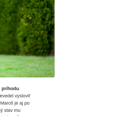
 príhodu
.
vedel vysloviť
 Maroš je aj po
ný stav mu