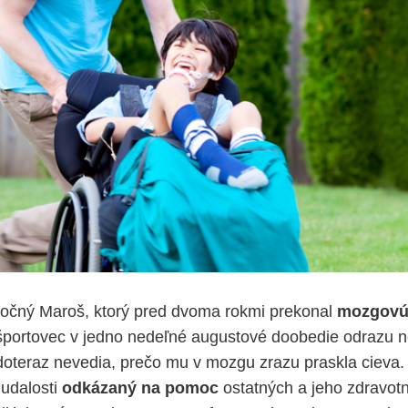
ročný Maroš, ktorý pred dvoma rokmi prekonal
mozgovú
portovec v jedno nedeľné augustové doobedie odrazu ne
i doteraz nevedia, prečo mu v mozgu zrazu praskla cieva.
udalosti
odkázaný na pomoc
ostatných a jeho zdravot