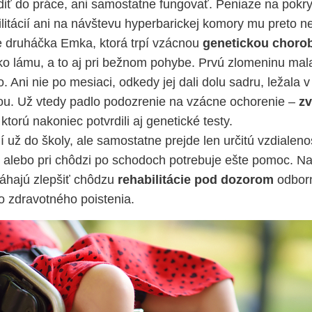
ť do práce, ani samostatne fungovať. Peniaze na pokry
litácií ani na návštevu hyperbarickej komory mu preto n
e druháčka Emka, ktorá trpí vzácnou
genetickou choro
hko lámu, a to aj pri bežnom pohybe. Prvú zlomeninu ma
 Ani nie po mesiaci, odkedy jej dali dolu sadru, ležala 
ou. Už vtedy padlo podozrenie na vzácne ochorenie –
z
 ktorú nakoniec potvrdili aj genetické testy.
už do školy, ale samostatne prejde len určitú vzdialeno
alebo pri chôdzi po schodoch potrebuje ešte pomoc. Na
áhajú zlepšiť chôdzu
rehabilitácie pod dozorom
odborn
o zdravotného poistenia.