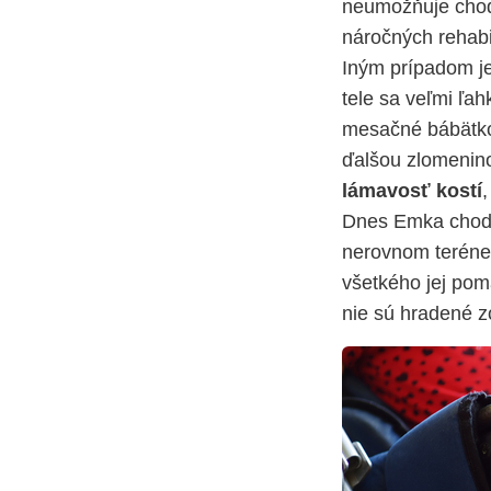
neumožňuje chodi
náročných rehabi
Iným prípadom j
tele sa veľmi ľa
mesačné bábätko.
ďalšou zlomenin
lámavosť kostí
,
Dnes Emka chodí 
nerovnom teréne 
všetkého jej pom
nie sú hradené z