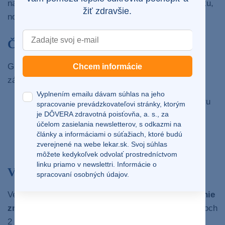
natoľko vysoká, aby sme ju klasifikovali ako cukrovku,
žiť zdravšie.
no
zvyšuje riziko jej rozvoja
.
Čo je glykemický profil?
Glykemický profil zahŕňa sledovanie a vytváranie
Chcem informácie
záznamu hladiny glykémie počas dňa. Rozlišujeme:
Vyplnením emailu dávam súhlas na jeho
malý glykemický profil
– meranie hladiny cukru
spracovanie prevádzkovateľovi stránky, ktorým
je DÔVERA zdravotná poisťovňa, a. s., za
ráno nalačno, pred jedlom a 2 hodiny po jedle,
účelom zasielania newsletterov, s odkazmi na
veľký glykemický profil
– meranie hladiny
články a informáciami o súťažiach, ktoré budú
glukózy počas celého dňa i noci.
zverejnené na webe
lekar.sk
. Svoj súhlas
môžete kedykoľvek odvolať prostredníctvom
linku priamo v newslettri.
Informácie o
Veľký glykemický profil – 8-bodový
spracovaní osobných údajov.
Veľký glykemický profil slúži na komplexné
sledovanie
zmien glykémie počas 24 hodín,
obvykle v intervaloch
2 – 3 hodiny. Je veľmi dôležitý a umožní
odhlalenie