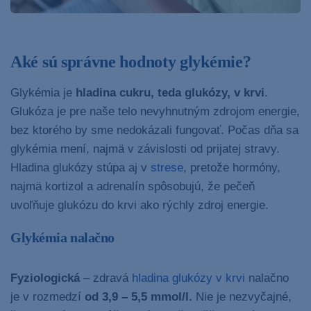
Aké sú správne hodnoty glykémie?
Glykémia je
hladina cukru, teda glukózy, v krvi
.
Glukóza je pre naše telo nevyhnutným zdrojom energie,
bez ktorého by sme nedokázali fungovať. Počas dňa sa
glykémia mení, najmä v závislosti od prijatej stravy.
Hladina glukózy stúpa aj v
strese
, pretože hormóny,
najmä kortizol a adrenalín spôsobujú, že pečeň
uvoľňuje glukózu do krvi ako rýchly zdroj energie.
Glykémia nalačno
Fyziologická
– zdravá
hladina glukózy v krvi
nalačno
je v rozmedzí
od 3,9 – 5,5 mmol/l.
Nie je nezvyčajné,