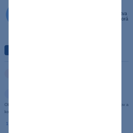
Medička
Študentka 4. ročníka všeobecného lekárstva
na Lekárskej fakulte UPJŠ v Košiciach, ktorá
pracuje ako medička a sanitárka na
neurologickom oddelení Univerzitnej
nemocnice Louisa Pasteura.
Profil autora
ochorenia
Zdieľať
článok
cukrovka
Obsah na Lekar.sk vychádza z aktuálnych vedeckých poznatkov a
konzultácií s odborníkmi. Použili sme nasledovné zdroje
Všetko o diabetes mellitus