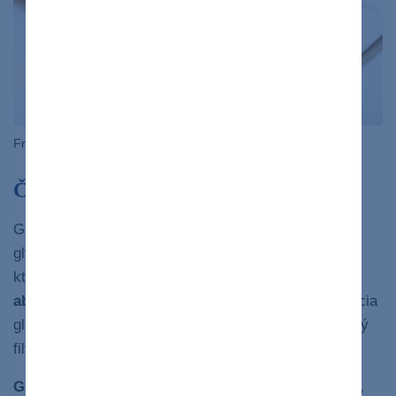
Freepik.com
Čo je to glykozúria a aké sú jej riziká?
Glukóza či
cukor v moči
sa odborne nazýva
glykozúria. Ak je naša glykémia v norme, tak z krvi,
ktorá sa filtruje v obličkách, bude
celá spätne
absorbovaná späť do obehu.
Ak je však koncentrácia
glukózy
vyššia ako je 10 mmol/l,
prekročí “obličkový
filter” a začne sa vylučovať močom.
Glukóza v moči
, známa ako glykozúria, sa objavuje,