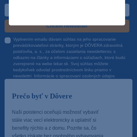
Chcem newsletter
Vyplnením emailu dávam súhlas na jeho spracovanie
prevádzkovateľovi stránky, ktorým je DÔVERA zdravotná
poisťovňa, a. s., za účelom zasielania newsletterov, s
odkazmi na články a informáciami o súťažiach, ktoré budú
zverejnené na webe
lekar.sk
. Svoj súhlas môžete
kedykoľvek odvolať prostredníctvom linku priamo v
newslettri.
Informácie o spracovaní osobných údajov.
Prečo byť v Dôvere
Naši poistenci oceňujú možnosť vybaviť
stále viac vecí elektronicky a uplatniť si
benefity rýchlo a z domu. Pozrite sa, čo
všetko získate bez osobného vybavovania.