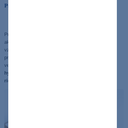
Prečo je hypoglykémia nebezpečná?
Mozog a jeho citlivosť na hladinu glukózy
Pre mozog
je hypoglykémia oveľa nebezpečnejšia
ako hyperglykémia. Dôvodom je, že hypoglykémia
vzniká veľmi rýchlo, mozog tak nemá čas sa
prispôsobiť a prichádza o zdroj energie. Tento stav
vedie ku
zmätku, dezorientácii,
bezvedomiu
až ku
hypoglykemickej kóme, ktorá ak nie je ihneď
riešená, môže skončiť smrťou
.