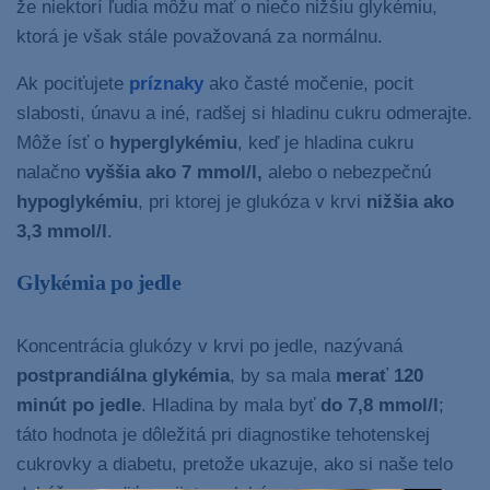
že niektorí ľudia môžu mať o niečo nižšiu glykémiu,
ktorá je však stále považovaná za normálnu.
Ak pociťujete
príznaky
ako časté močenie, pocit
slabosti, únavu a iné, radšej si hladinu cukru odmerajte.
Môže ísť o
hyperglykémiu
, keď je hladina cukru
nalačno
vyššia ako 7 mmol/l,
alebo o nebezpečnú
hypoglykémiu
, pri ktorej je glukóza v krvi
nižšia ako
3,3 mmol/l
.
Glykémia po jedle
Koncentrácia glukózy v krvi po jedle, nazývaná
postprandiálna glykémia
, by sa mala
merať 120
minút po jedle
. Hladina by mala byť
do 7,8 mmol/l
;
táto hodnota je dôležitá pri diagnostike tehotenskej
cukrovky a diabetu, pretože ukazuje, ako si naše telo