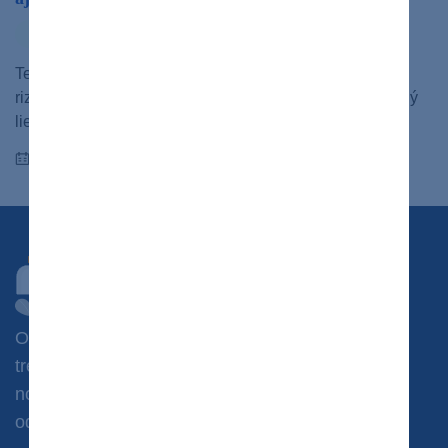
cukrovka
ochorenia
tehotenstvo
Tehotenská cukrovka (gestačný diabetes) predstavuje
riziko pre matku aj dieťa. Existuje na ňu však jednoduchý
liek – striedmy jedálniček a…
27.02.2020
Chcete dostávať novinky?
Odoberajte náš newsletter a získajte prístup k
tréningovým plánom, jedálničkom, súťažiam a
novinkám zo sveta zdravotníctva priamo od
odborníkov.