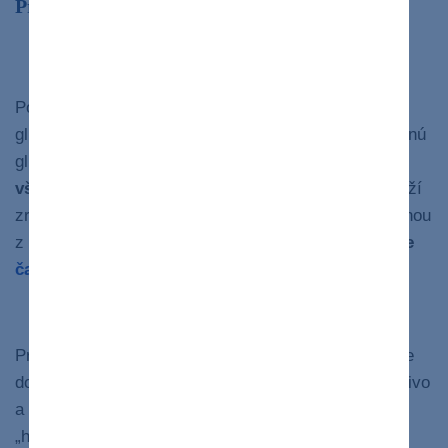
Prečo je hyperglykémia nebezpečná?
Dehydratácia organizmu
Počas hyperglykémie spôsobujú vysoké hladiny
glukózy v krvi, že obličky sa snažia vylúčiť prebytočnú
glukózu močom. Zvýšená hladina cukru
v obličkách
však „zahusťuje moč“
a náš organizmus sa ho snaží
zriediť tým, že
„ťahá“ vodu z nášho tela
. Preto jednou
z
hlavných
príznakov hyperglykémie a cukrovky
je
časté močenie
a
výrazný smäd
.
Navodenie diabetickej ketoacidózy
Pretože sa počas hyperglykémie do buniek nedokáže
dostať potrebné množstvo glukózy, nemajú svoje palivo
a
hľadajú náhradný zdroj energie
. Počas tohto
„hladovania“
pečeň produkuje ketolátky
, ktoré sa