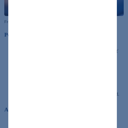
Freepik.com
Postup merania glykémie:
Vydenzifikujte si prst, z ktorého si budete merať
glykémiu.
Urobte vpich do bruška prsta.
Krv nasajte do testovacieho prúžka a prúžok
vložte do glukomera.
Výsledok sa vám zobrazí do niekoľkých sekúnd.
Autor článku
Simona Daňková