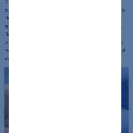
Meranie glykémie je
základom prevencie rozvoja
cukrovky a ťažkostí
,
ktoré vyplývajú z hyperglykémie.
Hodnotu glykémie si meriame pomocou
glukomerov,
vpichom do bruška prsta
a odberom kapilárnej krvi.
Na meranie potrebujete aj
testovací prúžok
, ktorý je
jednorazový a špecifický pre daný glukomer, preto ho
nezamieňajte s iným. Glukomer a testovacie prúžky si
zakúpite v lekárni.