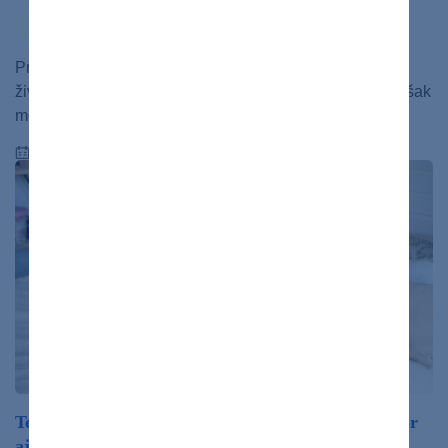
cukrovka
ochorenia
zdravý život
Príliš vysoká hladina cukru v krvi ohrozuje pacienta na
živote z dlhodobého hľadiska. Nízka hladina cukru ho však
môže ohroziť aj hneď.…
15.08.2024
Tehotenská cukrovka: Prečo by ste si mali dávať pozor
aj na ovocie