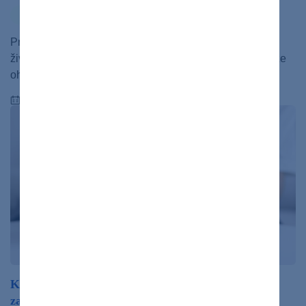
ochorenia
Príliš vysoká hladina cukru v krvi ohrozuje pacienta na
živote z dlhodobého hľadiska. Nízka hladina cukru môže
ohroziť život aj hneď.
09.10.2023
Kontrolujte si hladinu cukru v krvi. Môže vám to
zachrániť život