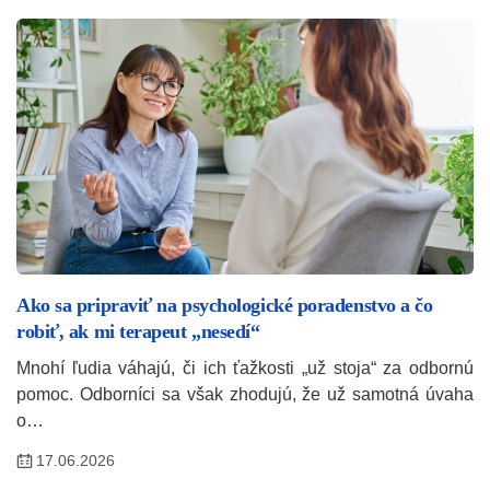
Ako sa pripraviť na psychologické poradenstvo a čo
robiť, ak mi terapeut „nesedí“
Mnohí ľudia váhajú, či ich ťažkosti „už stoja“ za odbornú
pomoc. Odborníci sa však zhodujú, že už samotná úvaha
o…
17.06.2026