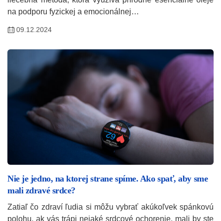
na podporu fyzickej a emocionálnej…
09.12.2024
Nie je jedno, na ktorej strane spíme. Ako spať, aby sme
mali zdravé srdce?
Zatiaľ čo zdraví ľudia si môžu vybrať akúkoľvek spánkovú
polohu, ak vás trápi nejaké srdcové ochorenie, mali by ste