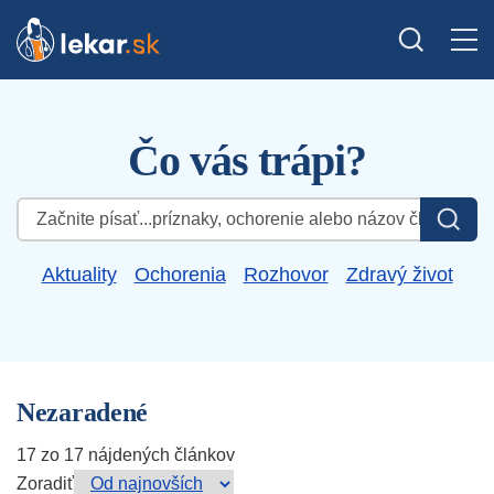
Čo vás trápi?
Hľadať:
Aktuality
Ochorenia
Rozhovor
Zdravý život
Nezaradené
17 zo 17 nájdených článkov
Zoradiť