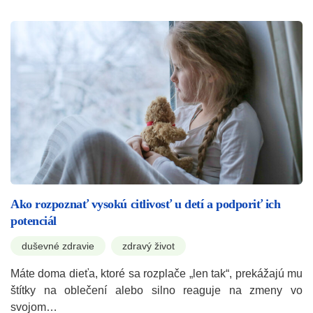
Ako rozpoznať vysokú citlivosť u detí a podporiť ich
potenciál
duševné zdravie
zdravý život
Máte doma dieťa, ktoré sa rozplače „len tak“, prekážajú mu
štítky na oblečení alebo silno reaguje na zmeny vo
svojom…