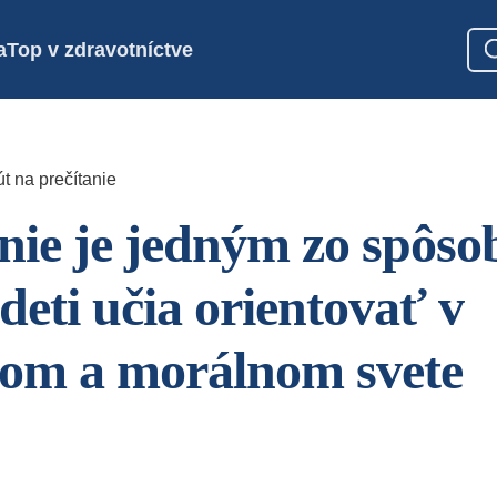
a
Top v zdravotníctve
t na prečítanie
ie je jedným zo spôso
deti učia orientovať v
nom a morálnom svete