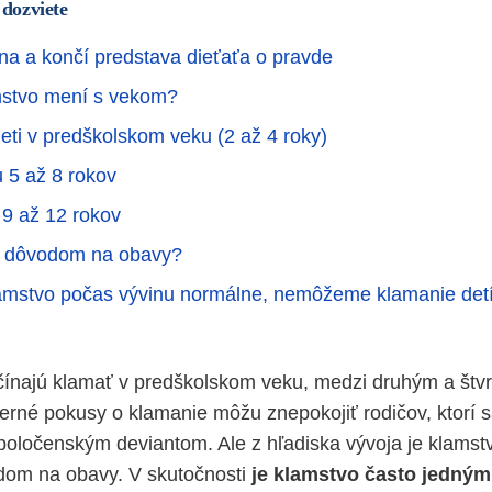
 dozviete
na a končí predstava dieťaťa o pravde
mstvo mení s vekom?
deti v predškolskom veku (2 až 4 roky)
u 5 až 8 rokov
 9 až 12 rokov
o dôvodom na obavy?
lamstvo počas vývinu normálne, nemôžeme klamanie detí 
čínajú klamať v predškolskom veku, medzi druhým a štv
merné pokusy o klamanie môžu znepokojiť rodičov, ktorí 
spoločenským deviantom. Ale z hľadiska vývoja je klamst
dom na obavy. V skutočnosti
je klamstvo často jedným