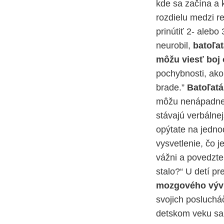
kde sa začína a 
rozdielu medzi r
prinútiť 2- alebo
neurobil,
batoľat
môžu viesť boj
pochybnosti, ako 
brade.”
Batoľatá
môžu nenápadne z
stávajú verbálne
opýtate na jednod
vysvetlenie, čo j
vážni a povedzte:
stalo?“ U detí p
mozgového výv
svojich poslucháč
detskom veku sa