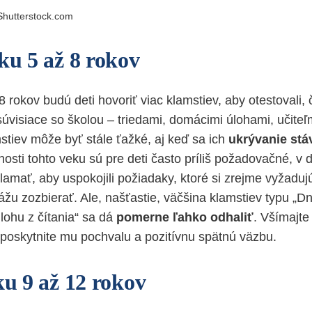
Shutterstock.com
ku 5 až 8 rokov
 rokov budú deti hovoriť viac klamstiev, aby otestovali,
úvisiace so školou – triedami, domácimi úlohami, učiteľm
stiev môže byť stále ťažké, aj keď sa ich
ukrývanie stá
osti tohto veku sú pre deti často príliš požadovačné, v 
lamať, aby uspokojili požiadaky, ktoré si zrejme vyžaduj
ážu zozbierať. Ale, našťastie, väčšina klamstiev typu „D
ohu z čítania“ sa dá
pomerne ľahko odhaliť
. Všímajte 
 poskytnite mu pochvalu a pozitívnu spätnú väzbu.
ku 9 až 12 rokov