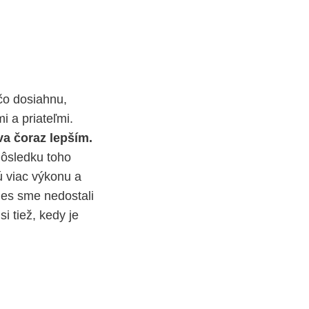
 čo dosiahnu,
i a priateľmi.
va čoraz lepším.
dôsledku toho
ú viac výkonu a
nes sme nedostali
si tiež, kedy je