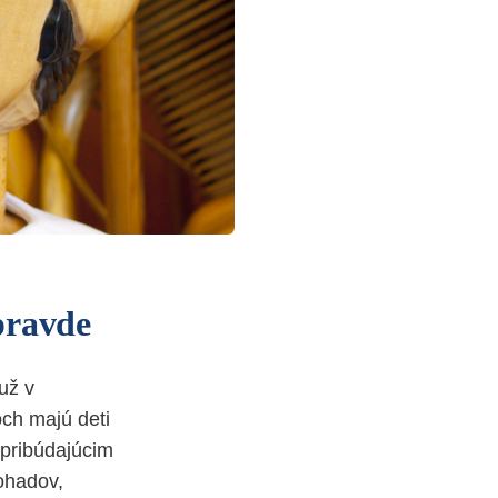
pravde
už v
och majú deti
 pribúdajúcim
ohadov,