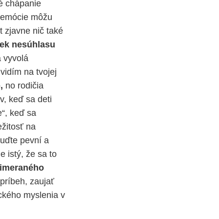
té chápanie
né emócie môžu
t zjavne nič také
vek nesúhlasu
 vyvolá
vidím na tvojej
o,
no rodičia
, keď sa deti
“, keď sa
ežitosť na
 buďte pevní a
e istý, že sa to
rimeraného
 príbeh, zaujať
ického myslenia v