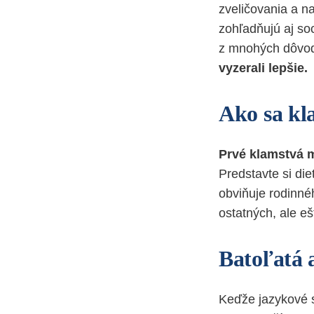
zveličovania a n
zohľadňujú aj so
z mnohých dôvo
vyzerali lepšie.
Ako sa kl
Prvé klamstvá m
Predstavte si die
obviňuje rodinné
ostatných, ale eš
Batoľatá 
Keďže jazykové s