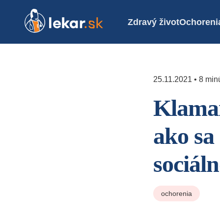
Zdravý život
Ochoreni
25.11.2021 • 8 minú
Klaman
ako sa 
sociál
ochorenia