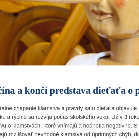
čína a končí predstava dieťaťa o 
lne chápanie klamstva a pravdy sa u dieťaťa objavuje 
u a rýchlo sa rozvíja počas školského veku. Už v 3 rok
vu o klamstvách, ktoré vnímajú a hodnotia negatívne. S
ajú rozlišovať nevhodné klamstvá od úprimných chýb, d