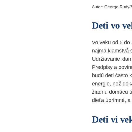
Autor: George Rudy/
Deti vo ve
Vo veku od 5 do 8
najmä klamstvá s
Udržiavanie klam
Predpisy a povinn
budú deti často k
energie, než dok
žiadnu domácu úl
dieťa úprimné, a
Deti vi ve