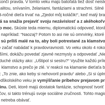
končí pravda. V tomto veku majú batoľatá tiež dosť neis
ealitou, snívaním, želaniami, fantáziami a strachmi. Sil
 3-ročné dieťa trvať na „Zjedol môj koláčik!“, keď malý bra
á sa snažia prejaviť svoju nezávislosť a z akéhokoľ
 o moc.
Skúste teda miernu, diplomatickú odpoveď, ktorá
napríklad: “Naozaj? Potom to asi nie sú omrvinky, ktoré 
 sú príliš malé na to, aby boli potrestané za klamstv
ačať nabádať k pravdovravnosti. Vo veku okolo 4 rokov
jšími, dokážu povedať zjavné nezmysly a odpovedať „Nie
uché otázky ako: „Uštipol si sestru?“ Využite každú príl
e klamstvo a ​​prečo je zlé. V reakcii na klamanie dieťaťa
 „To znie, ako keby si nehovoril pravdu“ alebo „Si si úpln
redškolského veku je
vymýšľanie príbehov prejavom p
inu.
Deti, ktoré majú dostatok fantázie, schopnosť tvoriť
ov, si takto trénujú svoje sociálne zručnosti. Tohto mag
 netreba obávať.