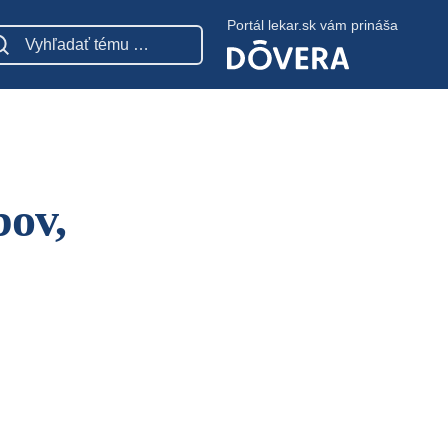
Portál lekar.sk vám prináša
bov,