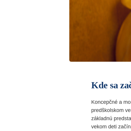
Kde sa za
Koncepčné a morá
predškolskom vek
základnú predsta
vekom deti začín