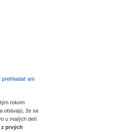
prehliadať ani
rtým rokom
sa obávajú, že sa
vo u malých detí
 z prvých