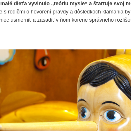
 malé dieťa vyvinulo „teóriu mysle“ a štartuje svoj m
e s rodičmi o hovorení pravdy a dôsledkoch klamania by
niec usmerniť a zasadiť v ňom korene správneho rozlišo