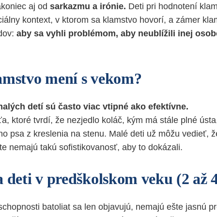
akoniec aj od
sarkazmu a irónie.
Deti pri hodnotení kla
ciálny kontext, v ktorom sa klamstvo hovorí, a zámer kla
dov:
aby sa vyhli problémom, aby neublížili inej osob
amstvo mení s vekom?
alých detí sú často viac vtipné ako efektívne.
ťa, ktoré tvrdí, že nezjedlo koláč, kým má stále plné ústa
ho psa z kreslenia na stenu. Malé deti už môžu vedieť,
te nemajú takú sofistikovanosť, aby to dokázali.
a deti v predškolskom veku (2 až 
chopnosti batoliat sa len objavujú, nemajú ešte jasnú p