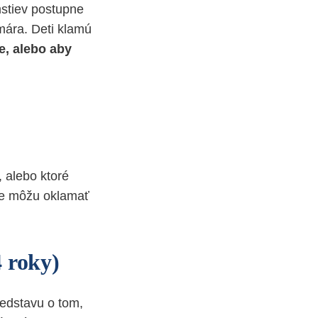
mstiev postupne
mára. Deti klamú
e, alebo aby
, alebo ktoré
 že môžu oklamať
4 roky)
redstavu o tom,