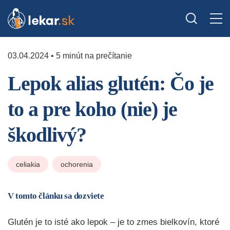
03.04.2024 • 5 minút na prečítanie
Lepok alias glutén: Čo je
to a pre koho (nie) je
škodlivý?
celiakia
ochorenia
V tomto článku sa dozviete
Glutén je to isté ako lepok – je to zmes bielkovín, ktoré