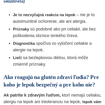
senzitivita)
– nie je to
Je to nezvyčajná reakcia na lepok
autoimunitné ochorenie, ale ani alergia.
sú podobné ako pri celiakii, ale bez
Príznaky
poškodenia sliznice tenkého čreva.
spočíva vo vylúčení celiakie a
Diagnostika
alergie na lepok.
sa bezlepkovou diétou, ktorá môže
Lieči
zmierniť príznaky.
Ako reagujú na glutén zdraví ľudia? Pre
koho je lepok bezpečný a pre koho nie?
Ak patríte k zdravým ľuďom,
ktorí nemajú celiakiu,
alergiu na lepok ani intoleranciu na lepok,
lepok vám