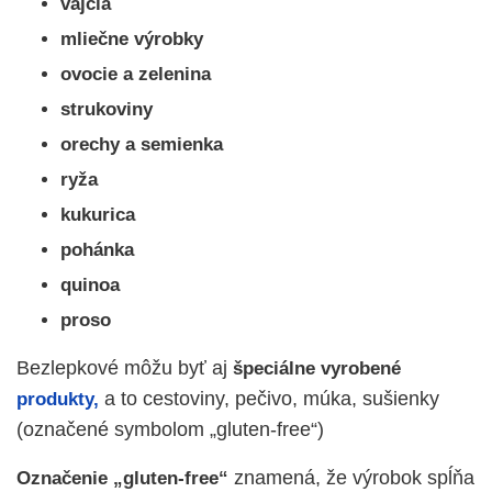
vajcia
mliečne výrobky
ovocie a zelenina
strukoviny
orechy a semienka
ryža
kukurica
pohánka
quinoa
proso
Bezlepkové môžu byť aj
špeciálne vyrobené
a to cestoviny, pečivo, múka, sušienky
produkty,
(označené symbolom „gluten-free“)
znamená, že výrobok spĺňa
Označenie „gluten-free“