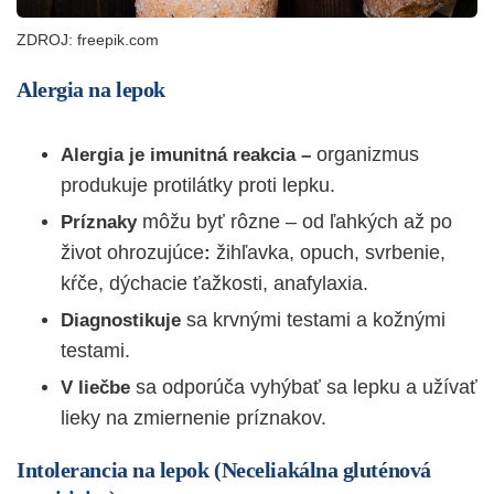
ZDROJ: freepik.com
Alergia na lepok
organizmus
Alergia je
imunitná reakcia –
produkuje protilátky proti lepku.
môžu byť rôzne – od ľahkých až po
Príznaky
život ohrozujúce
žihľavka, opuch, svrbenie,
:
kŕče, dýchacie ťažkosti, anafylaxia.
sa krvnými testami a kožnými
Diagnostikuje
testami.
sa odporúča vyhýbať sa lepku a užívať
V liečbe
lieky na zmiernenie príznakov.
Intolerancia na lepok (Neceliakálna gluténová