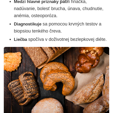
patrí
hnačka,
Medzi hlavné príznaky
nadúvanie, bolesť brucha, únava, chudnutie,
anémia, osteoporóza.
sa pomocou
krvných testov a
Diagnostikuje
biopsiou tenkého čreva.
spočíva v doživotnej bezlepkovej diéte.
Liečba