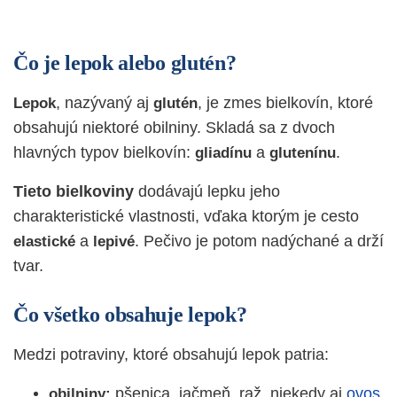
Čo je lepok alebo glutén?
, nazývaný aj
, je zmes bielkovín, ktoré
Lepok
glutén
obsahujú niektoré obilniny. Skladá sa z dvoch
hlavných typov bielkovín:
a
.
gliadínu
glutenínu
Tieto bielkoviny
dodávajú lepku jeho
charakteristické vlastnosti, vďaka ktorým je cesto
a
. Pečivo je potom nadýchané a drží
elastické
lepivé
tvar.
Čo všetko obsahuje lepok?
Medzi potraviny, ktoré obsahujú lepok patria:
pšenica, jačmeň, raž, niekedy aj
ovos
obilniny: