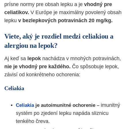
prísne normy pre obsah lepku a je
vhodný pre
celiatikov.
V Európe je maximálny povolený obsah
lepku
v bezlepkových potravinách 20 mg/kg.
Viete, aký je rozdiel medzi celiakiou a
alergiou na lepok?
Aj keď sa
lepok
nachádza v mnohých potravinách,
nie je vhodný pre každého.
Čo spôsobuje lepok,
závisí od konkrétneho ochorenia:
Celiakia
imunitný
Celiakia
je autoimunitné ochorenie –
systém po zjedení lepku napáda sliznicu
tenkého čreva.