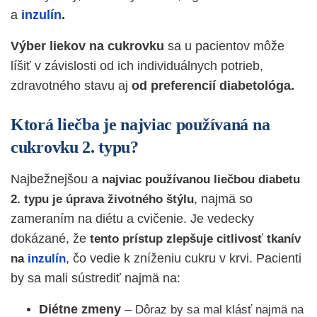
a
inzulín
.
Výber liekov na cukrovku
sa u pacientov môže
líšiť v závislosti od ich individuálnych potrieb,
zdravotného stavu aj
od preferencií diabetológa.
Ktorá liečba je najviac používaná na
cukrovku 2. typu?
Najbežnejšou a
najviac používanou liečbou diabetu
, najmä so
2. typu je úprava životného štýlu
zameraním na diétu a cvičenie. Je vedecky
dokázané, že
tento prístup zlepšuje citlivosť tkanív
, čo vedie k zníženiu cukru v krvi. Pacienti
na
inzulín
by sa mali sústrediť najmä na:
Diétne zmeny
–
Dôraz by sa mal klásť najmä na