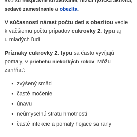
ako sú
nesprávne stravovanie, nízka fyzická aktivita,
a
.
sedavé zamestnanie
obezita
V súčasnosti nárast počtu detí s obezitou
vedie
k väčšiemu počtu prípadov
cukrovky 2. typu
aj
u mladých ľudí.
Príznaky cukrovky 2. typu
sa často vyvíjajú
pomaly,
. Môžu
v priebehu niekoľkých rokov
zahŕňať:
zvýšený smäd
časté močenie
únavu
neúmyselnú stratu hmotnosti
časté infekcie a pomaly hojace sa rany