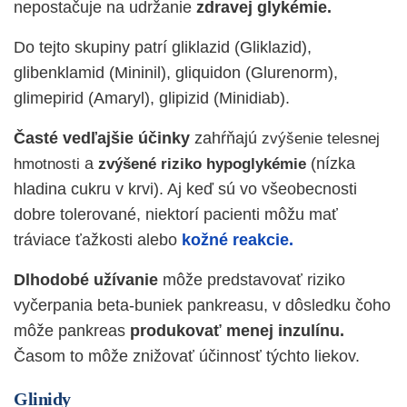
nepostačuje na udržanie
zdravej glykémie.
Do tejto skupiny patrí gliklazid (Gliklazid),
glibenklamid (Mininil), gliquidon (Glurenorm),
glimepirid (Amaryl), glipizid (Minidiab).
Časté vedľajšie účinky
zahŕňajú
zvýšenie telesnej
a
(nízka
hmotnosti
zvýšené riziko hypoglykémie
hladina cukru v krvi). Aj keď sú vo všeobecnosti
dobre tolerované, niektorí pacienti môžu mať
tráviace ťažkosti alebo
kožné reakcie.
Dlhodobé užívanie
môže predstavovať riziko
vyčerpania beta-buniek pankreasu, v dôsledku čoho
môže pankreas
produkovať menej inzulínu.
Časom to môže znižovať účinnosť týchto liekov.
Glinidy