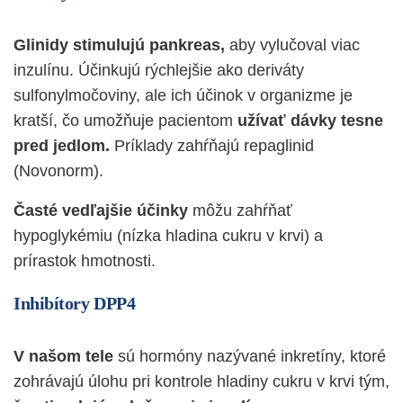
Glinidy stimulujú pankreas,
aby vylučoval viac
inzulínu. Účinkujú rýchlejšie ako deriváty
sulfonylmočoviny, ale ich účinok v organizme je
kratší, čo umožňuje pacientom
užívať dávky tesne
pred jedlom.
Príklady zahŕňajú repaglinid
(Novonorm).
Časté vedľajšie účinky
môžu zahŕňať
hypoglykémiu (nízka hladina cukru v krvi) a
prírastok hmotnosti.
Inhibítory DPP4
V našom tele
sú hormóny nazývané inkretíny, ktoré
zohrávajú úlohu pri kontrole hladiny cukru v krvi tým,