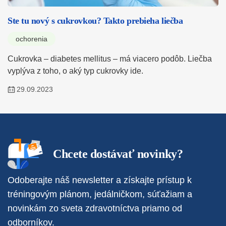
Ste tu nový s cukrovkou? Takto prebieha liečba
ochorenia
Cukrovka – diabetes mellitus – má viacero podôb. Liečba
vyplýva z toho, o aký typ cukrovky ide.
29.09.2023
Chcete dostávať novinky?
Odoberajte náš newsletter a získajte prístup k
tréningovým plánom, jedálničkom, súťažiam a
novinkám zo sveta zdravotníctva priamo od
odborníkov.