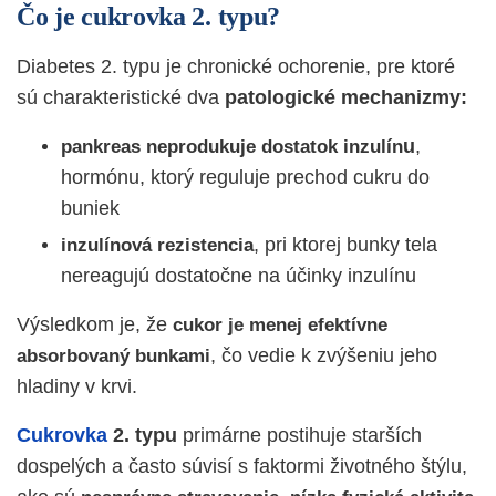
Čo je cukrovka 2. typu?
Diabetes 2. typu je chronické ochorenie, pre ktoré
sú charakteristické dva
patologické mechanizmy:
u
,
pankreas neprodukuje dostatok inzulín
hormónu, ktorý reguluje prechod cukru do
buniek
, pri ktorej bunky tela
inzulínová rezistencia
nereagujú dostatočne na účinky inzulínu
Výsledkom je, že
cukor je menej efektívne
, čo vedie k zvýšeniu jeho
absorbovaný bunkami
hladiny v krvi.
Cukrovka
2. typu
primárne postihuje starších
dospelých a často súvisí s faktormi životného štýlu,