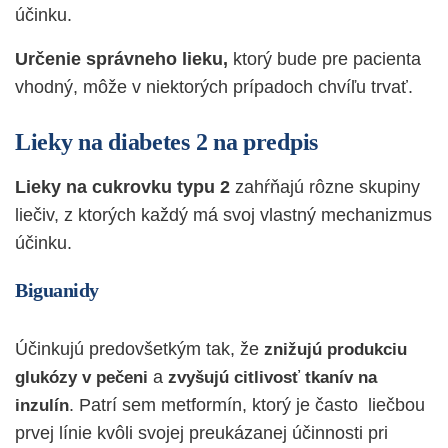
účinku.
Určenie správneho lieku,
ktorý bude pre pacienta
vhodný, môže v niektorých prípadoch chvíľu trvať.
Lieky na diabetes 2 na predpis
Lieky na cukrovku typu 2
zahŕňajú rôzne skupiny
liečiv, z ktorých každý má svoj vlastný mechanizmus
účinku.
Biguanidy
Účinkujú predovšetkým tak, že
znižujú produkciu
a
glukózy v pečeni
zvyšujú citlivosť tkanív na
. Patrí sem metformín, ktorý je často liečbou
inzulín
prvej línie kvôli svojej preukázanej účinnosti pri