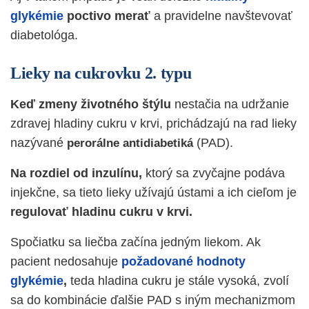
glykémie
poctivo merať
a pravidelne navštevovať
diabetológa.
Lieky na cukrovku 2. typu
Keď zmeny životného štýlu
nestačia na udržanie
zdravej hladiny cukru v krvi, prichádzajú na rad lieky
nazývané
(PAD).
perorálne antidiabetiká
Na rozdiel od inzulínu,
ktorý sa zvyčajne podáva
injekčne, sa tieto lieky užívajú ústami a ich cieľom je
regulovať hladinu cukru v krvi.
Spočiatku sa liečba začína jedným liekom. Ak
pacient nedosahuje
požadované hodnoty
glykémie
,
teda hladina cukru je stále vysoká, zvolí
sa do kombinácie ďalšie PAD s iným mechanizmom