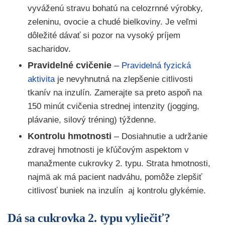
vyváženú stravu bohatú na celozrnné výrobky,
zeleninu, ovocie a chudé bielkoviny. Je veľmi
dôležité dávať si pozor na vysoký príjem
sacharidov.
Pravidelné cvičenie
–
Pravidelná fyzická
aktivita
je nevyhnutná na zlepšenie citlivosti
tkanív na inzulín. Zamerajte sa preto aspoň na
150 minút cvičenia strednej intenzity (jogging,
plávanie, silový tréning) týždenne.
Kontrolu hmotnosti
–
Dosiahnutie a udržanie
zdravej hmotnosti je kľúčovým aspektom v
manažmente cukrovky 2. typu. Strata hmotnosti,
najmä ak má pacient nadváhu, pomôže zlepšiť
citlivosť buniek na inzulín aj kontrolu glykémie.
Dá sa cukrovka 2. typu vyliečiť?