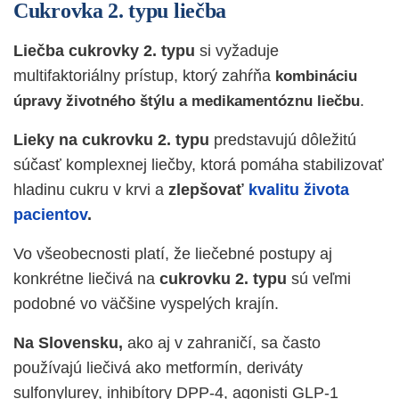
Cukrovka 2. typu liečba
Liečba cukrovky 2. typu
si vyžaduje
multifaktoriálny prístup, ktorý zahŕňa
kombináciu
.
úpravy životného štýlu a medikamentóznu liečbu
Lieky na cukrovku 2. typu
predstavujú dôležitú
súčasť komplexnej liečby, ktorá pomáha stabilizovať
hladinu cukru v krvi a
zlepšovať
kvalitu života
pacientov
.
Vo všeobecnosti platí, že liečebné postupy aj
konkrétne liečivá na
cukrovku 2. typu
sú veľmi
podobné vo väčšine vyspelých krajín.
Na Slovensku,
ako aj v zahraničí, sa často
používajú liečivá ako metformín, deriváty
sulfonylurey, inhibítory DPP-4, agonisti GLP-1