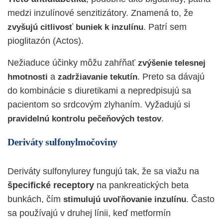
medzi inzulínové senzitizátory. Znamená to, že
.
Patrí sem
zvyšujú citlivosť buniek k inzulínu
pioglitazón (Actos).
Nežiaduce účinky môžu zahŕňať
zvýšenie telesnej
a
. Preto sa dávajú
hmotnosti
zadržiavanie tekutín
do kombinácie s diuretikami a nepredpisujú sa
pacientom so srdcovým zlyhaním. Vyžadujú si
.
pravidelnú kontrolu pečeňových testov
Deriváty sulfonylmočoviny
Deriváty sulfonylurey fungujú tak, že sa viažu na
špecifické receptory
na pankreatických beta
bunkách, čím
. Často
stimulujú uvoľňovanie inzulínu
sa používajú v druhej línii, keď metformín