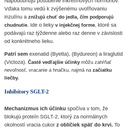
Napodobňujú pôsobenie inkretínových hormónov.
Vďaka tomu vedú k zvýšenému uvoľňovaniu
inzulínu a
znižujú chuť do jedla, čím podporujú
. Ide o lieky
, ktoré sa
chudnutie
v injekčnej forme
podávajú raz týždenne alebo raz denne v závislosti
od konkrétneho lieku.
Patrí sem
exenatid (Byetta), (Bydureon) a liraglutid
(Victoza).
Časté vedľajšie účinky
môžu zahŕňať
nevoľnosť, vracanie a hnačku, najmä na
začiatku
liečby.
Inhibítory SGLT-2
Mechanizmus ich účinku
spočíva v tom, že
blokujú proteín SGLT-2, ktorý za normálnych
okolností vracia cukor
z obličiek späť do krvi.
To