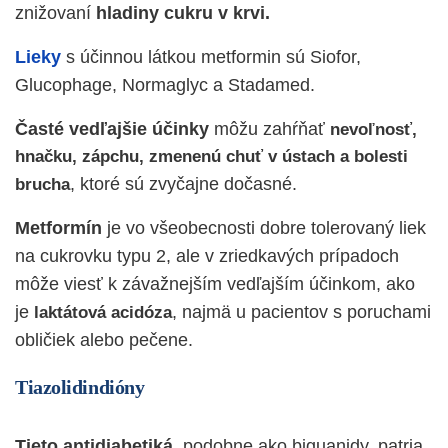
znižovaní
hladiny cukru v krvi.
Lieky
s účinnou látkou metformin sú Siofor,
Glucophage, Normaglyc a Stadamed.
Časté vedľajšie účinky
môžu zahŕňať
nevoľnosť,
hnačku, zápchu, zmenenú chuť v ústach a bolesti
, ktoré sú zvyčajne dočasné.
brucha
Metformín
je vo všeobecnosti dobre tolerovaný liek
na cukrovku typu 2, ale v zriedkavých prípadoch
môže viesť k závažnejším vedľajším účinkom, ako
je
, najmä u pacientov s poruchami
laktátová acidóza
obličiek alebo pečene.
Tiazolidindióny
Tieto antidiabetiká
, podobne ako biguanidy, patria