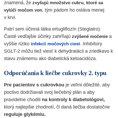
znamená, že
zvyšujú množstvo cukru, ktoré sa
, tým pádom ho ostáva menej
vylúči močom von
v krvi.
Patrí sem účinná látka ertugliflozín (Steglatro).
Časté vedľajšie účinky zahŕňajú
a
zvýšené močenie
vyššie riziko
. Inhibítory
i
nfekcií močových ciest
SGLT-2 môžu tiež viesť k dehydratácii a zriedkavo k
stavu známemu ako diabetická ketoacidóza.
Odporúčania k liečbe cukrovky 2. typu
Pre pacientov s cukrovkou
je veľmi dôležité, aby
poctivo dodržiavali svoj liečebný plán a aby
pravidelne chodili
na kontroly k diabetológovi,
ktorý najlepšie zhodnotí, či daná liečba dostatočne
reguluje glykémiu.