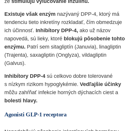
že
stimulujú vylučovanie inzulínu.
Existuje však enzým
nazývaný DPP-4, ktorý má
tendenciu tieto inkretíny rozkladať, čím obmedzuje
ich účinnosť.
Inhibítory DPP-4,
ako už názov
napovedá, sú lieky, ktoré
blokujú pôsobenie tohto
enzýmu.
Patrí sem sitagliptín (Januvia), linagliptin
(Trajenta), saxagliptin (Onglyza), vildagliptin
(Galvus).
Inhibítory DPP-4
sú celkovo dobre tolerované
s nízkym rizikom hypoglykémie.
Vedľajšie účinky
môžu zahŕňať infekcie horných dýchacích ciest a
bolesti hlavy.
Agonisti GLP-1 receptora