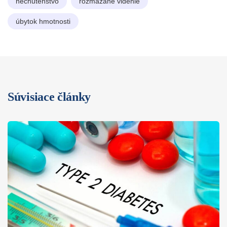
nechutenstvo
rozmazané videnie
úbytok hmotnosti
Súvisiace články