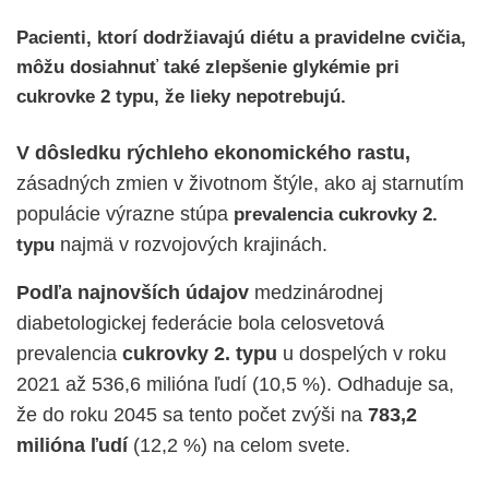
Pacienti, ktorí dodržiavajú diétu a pravidelne cvičia,
môžu dosiahnuť také zlepšenie glykémie pri
cukrovke 2 typu, že lieky nepotrebujú.
V dôsledku rýchleho ekonomického rastu,
zásadných zmien v životnom štýle, ako aj starnutím
populácie výrazne stúpa
prevalencia cukrovky 2.
najmä v rozvojových krajinách.
typu
Podľa najnovších údajov
medzinárodnej
diabetologickej federácie bola celosvetová
prevalencia
cukrovky 2. typu
u dospelých v roku
2021 až 536,6 milióna ľudí (10,5 %). Odhaduje sa,
že do roku 2045 sa tento počet zvýši na
783,2
milióna ľudí
(12,2 %) na celom svete.