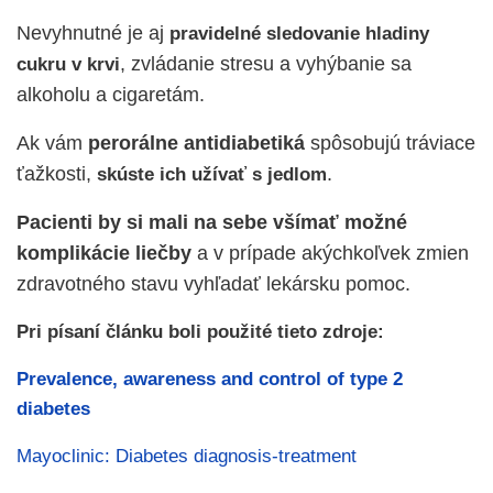
Nevyhnutné je aj
pravidelné sledovanie hladiny
, zvládanie stresu a vyhýbanie sa
cukru v krvi
alkoholu a cigaretám.
Ak vám
perorálne antidiabetiká
spôsobujú tráviace
ťažkosti,
.
skúste ich užívať s jedlom
Pacienti by si mali na sebe všímať možné
komplikácie liečby
a v prípade akýchkoľvek zmien
zdravotného stavu vyhľadať lekársku pomoc.
Pri písaní článku boli použité tieto zdroje:
Prevalence, awareness and control of type 2
diabetes
Mayoclinic: Diabetes diagnosis-treatment