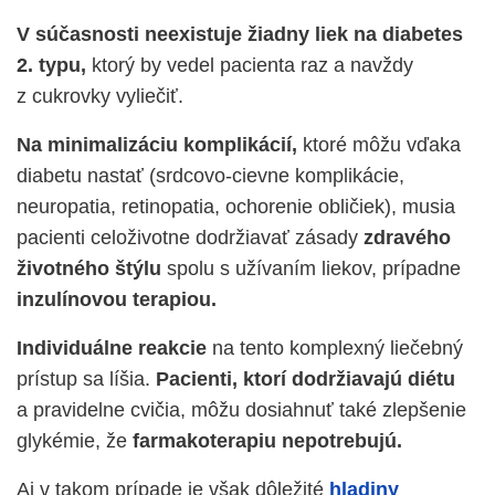
V súčasnosti neexistuje žiadny liek na diabetes
2. typu,
ktorý by vedel pacienta raz a navždy
z cukrovky vyliečiť.
Na minimalizáciu komplikácií,
ktoré môžu vďaka
diabetu nastať (srdcovo-cievne komplikácie,
neuropatia, retinopatia, ochorenie obličiek), musia
pacienti celoživotne dodržiavať zásady
zdravého
životného štýlu
spolu s užívaním liekov, prípadne
inzulínovou terapiou.
Individuálne reakcie
na tento komplexný liečebný
prístup sa líšia.
Pacienti, ktorí dodržiavajú diétu
a pravidelne cvičia, môžu dosiahnuť také zlepšenie
glykémie, že
farmakoterapiu nepotrebujú.
Aj v takom prípade je však dôležité
hladiny