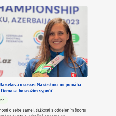
arteková o strese: Na strelnici mi pomáha
. Doma sa ho snažím vypnúť
vor
osti o sebe samej, ťažkosti s oddelením športu