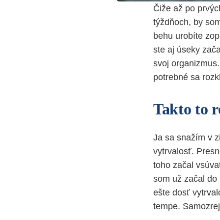
Čiže až po prvýc
týždňoch, by som
behu urobíte zopá
ste aj úseky zača
svoj organizmus
potrebné sa rozkl
Takto to 
Ja sa snažím v z
vytrvalosť. Pres
toho začal vsúva
som už začal do t
ešte dosť vytrval
tempe. Samozrejm