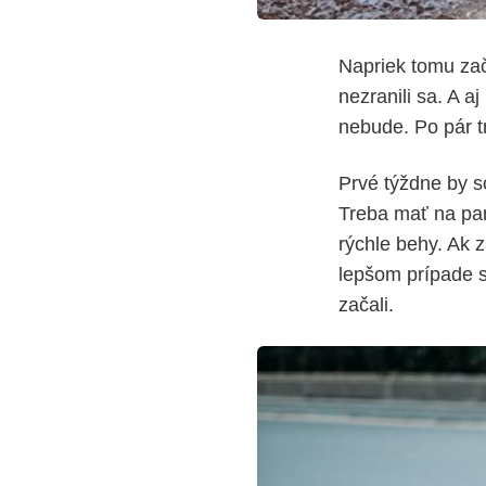
Napriek tomu zač
nezranili sa. A a
nebude. Po pár t
Prvé týždne by s
Treba mať na pamä
rýchle behy. Ak z
lepšom prípade sv
začali.