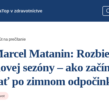
a
Top v zdravotníctve
t na prečítanie
arcel Matanin: Rozbi
novej sezóny – ako zač
ať po zimnom odpočin
ivot