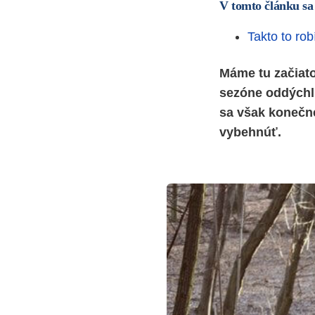
V tomto článku sa
Takto to rob
Máme tu začiato
sezóne oddýchli
sa však konečne
vybehnúť.