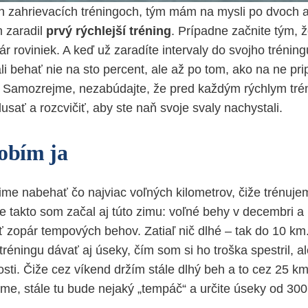
h zahrievacích tréningoch, tým mám na mysli po dvoch a
 zaradil
prvý rýchlejší tréning
. Prípadne začnite tým, 
r roviniek. A keď už zaradíte intervaly do svojho tréning
li behať nie na sto percent, ale až po tom, ako na ne pri
. Samozrejme, nezabúdajte, že pred každým rýchlym tré
usať a rozcvičiť, aby ste naň svoje svaly nachystali.
robím ja
ime nabehať čo najviac voľných kilometrov, čiže trénuje
ne takto som začal aj túto zimu: voľné behy v decembri 
ť zopár tempových behov. Zatiaľ nič dlhé – tak do 10 k
réningu dávať aj úseky, čím som si ho troška spestril, al
osti. Čiže cez víkend držím stále dlhý beh a to cez 25 k
e, stále tu bude nejaký „tempáč“ a určite úseky od 30