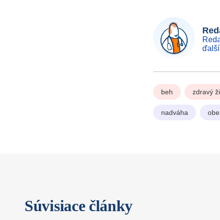
Reda
Reda
ďalš
beh
zdravý ž
nadváha
obe
Súvisiace články