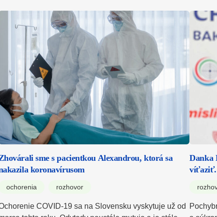
Zhovárali sme s pacientkou Alexandrou, ktorá sa
Danka B
nakazila koronavírusom
víťaziť
ochorenia
rozhovor
rozho
Ochorenie COVID-19 sa na Slovensku vyskytuje už od
Pochybn