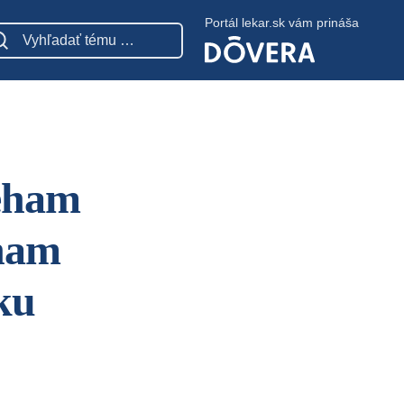
Portál lekar.sk vám prináša
eham
ínam
ku