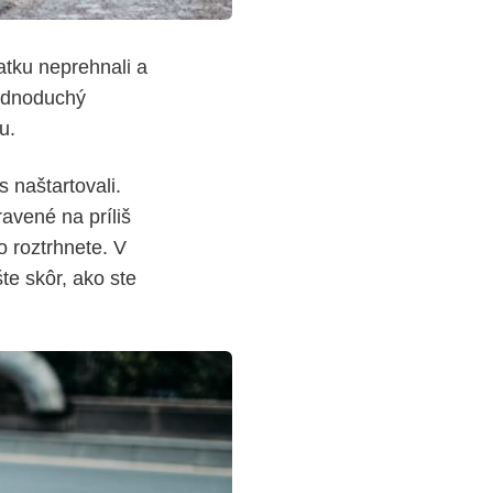
atku neprehnali a
 jednoduchý
u.
 naštartovali.
ravené na príliš
o roztrhnete. V
te skôr, ako ste