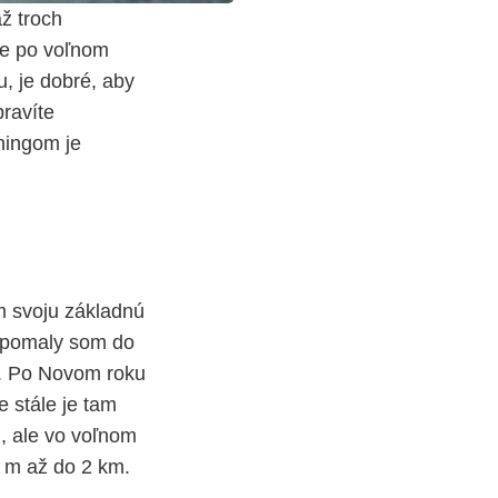
ž troch
že po voľnom
u, je dobré, aby
pravíte
ningom je
m svoju základnú
a pomaly som do
m. Po Novom roku
e stále je tam
m, ale vo voľnom
0 m až do 2 km.