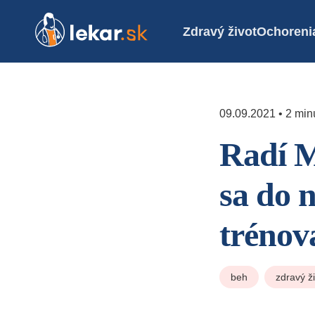
Zdravý život
Ochoreni
09.09.2021 • 2 minú
Radí M
sa do 
trénov
beh
zdravý ž