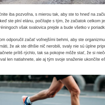
nite iba pozvoľna, s mierou tak, aby ste to hneď na zači
j keď ste plní elánu, počítajte s tým, že začiatok celkom
réningoch však svalovica prejde a bude všetko v poriadk
om odporučil začať voľnejšími behmi, aby ste organizmus
ti, že ak ste dlhšie nič nerobili, svaly nie sú úplne prip
ačnete príliš rýchlo, tak sa pokojne môže stať, že si nieč
al len natiahnete, ale aj tým svoje snaženie ukončíte eš