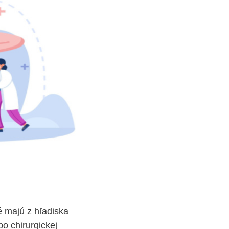
é majú z hľadiska
po chirurgickej