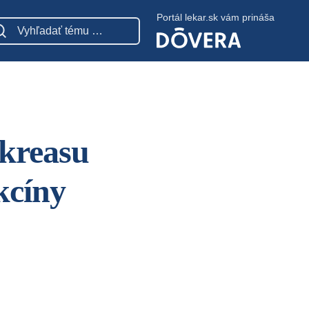
Portál lekar.sk vám prináša
nkreasu
kcíny