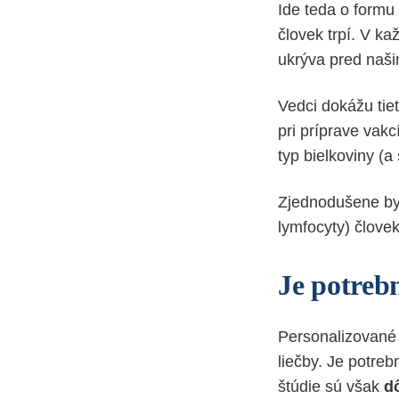
Ide teda o formu
človek trpí. V k
ukrýva pred naši
Vedci dokážu tiet
pri príprave vak
typ bielkoviny (
Zjednodušene by 
lymfocyty) člove
Je potreb
Personalizované
liečby. Je potreb
štúdie sú však
d