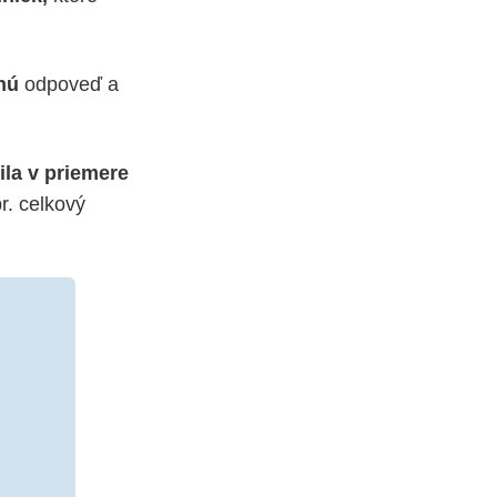
nú
odpoveď a
ila v priemere
r. celkový