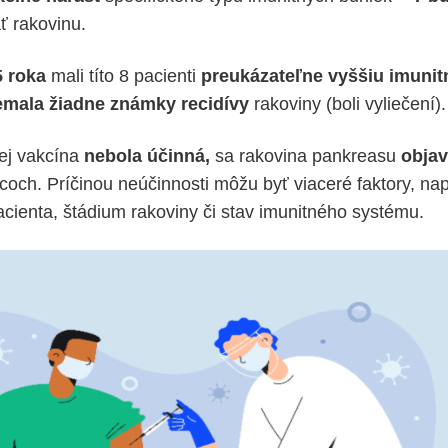
ť rakovinu.
5 roka
mali títo 8 pacienti
preukázateľne vyššiu imunit
emala žiadne známky recidívy
rakoviny (boli vyliečení).
rej vakcína
nebola účinná,
sa rakovina pankreasu
objav
och. Príčinou neúčinnosti môžu byť viaceré faktory, nap
acienta, štádium rakoviny či stav imunitného systému.