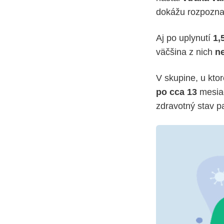
dokážu rozpozna
Aj po uplynutí
1,
väčšina z nich
n
V skupine, u kto
po cca 13
mesiac
zdravotný stav p