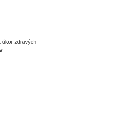
a úkor zdravých
v
.