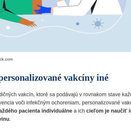
ock.com
personalizované vakcíny iné
adičných vakcín, ktoré sa podávajú v rovnakom stave ka
evencia voči infekčným ochoreniam, personalizované vak
aždého pacienta individuálne
a ich
cieľom je naučiť 
vinu
.