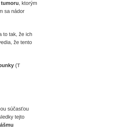
 tumoru
, ktorým
ým sa nádor
to tak, že ich
edia, že tento
 bunky
(T
nou súčasťou
sledky tejto
nášmu