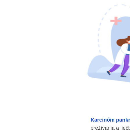
Karcinóm
pank
prežívania a lie