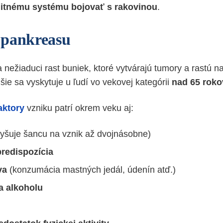
itnému systému bojovať s rakovinou
.
 pankreasu
 nežiaduci rast buniek, ktoré vytvárajú tumory a rastú n
šie sa vyskytuje u ľudí vo vekovej kategórii
nad 65 roko
aktory
vzniku patrí okrem veku aj:
vyšuje šancu na vznik až dvojnásobne)
predispozícia
va
(konzumácia mastných jedál, údenín atď.)
 alkoholu