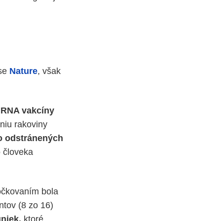
ise
Nature
, však
mRNA vakcíny
eniu rakoviny
 odstránených
o človeka
očkovaním bola
tov (8 zo 16)
niek,
ktoré