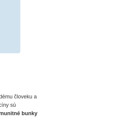
ždému človeku a
cíny sú
imunitné bunky