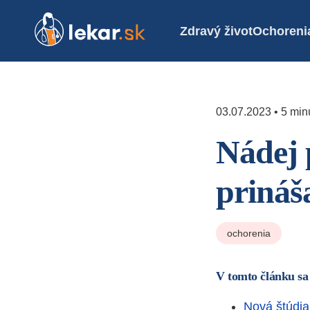
Zdravý život
Ochoreni
03.07.2023 • 5 minú
Nádej 
prináš
ochorenia
V tomto článku sa
Nová štúdia