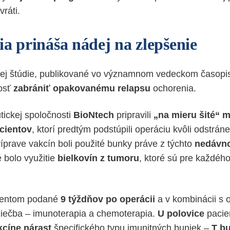
vráti.
ia prináša nádej na zlepšenie
ej štúdie, publikované vo významnom vedeckom časop
osť
zabrániť opakovanému relapsu
ochorenia.
tickej spoločnosti
BioNtech
pripravili
„na mieru šité“ 
cientov
, ktorí predtým podstúpili operáciu kvôli odstrán
ríprave vakcín boli použité bunky práve z týchto
nedávno
 bolo využitie
bielkovín z tumoru
, ktoré sú pre každéh
cientom podané
9 týždňov po
operácii
a v kombinácii s 
a liečba – imunoterapia a chemoterapia.
U polovice
pacien
cíne nárast
špecifického typu imunitných buniek –
T bu