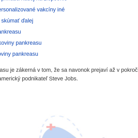
rsonalizované vakcíny iné
 skúmať ďalej
ankreasu
koviny pankreasu
oviny pankreasu
su je zákerná v tom, že sa navonok prejaví až v pokroči
americký podnikateľ Steve Jobs.