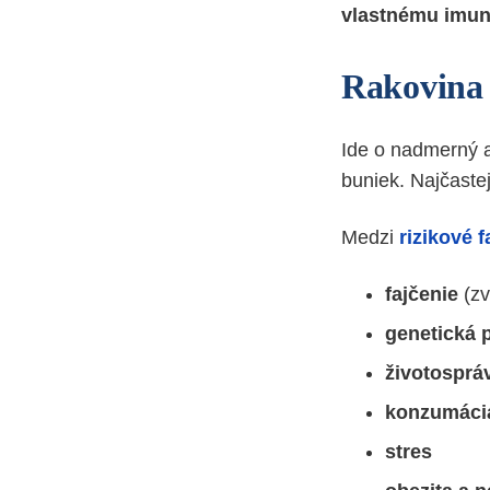
vlastnému imun
Rakovina
Ide o nadmerný a
buniek. Najčastej
Medzi
rizikové f
fajčenie
(z
genetická 
životosprá
konzumácia
stres