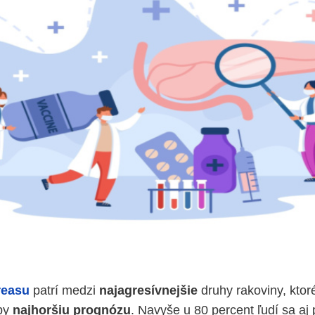
reasu
patrí medzi
najagresívnejšie
druhy rakoviny, ktor
čby
najhoršiu prognózu
. Navyše u 80 percent ľudí sa aj 