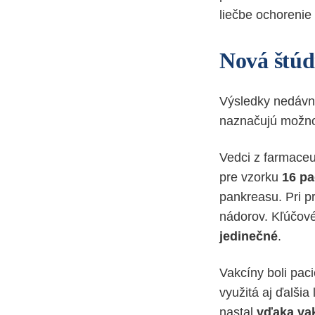
liečbe ochorenie 
Nová štúd
Výsledky nedávn
naznačujú možn
Vedci z farmaceu
pre vzorku
16 pa
pankreasu. Pri p
nádorov. Kľúčové
jedinečné
.
Vakcíny boli pa
využitá aj ďalši
nastal
vďaka vak