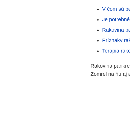
V čom sú pe
Je potrebné
Rakovina p
Príznaky ra
Terapia rak
Rakovina pankrea
Zomrel na ňu aj 