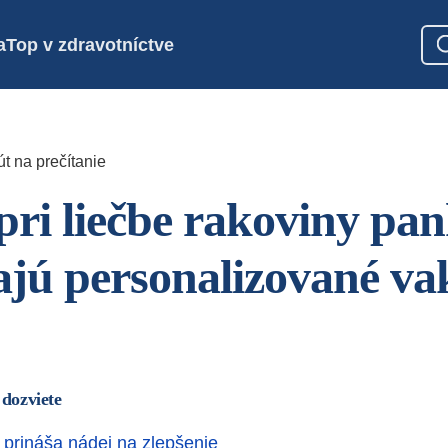
a
Top v zdravotníctve
t na prečítanie
pri liečbe rakoviny pa
ajú personalizované va
 dozviete
 prináša nádej na zlepšenie