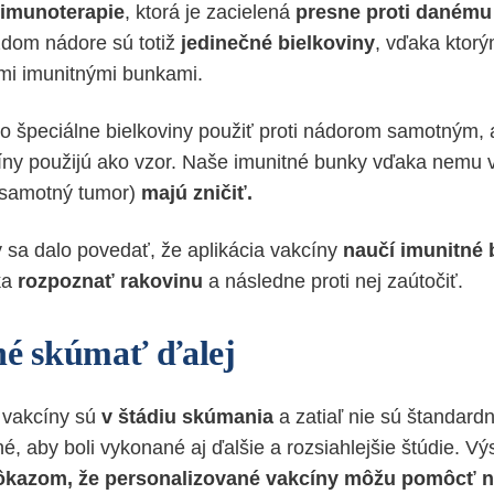
imunoterapie
, ktorá je zacielená
presne proti danému
aždom nádore sú totiž
jedinečné bielkoviny
, vďaka ktor
mi imunitnými bunkami.
o špeciálne bielkoviny použiť proti nádorom samotným, a 
cíny použijú ako vzor. Naše imunitné bunky vďaka nemu v
a samotný tumor)
majú zničiť.
sa dalo povedať, že aplikácia vakcíny
naučí imunitné
ka
rozpoznať rakovinu
a následne proti nej zaútočiť.
né skúmať ďalej
 vakcíny sú
v štádiu skúmania
a zatiaľ nie sú štandard
né, aby boli vykonané aj ďalšie a rozsiahlejšie štúdie. Vý
ôkazom, že personalizované vakcíny môžu pomôcť 