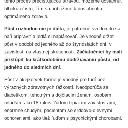
tento proces prečisťujúcou stravou, môžeme dosiahnuť
hlbokú očistu, čím sa priblížime k dosiahnutiu
optimálneho zdravia.
Pôst rozhodne nie je diéta
, je potrebné svedomito sa
naň pripraviť a jedlá si naplánovať. Je vhodné držať
pôst v období od jedného až do štyridsiatich dní, v
závislosti na vlastnej skúsenosti.
Začiatočníci by mali
pristúpiť ku krátkodobému dodržiavaniu pôstu, od
jedného do siedmich dní
.
Pôst v akejkoľvek forme je vhodný pre ľudí bez
výrazných zdravotných ťažkostí. Neodporúča sa
diabetikom, tehotným a dojčiacim ženám, osobám
mladším ako 18 rokov, ľuďom trpiacim závislosťami,
enormne chudým, pacientom so srdcovo-cievnymi
ochoreniami, ako tiež ľuďom s psychickými chorobami.