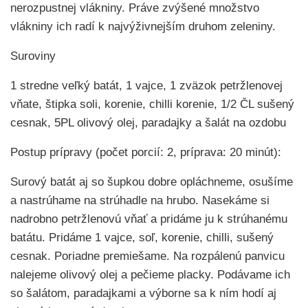
nerozpustnej vlákniny. Práve zvýšené množstvo
vlákniny ich radí k najvýživnejším druhom zeleniny.
Suroviny
1 stredne veľký batát, 1 vajce, 1 zväzok petržlenovej
vňate, štipka soli, korenie, chilli korenie, 1/2 ČL sušený
cesnak, 5PL olivový olej, paradajky a šalát na ozdobu
Postup prípravy (počet porcií: 2, príprava: 20 minút):
Surový batát aj so šupkou dobre opláchneme, osušíme
a nastrúhame na strúhadle na hrubo. Nasekáme si
nadrobno petržlenovú vňať a pridáme ju k strúhanému
batátu. Pridáme 1 vajce, soľ, korenie, chilli, sušený
cesnak. Poriadne premiešame. Na rozpálenú panvicu
nalejeme olivový olej a pečieme placky. Podávame ich
so šalátom, paradajkami a výborne sa k ním hodí aj