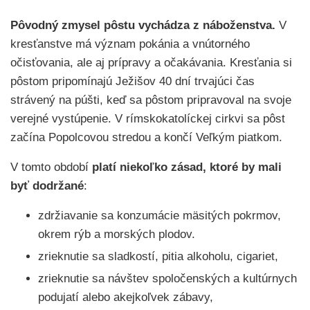
Pôvodný zmysel pôstu vychádza z náboženstva.
V
kresťanstve má význam pokánia a vnútorného
očisťovania, ale aj prípravy a očakávania. Kresťania si
pôstom pripomínajú Ježišov 40 dní trvajúci čas
strávený na púšti, keď sa pôstom pripravoval na svoje
verejné vystúpenie. V rímskokatolíckej cirkvi sa pôst
začína Popolcovou stredou a končí Veľkým piatkom.
V tomto období
platí niekoľko zásad, ktoré by mali
byť dodržané
:
zdržiavanie sa konzumácie mäsitých pokrmov,
okrem rýb a morských plodov.
zrieknutie sa sladkostí, pitia alkoholu, cigariet,
zrieknutie sa návštev spoločenských a kultúrnych
podujatí alebo akejkoľvek zábavy,