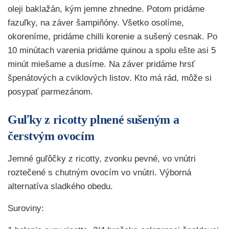
oleji baklažán, kým jemne zhnedne. Potom pridáme
fazuľky, na záver šampiňóny. Všetko osolíme,
okoreníme, pridáme chilli korenie a sušený cesnak. Po
10 minútach varenia pridáme quinou a spolu ešte asi 5
minút miešame a dusíme. Na záver pridáme hrsť
špenátových a cviklových listov. Kto má rád, môže si
posypať parmezánom.
Guľky z ricotty plnené sušeným a
čerstvým ovocím
Jemné guľôčky z ricotty, zvonku pevné, vo vnútri
roztečené s chutným ovocím vo vnútri. Výborná
alternatíva sladkého obedu.
Suroviny: