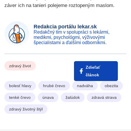
záver ich na tanieri polejeme roztopeným maslom.
Redakcia portálu lekar.sk
Redakčný tím v spolupráci s lekármi,
medikmi, psychológmi, výživovými
špecialistami a ďalšími odborníkmi.
zdravý život
Zdieľať
článok
bolesť hlavy
hrubé črevo
nadváha
obezita
tenké črevo
únava
žalúdok
zdravá strava
zdravý životný štýl