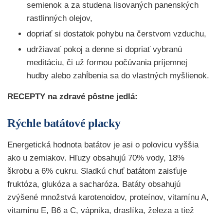
semienok a za studena lisovaných panenských
rastlinných olejov,
dopriať si dostatok pohybu na čerstvom vzduchu,
udržiavať pokoj a denne si dopriať vybranú
meditáciu, či už formou počúvania príjemnej
hudby alebo zahĺbenia sa do vlastných myšlienok.
RECEPTY na zdravé pôstne jedlá:
Rýchle batátové placky
Energetická hodnota batátov je asi o polovicu vyššia
ako u zemiakov. Hľuzy obsahujú 70% vody, 18%
škrobu a 6% cukru. Sladkú chuť batátom zaisťuje
fruktóza, glukóza a sacharóza. Batáty obsahujú
zvýšené množstvá karotenoidov, proteínov, vitamínu A,
vitamínu E, B6 a C, vápnika, draslíka, železa a tiež