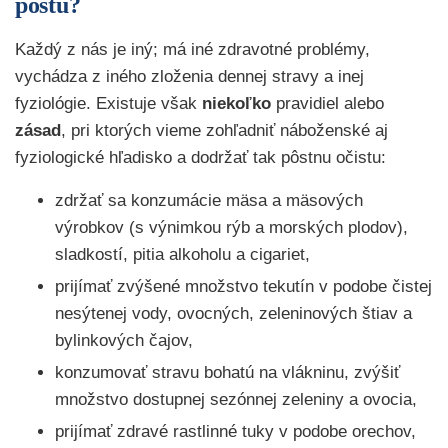
pôstu?
Každý z nás je iný; má iné zdravotné problémy,
vychádza z iného zloženia dennej stravy a inej
fyziológie. Existuje však
niekoľko
pravidiel alebo
zásad
, pri ktorých vieme zohľadniť náboženské aj
fyziologické hľadisko a dodržať tak pôstnu očistu:
zdržať sa konzumácie mäsa a mäsových
výrobkov (s výnimkou rýb a morských plodov),
sladkostí, pitia alkoholu a cigariet,
prijímať zvýšené množstvo tekutín v podobe čistej
nesýtenej vody, ovocných, zeleninových štiav a
bylinkových čajov,
konzumovať stravu bohatú na vlákninu, zvýšiť
množstvo dostupnej sezónnej zeleniny a ovocia,
prijímať zdravé rastlinné tuky v podobe orechov,