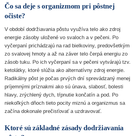
Čo sa deje s organizmom pri pôstnej
očiste?
V období dodržiavania pôstu využíva telo ako zdroj
energie zásoby uložené vo svaloch a v pečeni. Po
vyčerpaní prichádzajú na rad bielkoviny, predovšetkým
zo svalovej hmoty a až na záver telo čerpá energiu zo
zásob tuku. Po ich vyčerpaní sa v pečeni vytvárajú tzv.
ketolátky, ktoré slúžia ako alternatívny zdroj energie.
Radikálny pôst je počas prvých dní sprevádzaný menej
príjemnými príznakmi ako sú únava, slabosť, bolesti
hlavy, zrýchlený dych, tŕpnutie končatín a pod. Po
niekoľkých dňoch tieto pocity miznú a organizmus sa
začína dokonale prečisťovať a uzdravovať.
Ktoré sú základné zásady dodržiavania