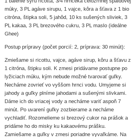
1 balenie syru ricotta, 3/4 hrnčeka celozrnnej špaldovej
múky, 3 PL agáve sirupu, 1 vajce, kôra a šťava z 1 bio
citróna, štipka soli, 5 jahôd, 10 ks sušených sliviek, 3
PL kakaa, 3 PL brezového cukru, 3 PL maslo (ideálne
Ghee)
Postup prípravy (počet porcií: 2, príprava: 30 minút):
Zmiešame si ricottu, vajce, agáve sirup, kôru a šťavu z
1 citróna, štipku soli. K zmesi pridávame postupne po
lyžiciach múku, kým nebude možné tvarovať guľky.
Necháme zovrieť vo vyššom hrnci vodu. Umyjeme si
jahody a guľky plníme jahodami a sušenými slivkami.
Dáme ich do vriacej vody a necháme variť aspoň 7
minút. Po uvarení guľky zozbierame a necháme
vychladiť. Rozomelieme si brezový cukor na prášok a
pridáme ho do misky ku kakaovému prášku.
Zamiešame a guľky v zmesi poriadne vyvaľkáme. Na