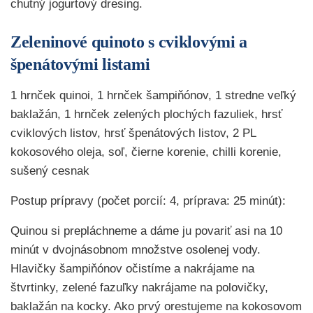
chutný jogurtový dresing.
Zeleninové quinoto s cviklovými a
špenátovými listami
1 hrnček quinoi, 1 hrnček šampiňónov, 1 stredne veľký
baklažán, 1 hrnček zelených plochých fazuliek, hrsť
cviklových listov, hrsť špenátových listov, 2 PL
kokosového oleja, soľ, čierne korenie, chilli korenie,
sušený cesnak
Postup prípravy (počet porcií: 4, príprava: 25 minút):
Quinou si prepláchneme a dáme ju povariť asi na 10
minút v dvojnásobnom množstve osolenej vody.
Hlavičky šampiňónov očistíme a nakrájame na
štvrtinky, zelené fazuľky nakrájame na polovičky,
baklažán na kocky. Ako prvý orestujeme na kokosovom