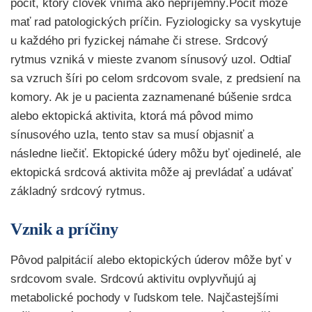
pocit, ktorý človek vníma ako nepríjemný.Pocit môže
mať rad patologických príčin. Fyziologicky sa vyskytuje
u každého pri fyzickej námahe či strese. Srdcový
rytmus vzniká v mieste zvanom sínusový uzol. Odtiaľ
sa vzruch šíri po celom srdcovom svale, z predsiení na
komory. Ak je u pacienta zaznamenané búšenie srdca
alebo ektopická aktivita, ktorá má pôvod mimo
sínusového uzla, tento stav sa musí objasniť a
následne liečiť. Ektopické údery môžu byť ojedinelé, ale
ektopická srdcová aktivita môže aj prevládať a udávať
základný srdcový rytmus.
Vznik a príčiny
Pôvod palpitácií alebo ektopických úderov môže byť v
srdcovom svale. Srdcovú aktivitu ovplyvňujú aj
metabolické pochody v ľudskom tele. Najčastejšími