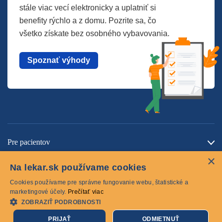
stále viac vecí elektronicky a uplatniť si
benefity rýchlo a z domu. Pozrite sa, čo
všetko získate bez osobného vybavovania.
Spoznať výhody
Pre pacientov
×
O spoločnosti
Na lekar.sk používame cookies
Kontaktujte nás
Cookies používame pre správne fungovanie webu, štatistické a
marketingové účely.
Prečítať viac
ZOBRAZIŤ PODROBNOSTI
Cookies
PRIJAŤ
ODMIETNUŤ
© 2026 lekar.sk Všetky práva vyhradené