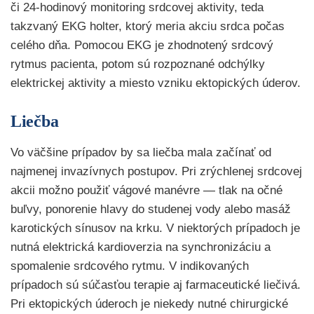
či 24-hodinový monitoring srdcovej aktivity, teda
takzvaný EKG holter, ktorý meria akciu srdca počas
celého dňa. Pomocou EKG je zhodnotený srdcový
rytmus pacienta, potom sú rozpoznané odchýlky
elektrickej aktivity a miesto vzniku ektopických úderov.
Liečba
Vo väčšine prípadov by sa liečba mala začínať od
najmenej invazívnych postupov. Pri zrýchlenej srdcovej
akcii možno použiť vágové manévre — tlak na očné
buľvy, ponorenie hlavy do studenej vody alebo masáž
karotických sínusov na krku. V niektorých prípadoch je
nutná elektrická kardioverzia na synchronizáciu a
spomalenie srdcového rytmu. V indikovaných
prípadoch sú súčasťou terapie aj farmaceutické liečivá.
Pri ektopických úderoch je niekedy nutné chirurgické