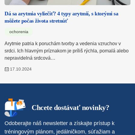
Dá sa arytmia vyliečiť? 4 typy arytmií, s ktorými sa
môžete počas života stretnúť
ochorenia
Arytmie patria k poruchám tvorby a vedenia vzruchov v
srdci. Ich hlavným príznakom je príliš rýchla, pomalá alebo
nepravidelná srdcová…
17.10.2024
Chcete dostávať novinky?
Odoberajte náš newsletter a získajte prístup k
tréningovým plánom, jedálničkom, súťažiam a