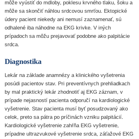
môže vyústiť do mdloby, poklesu krvného tlaku, šoku a
môže sa skončiť náhlou srdcovou smrťou. Ektopické
údery pacient niekedy ani nemusí zaznamenať, sú
odhalené iba náhodne na EKG krivke. V iných
prípadoch sa môžu prejavovať podobne ako palpitácie
srdca.
Diagnostika
Lekár na základe anamnézy a klinického vyšetrenia
posúdi pacientov stav. Pri preventívnych prehliadkach
by mal praktický lekár zhodnotiť aj EKG záznam, v
prípade nejasností pacienta odporučí na kardiologické
vyšetrenie. Stav pacienta musí byť posudzovaný ako
celok, preto sa pátra po príčinách vzniku palpitácií.
Kardiologické vyšetrenie zahŕňa EKG vyšetrenie,
prípadne ultrazvukové vyšetrenie srdca, záťažové EKG