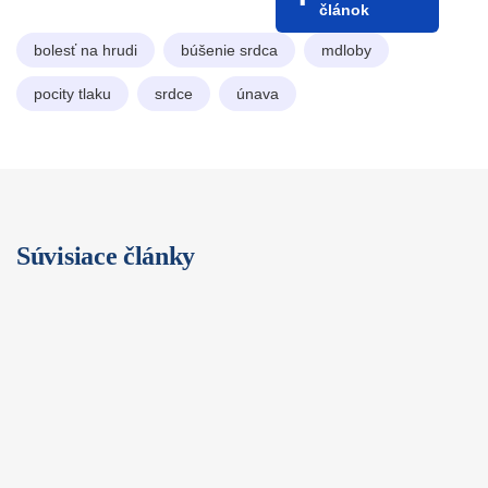
článok
bolesť na hrudi
búšenie srdca
mdloby
pocity tlaku
srdce
únava
Súvisiace články