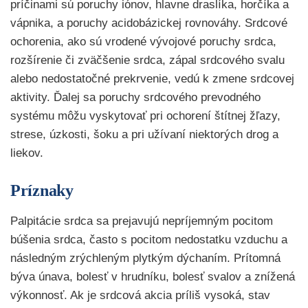
príčinami sú poruchy iónov, hlavne draslíka, horčíka a
vápnika, a poruchy acidobázickej rovnováhy. Srdcové
ochorenia, ako sú vrodené vývojové poruchy srdca,
rozšírenie či zväčšenie srdca, zápal srdcového svalu
alebo nedostatočné prekrvenie, vedú k zmene srdcovej
aktivity. Ďalej sa poruchy srdcového prevodného
systému môžu vyskytovať pri ochorení štítnej žľazy,
strese, úzkosti, šoku a pri užívaní niektorých drog a
liekov.
Príznaky
Palpitácie srdca sa prejavujú nepríjemným pocitom
búšenia srdca, často s pocitom nedostatku vzduchu a
následným zrýchleným plytkým dýchaním. Prítomná
býva únava, bolesť v hrudníku, bolesť svalov a znížená
výkonnosť. Ak je srdcová akcia príliš vysoká, stav