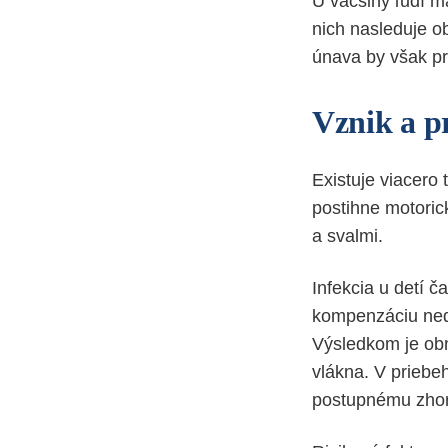
U väčšiny ľudí m
nich nasleduje o
únava by však pre
Vznik a p
Existuje viacero 
postihne motoric
a svalmi.
Infekcia u detí 
kompenzáciu ned
Výsledkom je obn
vlákna. V priebe
postupnému zhorš