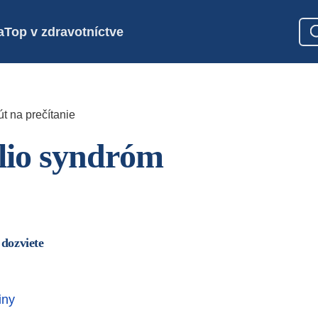
a
Top v zdravotníctve
t na prečítanie
lio syndróm
 dozviete
iny