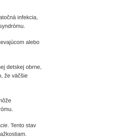
atočná infekcia,
 syndrómu.
pievajúcom alebo
ej detskej obrne,
, že väčšie
 môže
drómu.
cie
. Tento stav
ťažkostiam.