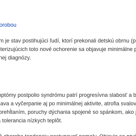
horobou
 je stav postihujúci ľudí, ktorí prekonali detskú obrnu (p
terizujúcich toto nové ochorenie sa objavuje minimálne 
ej diagnózy.
tómy postpolio syndrómu patrí progresívna slabosť a b
ava a vyčerpanie aj po minimálnej aktivite, atrofia svalo
prehĺtaním, poruchy dýchania spojené so spánkom, ako 
tolerancia nízkych teplôt.