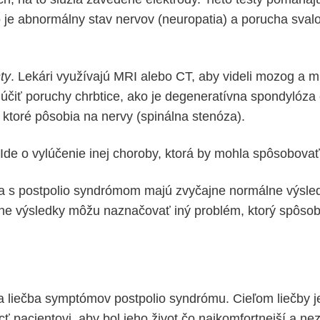
ko je abnormálny stav nervov (neuropatia) a porucha sval
ty
. Lekári využívajú MRI alebo CT, aby videli mozog a mi
čiť poruchy chrbtice, ako je degeneratívna spondylóza 
 ktoré pôsobia na nervy (spinálna stenóza).
 Ide o vylúčenie inej choroby, ktorá by mohla spôsobovať
a s postpolio syndrómom majú zvyčajne normálne výsle
ne výsledky môžu naznačovať iný problém, ktorý spôsob
a liečba symptómov postpolio syndrómu. Cieľom liečby j
 pacientovi, aby bol jeho život čo najkomfortnejší a nez