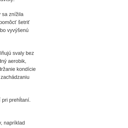
 sa znížila
pomôcť šetriť
lebo vyvýšenú
lňujú svaly bez
dný aerobik,
ržanie kondície
a zachádzaniu
ri prehĺtaní.
, napríklad