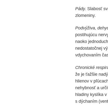
Pády.
Slabosť sv
zlomeniny.
Podvýživa, dehyd
postihujúcu nerv
naoko jednoduchý
nedostatočnej vý
vdychovaním čast
Chronické respir
že je ťažšie nad
hlienov v pľúcach
nehybnosť a urči
hladiny kyslíka 
s dýchaním (venti