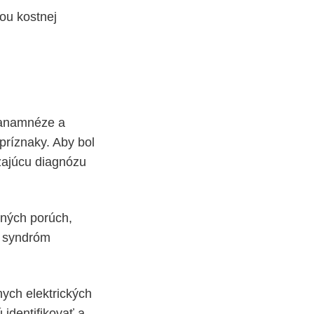
ou kostnej
a anamnéze a
príznaky. Aby bol
zajúcu diagnózu
ných porúch,
a, syndróm
nych elektrických
 identifikovať a