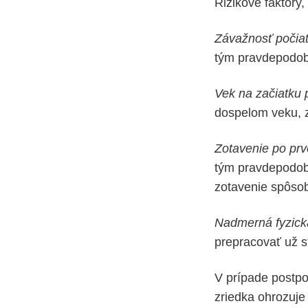
Rizikové faktory,
Závažnosť počiat
tým pravdepodob
Vek na začiatku 
dospelom veku, z
Zotavenie po prv
tým pravdepodobn
zotavenie spôsob
Nadmerná fyzická
prepracovať už s
V prípade postpo
zriedka ohrozuje