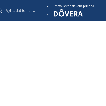
Portál lekar.sk vám prináša