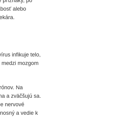
 príznaky, po
abosť alebo
lekára.
rus infikuje telo,
vy“ medzi mozgom
urónov. Na
a a zväčšujú sa.
ie nervové
únosný a vedie k