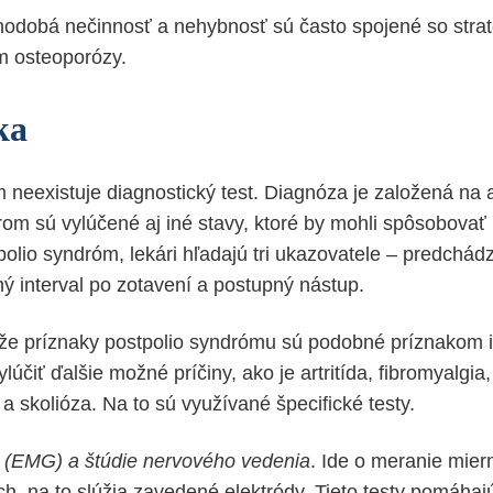
odobá nečinnosť a nehybnosť sú často spojené so strat
m osteoporózy.
ka
 neexistuje diagnostický test. Diagnóza je založená n
rom sú vylúčené aj iné stavy, ktoré by mohli spôsobovať 
olio syndróm, lekári hľadajú tri ukazovatele – predchád
hý interval po zotavení a postupný nástup.
že príznaky postpolio syndrómu sú podobné príznakom i
ylúčiť ďalšie možné príčiny, ako je artritída, fibromyalgi
a skolióza. Na to sú využívané špecifické testy.
a (EMG) a štúdie nervového vedenia
. Ide o meranie mier
h, na to slúžia zavedené elektródy. Tieto testy pomáhajú