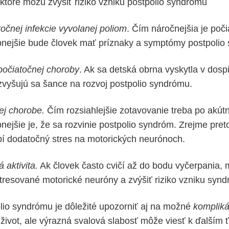
 ktoré môžu zvýšiť riziko vzniku postpolio syndrómu
očnej infekcie vyvolanej poliom
. Čím náročnejšia je poči
nejšie bude človek mať príznaky a symptómy postpolio
počiatočnej choroby
. Ak sa detská obrna vyskytla v dos
vyšujú sa šance na rozvoj postpolio syndrómu.
ej chorobe.
Čím rozsiahlejšie zotavovanie treba po akútn
ejšie je, že sa rozvinie postpolio syndróm. Zrejme preto
í dodatočný stres na motorických neurónoch.
 aktivita.
Ak človek často cvičí až do bodu vyčerpania,
tresované motorické neuróny a zvýšiť riziko vzniku syn
lio syndrómu je dôležité upozorniť aj na možné
kompliká
 život, ale výrazná svalová slabosť môže viesť k ďalším 