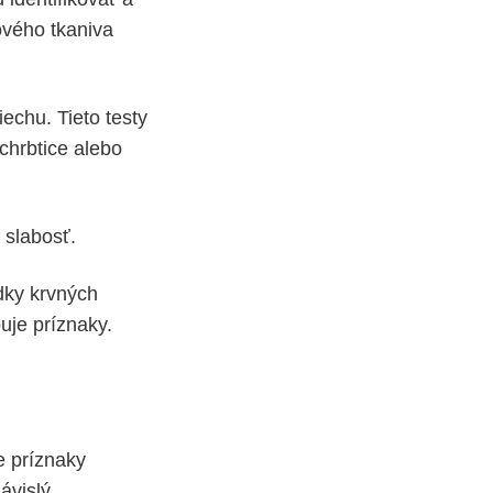
ového tkaniva
echu. Tieto testy
chrbtice alebo
 slabosť.
dky krvných
uje príznaky.
e príznaky
ávislý.