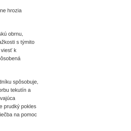
ne hrozia
skú obrnu,
žkosti s týmito
viesť k
spôsobená
dníku spôsobuje,
rbu tekutín a
rvajúca
e prudký pokles
 liečba na pomoc