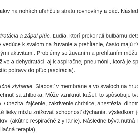
alov na nohách uľahčuje stratu rovnováhy a pád. Násled
ratácia a zápal pľúc.
Ľudia, ktorí prekonali bulbárnu det
y vedúce k svalom na žuvanie a prehĺtanie, často majú ťa
mi aktivitami. Problémy so žuvaním a prehĺtaním môžu 
žive a dehydratácii aj k aspiračnej pneumónii, ktorá je 
íc potravy do pľúc (aspirácia).
ačné zlyhanie.
Slabosť v membráne a vo svaloch na hru
ýchnuť sa zhlboka. Môže vzniknúť kašeľ, to spôsobuje tvo
. Obezita, fajčenie, zakrivenie chrbtice, anestézia, dlhot
té lieky môžu znižovať schopnosť dýchania, výsledkom j
v krvi (akútne respiračné zlyhanie). Následne býva nutná
lačná terapia).