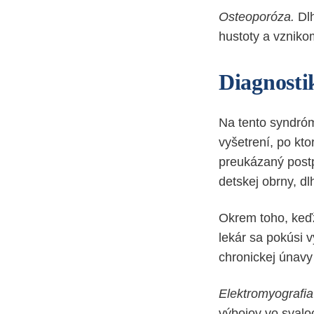
Osteoporóza.
Dlh
hustoty a vzniko
Diagnosti
Na tento syndróm
vyšetrení, po kto
preukázaný postp
detskej obrny, dl
Okrem toho, keď
lekár sa pokúsi v
chronickej únavy 
Elektromyografi
výbojov vo svaloc