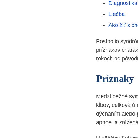
Diagnostika
Liečba
Ako žiť s c
Postpolio syndróm
príznakov charak
rokoch od pôvodn
Príznaky
Medzi bežné symp
kĺbov, celková ún
dýchaním alebo 
apnoe, a znížená 