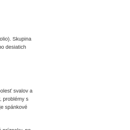
olio). Skupina
po desiatich
olesť svalov a
v, problémy s
je spánkové