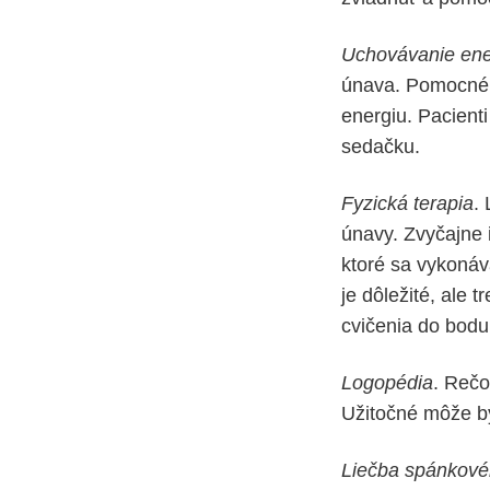
Uchovávanie ene
únava. Pomocné z
energiu. Pacient
sedačku.
Fyzická terapia
.
únavy. Zvyčajne 
ktoré sa vykoná
je dôležité, ale
cvičenia do bodu
Logopédia
. Rečo
Užitočné môže by
Liečba spánkové