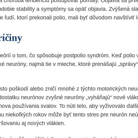
á choroba tendenciu postupovať pomaly. Objavia sa prvé
bdobie stability a symptómy sa opäť objavia. Zvýšená sl
 ľudí, ktorí prekonali polio, mali byť dôvodom navštíviť 
ríčiny
teórií o tom, čo spôsobuje postpolio syndróm. Keď polio ví
ké neuróny, najmä tie v mieche, ktoré prenášajú „sprá
často poškodí alebo zničí mnohé z týchto motorických ne
ostatku neurónov zvyšné neuróny „vyháňajú“ nové vlákn
ova používania svalov. To núti telo, aby vyživovalo ďalš
hu niekoľkých rokov môže byť tento stres pre neurón ne
ovaniu aj nových vlákien.