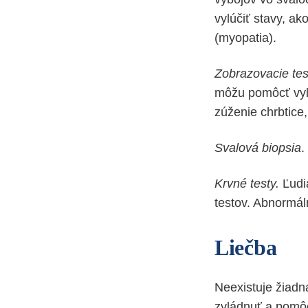
vylúčiť stavy, a
(myopatia).
Zobrazovacie tes
môžu pomôcť vylú
zúženie chrbtice,
Svalová biopsia
.
Krvné testy.
Ľudi
testov. Abnormál
Liečba
Neexistuje žiadn
zvládnuť a pomôcť