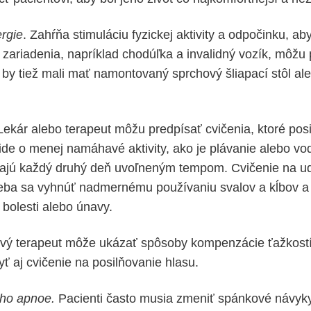
rgie
. Zahŕňa stimuláciu fyzickej aktivity a odpočinku, aby
ariadenia, napríklad chodúľka a invalidný vozík, môžu 
i by tiež mali mať namontovaný sprchový šliapací stôl a
 Lekár alebo terapeut môžu predpísať cvičenia, ktoré posi
ide o menej namáhavé aktivity, ako je plávanie alebo vo
vajú každý druhý deň uvoľneným tempom. Cvičenie na ud
 treba sa vyhnúť nadmernému používaniu svalov a kĺbov 
 bolesti alebo únavy.
vý terapeut môže ukázať spôsoby kompenzácie ťažkostí p
ť aj cvičenie na posilňovanie hlasu.
ho apnoe.
Pacienti často musia zmeniť spánkové návyky