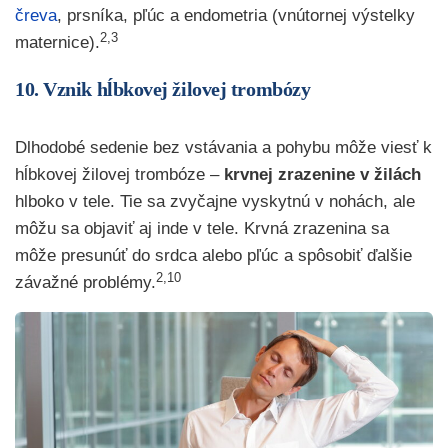
čreva
, prsníka, pľúc a endometria (vnútornej výstelky
2,3
maternice).
10. Vznik hĺbkovej žilovej trombózy
Dlhodobé sedenie bez vstávania a pohybu môže viesť k
hĺbkovej žilovej trombóze –
krvnej zrazenine v žilách
hlboko v tele. Tie sa zvyčajne vyskytnú v nohách, ale
môžu sa objaviť aj inde v tele. Krvná zrazenina sa
môže presunúť do srdca alebo pľúc a spôsobiť ďalšie
2,10
závažné problémy.