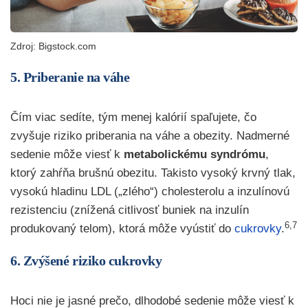
Zdroj: Bigstock.com
5. Priberanie na váhe
Čím viac sedíte, tým menej kalórií spaľujete, čo
zvyšuje riziko priberania na váhe a obezity. Nadmerné
sedenie môže viesť k
metabolickému syndrómu
,
ktorý zahŕňa brušnú obezitu. Takisto vysoký krvný tlak,
vysokú hladinu LDL („zlého“) cholesterolu a inzulínovú
rezistenciu (znížená citlivosť buniek na inzulín
6,7
produkovaný telom), ktorá môže vyústiť do
cukrovky
.
6. Zvýšené riziko cukrovky
Hoci nie je jasné prečo, dlhodobé sedenie môže viesť k