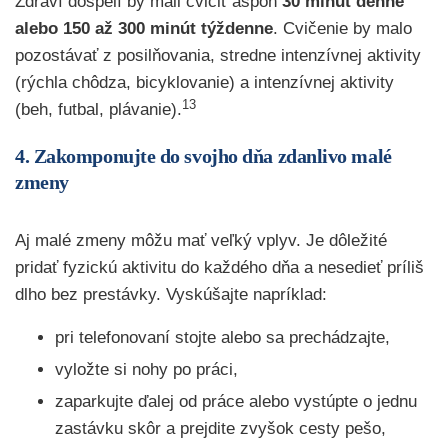
Zdraví dospelí by mali cvičiť aspoň
30 minút denne
alebo 150 až 300 minút týždenne
. Cvičenie by malo
pozostávať z posilňovania, stredne intenzívnej aktivity
(rýchla chôdza, bicyklovanie) a intenzívnej aktivity
13
(beh, futbal, plávanie).
4. Zakomponujte do svojho dňa zdanlivo malé
zmeny
Aj malé zmeny môžu mať veľký vplyv. Je dôležité
pridať fyzickú aktivitu do každého dňa a nesedieť príliš
dlho bez prestávky. Vyskúšajte napríklad:
pri telefonovaní stojte alebo sa prechádzajte,
vyložte si nohy po práci,
zaparkujte ďalej od práce alebo vystúpte o jednu
zastávku skôr a prejdite zvyšok cesty pešo,