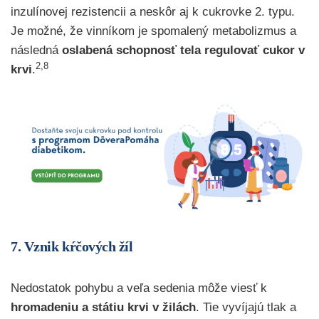
inzulínovej rezistencii a neskôr aj k cukrovke 2. typu.
Je možné, že vinníkom je spomalený metabolizmus a
následná
oslabená schopnosť tela regulovať cukor v
2,8
krvi
.
7. Vznik kŕčových žíl
Nedostatok pohybu a veľa sedenia môže viesť k
hromadeniu a státiu krvi v žilách
. Tie vyvíjajú tlak a