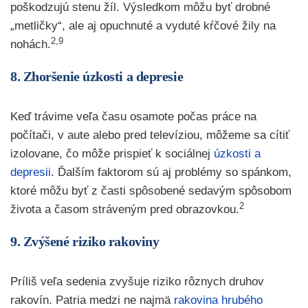
poškodzujú stenu žíl. Výsledkom môžu byť drobné
„metličky“, ale aj opuchnuté a vyduté kŕčové žily na
2,9
nohách.
8. Zhoršenie úzkosti a depresie
Keď trávime veľa času osamote počas práce na
počítači, v aute alebo pred televíziou, môžeme sa cítiť
izolovane, čo môže prispieť k sociálnej
úzkosti a
depresii
. Ďalším faktorom sú aj problémy so spánkom,
ktoré môžu byť z časti spôsobené sedavým spôsobom
2
života a časom stráveným pred obrazovkou.
9. Zvýšené riziko rakoviny
Príliš veľa sedenia zvyšuje riziko rôznych druhov
rakovín. Patria medzi ne najmä
rakovina hrubého