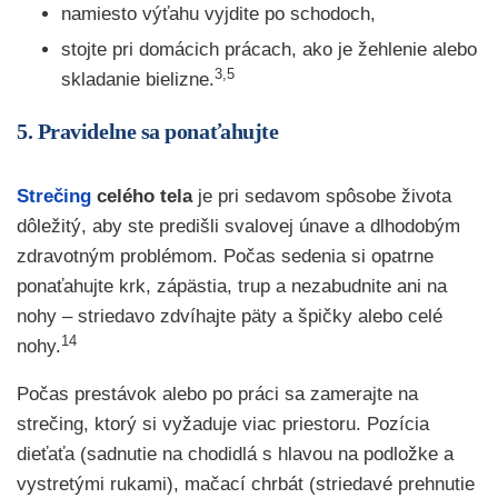
namiesto výťahu vyjdite po schodoch,
stojte pri domácich prácach, ako je žehlenie alebo
3,5
skladanie bielizne.
5. Pravidelne sa ponaťahujte
Strečing
celého tela
je pri sedavom spôsobe života
dôležitý, aby ste predišli svalovej únave a dlhodobým
zdravotným problémom. Počas sedenia si opatrne
ponaťahujte krk, zápästia, trup a nezabudnite ani na
nohy – striedavo zdvíhajte päty a špičky alebo celé
14
nohy.
Počas prestávok alebo po práci sa zamerajte na
strečing, ktorý si vyžaduje viac priestoru. Pozícia
dieťaťa (sadnutie na chodidlá s hlavou na podložke a
vystretými rukami), mačací chrbát (striedavé prehnutie