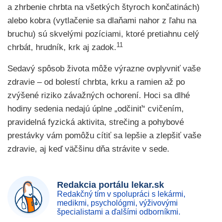
a zhrbenie chrbta na všetkých štyroch končatinách)
alebo kobra (vytlačenie sa dlaňami nahor z ľahu na
bruchu) sú skvelými pozíciami, ktoré pretiahnu celý
11
chrbát, hrudník, krk aj zadok.
Sedavý spôsob života môže výrazne ovplyvniť vaše
zdravie – od bolestí chrbta, krku a ramien až po
zvýšené riziko závažných ochorení. Hoci sa dlhé
hodiny sedenia nedajú úplne „odčiniť“ cvičením,
pravidelná fyzická aktivita, strečing a pohybové
prestávky vám pomôžu cítiť sa lepšie a zlepšiť vaše
zdravie, aj keď väčšinu dňa strávite v sede.
Redakcia portálu lekar.sk
Redakčný tím v spolupráci s lekármi,
medikmi, psychológmi, výživovými
špecialistami a ďalšími odborníkmi.