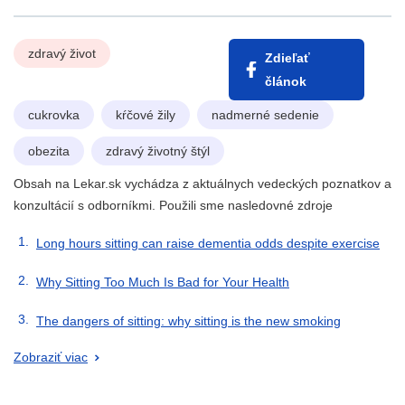
zdravý život
Zdieľať
článok
cukrovka
kŕčové žily
nadmerné sedenie
obezita
zdravý životný štýl
Obsah na Lekar.sk vychádza z aktuálnych vedeckých poznatkov a
konzultácií s odborníkmi. Použili sme nasledovné zdroje
Long hours sitting can raise dementia odds despite exercise
Why Sitting Too Much Is Bad for Your Health
The dangers of sitting: why sitting is the new smoking
Zobraziť viac