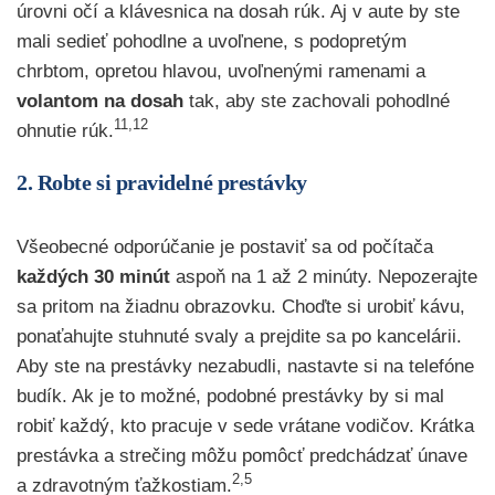
úrovni očí a klávesnica na dosah rúk. Aj v aute by ste
mali sedieť pohodlne a uvoľnene, s podopretým
chrbtom, opretou hlavou, uvoľnenými ramenami a
volantom na dosah
tak, aby ste zachovali pohodlné
11,12
ohnutie rúk.
2. Robte si pravidelné prestávky
Všeobecné odporúčanie je postaviť sa od počítača
každých 30 minút
aspoň na 1 až 2 minúty. Nepozerajte
sa pritom na žiadnu obrazovku. Choďte si urobiť kávu,
ponaťahujte stuhnuté svaly a prejdite sa po kancelárii.
Aby ste na prestávky nezabudli, nastavte si na telefóne
budík. Ak je to možné, podobné prestávky by si mal
robiť každý, kto pracuje v sede vrátane vodičov. Krátka
prestávka a strečing môžu pomôcť predchádzať únave
2,5
a zdravotným ťažkostiam.