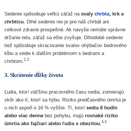
Sedenie spôsobuje veľkú záťaž na
svaly
chrbta
, krk a
chrbticu
. Dlhé sedenie nie je pre náš chrbát ani
celkové zdravie prospešné. Ak navyše nemáte správne
držanie tela, záťaž sa ešte zvyšuje. Dlhodobé sedenie
tiež spôsobuje skracovanie svalov ohýbačov bedrového
kĺbu a vedie k ďalším problémom s bedrami a
2,3
chrbtom.
3. Skrátenie dĺžky života
Ľudia, ktorí väčšinu pracovného času sedia, zomierajú
skôr ako tí, ktorí sa hýbu. Riziko predčasného úmrtia je
u nich aspoň o 16 % vyššie. Tí, ktorí
sedia 8 hodín
alebo viac denne
bez pohybu, majú
rovnaké riziko
4,5
úmrtia ako fajčiari alebo ľudia s obezitou
.