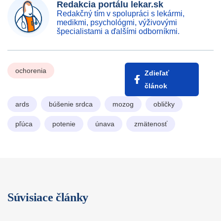
Redakcia portálu lekar.sk
Redakčný tím v spolupráci s lekármi,
medikmi, psychológmi, výživovými
špecialistami a ďalšími odborníkmi.
ochorenia
Zdieľať
článok
ards
búšenie srdca
mozog
obličky
pľúca
potenie
únava
zmätenosť
Súvisiace články