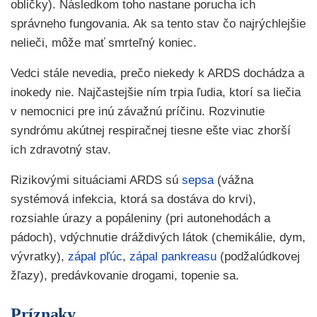
obličky). Následkom toho nastane porucha ich
správneho fungovania. Ak sa tento stav čo najrýchlejšie
nelieči, môže mať smrteľný koniec.
Vedci stále nevedia, prečo niekedy k ARDS dochádza a
inokedy nie. Najčastejšie ním trpia ľudia, ktorí sa liečia
v nemocnici pre inú závažnú príčinu. Rozvinutie
syndrómu akútnej respiračnej tiesne ešte viac zhorší
ich zdravotný stav.
Rizikovými situáciami ARDS sú
sepsa
(vážna
systémová infekcia, ktorá sa dostáva do krvi),
rozsiahle úrazy a popáleniny (pri autonehodách a
pádoch), vdýchnutie dráždivých látok (chemikálie, dym,
vývratky),
zápal pľúc
,
zápal pankreasu
(podžalúdkovej
žľazy), predávkovanie drogami, topenie sa.
Príznaky