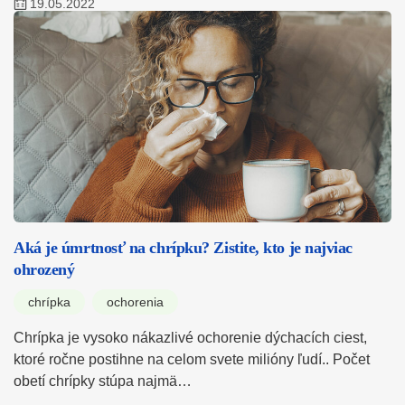
19.05.2022
Aká je úmrtnosť na chrípku? Zistite, kto je najviac
ohrozený
chrípka
ochorenia
Chrípka je vysoko nákazlivé ochorenie dýchacích ciest,
ktoré ročne postihne na celom svete milióny ľudí.. Počet
obetí chrípky stúpa najmä…