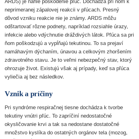
ARDS) je náhle poškodenie pľúc. Dochádza pri ňom k
neprimeranej zápalovej reakcii v pľúcach. Presný
dôvod vzniku reakcie nie je známy. ARDS môžu
odštartovať rôzne podnety, napríklad rozsiahle úrazy,
infekcie alebo vdýchnutie dráždivých látok. Pľúca sa pri
ňom poškodzujú a vypĺňajú tekutinou. To sa prejaví
namáhavým dýchaním, únavou a celkovým zhoršením
zdravotného stavu. Je to veľmi nebezpečný stav, ktorý
ohrozuje život. Existujú však aj prípady, keď sa pľúca
vyliečia aj bez následkov.
Vznik a príčiny
Pri syndróme respiračnej tiesne dochádza k tvorbe
tekutiny vnútri pľúc. To zapríčiní nedostatočné
okysličovanie krvi a tak sa nedostane dostatočné
množstvo kyslíka do ostatných orgánov tela (mozog,