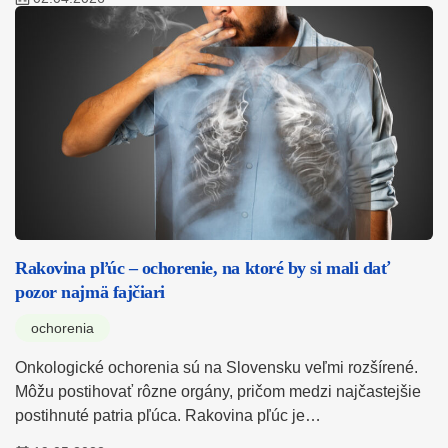
Rakovina pľúc – ochorenie, na ktoré by si mali dať
pozor najmä fajčiari
ochorenia
Onkologické ochorenia sú na Slovensku veľmi rozšírené.
Môžu postihovať rôzne orgány, pričom medzi najčastejšie
postihnuté patria pľúca. Rakovina pľúc je…