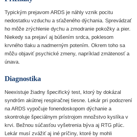
Typickým prejavom ARDS je náhly vznik pocitu
nedostatku vzduchu a sťaženého dýchania. Sprevádzať
ho môže zrýchlenie dychu a zmodranie pokožky a pier.
Niekedy sa prejaví aj búšením srdca, poklesom
krvného tlaku a nadmerným potením. Okrem toho sa
môžu objaviť psychické zmeny, napríklad zmätenosť a
únava.
Diagnostika
Neexistuje žiadny špecifický test, ktorý by dokázal
syndróm akútnej respiračnej tiesne. Lekár pri podozrení
na ARDS vypočuje fonendoskopom dýchanie a
skontroluje špeciálnym prístrojom množstvo kyslíka v
krvi. Bežnou súčasťou vyšetrenia býva aj RTG pľúc.
Lekár musí zvážiť aj iné príčiny, ktoré by mohli