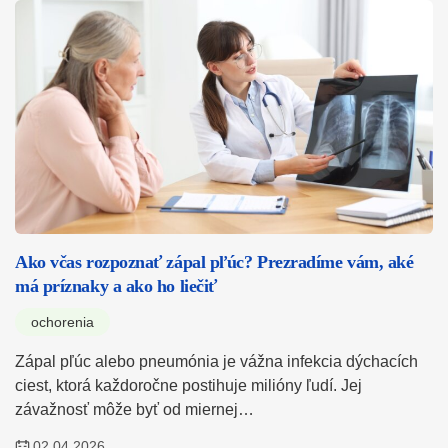
Ako včas rozpoznať zápal pľúc? Prezradíme vám, aké
má príznaky a ako ho liečiť
ochorenia
Zápal pľúc alebo pneumónia je vážna infekcia dýchacích
ciest, ktorá každoročne postihuje milióny ľudí. Jej
závažnosť môže byť od miernej…
02.04.2026