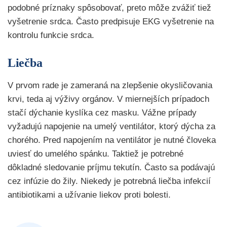
podobné príznaky spôsobovať, preto môže zvážiť tiež
vyšetrenie srdca. Často predpisuje EKG vyšetrenie na
kontrolu funkcie srdca.
Liečba
V prvom rade je zameraná na zlepšenie okysličovania
krvi, teda aj výživy orgánov. V miernejších prípadoch
stačí dýchanie kyslíka cez masku. Vážne prípady
vyžadujú napojenie na umelý ventilátor, ktorý dýcha za
chorého. Pred napojením na ventilátor je nutné človeka
uviesť do umelého spánku. Taktiež je potrebné
dôkladné sledovanie príjmu tekutín. Často sa podávajú
cez infúzie do žily. Niekedy je potrebná liečba infekcií
antibiotikami a užívanie liekov proti bolesti.