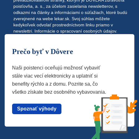
prevádzkovateľovi stránky, ktorým je DÔVERA zdravotná
poisťovňa, a. s., za účelom zasielania newsletterov, s
odkazmi na články a informáciami o súťažiach, ktoré budú
zverejnené na webe
lekar.sk
. Svoj súhlas môžete
kedykoľvek odvolať prostredníctvom linku priamo v
newslettri.
Informácie o spracovaní osobných údajov.
Prečo byť v Dôvere
Naši poistenci oceňujú možnosť vybaviť
stále viac vecí elektronicky a uplatniť si
benefity rýchlo a z domu. Pozrite sa, čo
všetko získate bez osobného vybavovania.
Spoznať výhody