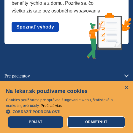
benefity rýchlo a z domu. Pozrite sa, čo
všetko získate bez osobného vybavovania.
Spoznať výhody
Pre pacientov
×
O spoločnosti
Na lekar.sk používame cookies
Kontaktujte nás
Cookies používame pre správne fungovanie webu, štatistické a
marketingové účely.
Prečítať viac
ZOBRAZIŤ PODROBNOSTI
Cookies
PRIJAŤ
ODMIETNUŤ
© 2026 lekar.sk Všetky práva vyhradené