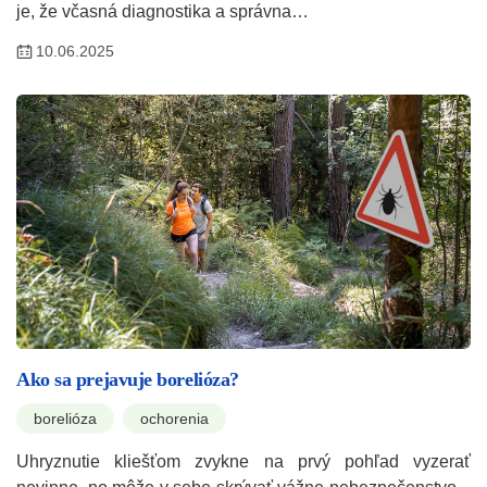
je, že včasná diagnostika a správna…
10.06.2025
Ako sa prejavuje borelióza?
borelióza
ochorenia
Uhryznutie kliešťom zvykne na prvý pohľad vyzerať