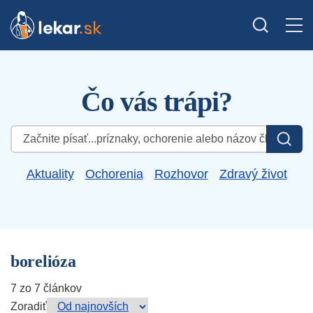
Čo vás trápi?
Hľadať:
Aktuality
Ochorenia
Rozhovor
Zdravý život
borelióza
7 zo 7 článkov
Zoradiť