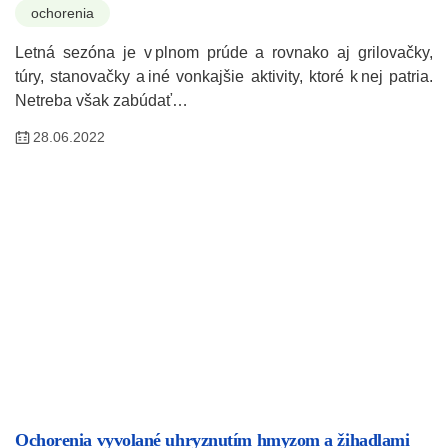
ochorenia
Letná sezóna je v plnom prúde a rovnako aj grilovačky,
túry, stanovačky a iné vonkajšie aktivity, ktoré k nej patria.
Netreba však zabúdať…
28.06.2022
Ochorenia vyvolané uhryznutím hmyzom a žihadlami