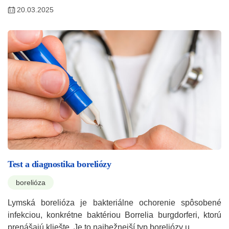
20.03.2025
Test a diagnostika boreliózy
borelióza
Lymská borelióza je bakteriálne ochorenie spôsobené
infekciou, konkrétne baktériou Borrelia burgdorferi, ktorú
prenášajú kliešte. Je to najbežnejší typ boreliózy u…