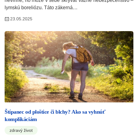
nevinne, no môže v sebe skrývať vážne nebezpečenstvo –
lymskú boreliózu. Táto zákerná…
23.05.2025
Štípanec od ploštice či blchy? Ako sa vyhnúť
komplikáciám
zdravý život