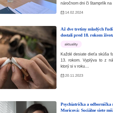
náročnom dni či štamprlík n
14.02.2024
Až dve tretiny mladých ľudí
dostali pred 18. rokom život
aktuality
Každé desiate dieťa skúša fa
13. rokom. Vyplýva to z n
ktorý si v roku…
20.11.2023
Psychiatrička a odborníčka 
Moricová: Sociálne siete mô