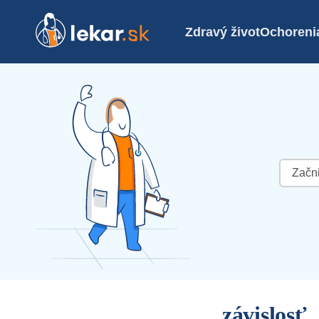
Zdravý život
Ochoreni
Hľadať:
závislosť