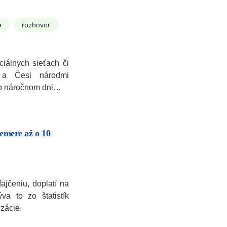
e
rozhovor
ciálnych sieťach či
 a Česi národmi
po náročnom dni…
iemere až o 10
fajčeniu, doplatí na
va to zo štatistík
izácie.