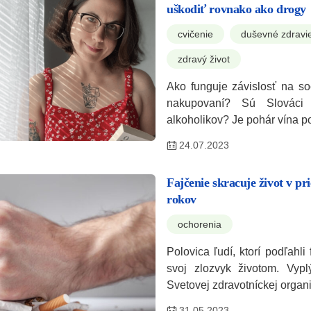
uškodiť rovnako ako drogy
cvičenie
duševné zdravi
zdravý život
Ako funguje závislosť na so
nakupovaní? Sú Slováci
alkoholikov? Je pohár vína 
24.07.2023
Fajčenie skracuje život v pr
rokov
ochorenia
Polovica ľudí, ktorí podľahli 
svoj zlozvyk životom. Vyplý
Svetovej zdravotníckej organ
31.05.2023