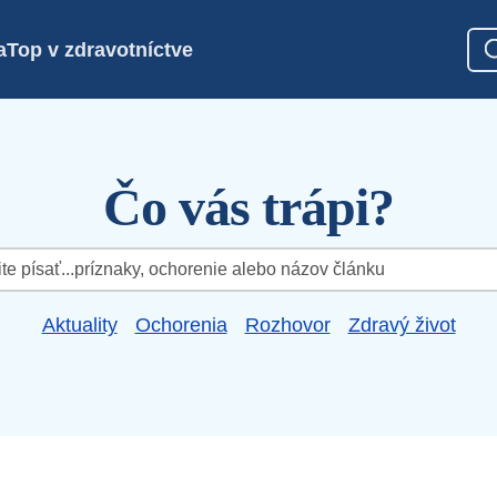
a
Top v zdravotníctve
Čo vás trápi?
Aktuality
Ochorenia
Rozhovor
Zdravý život