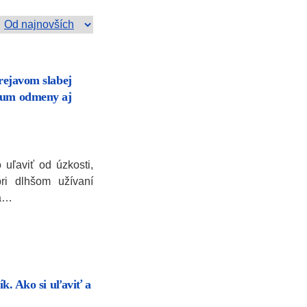
prejavom slabej
trum odmeny aj
 uľaviť od úzkosti,
ri dlhšom užívaní
sa…
rík. Ako si uľaviť a