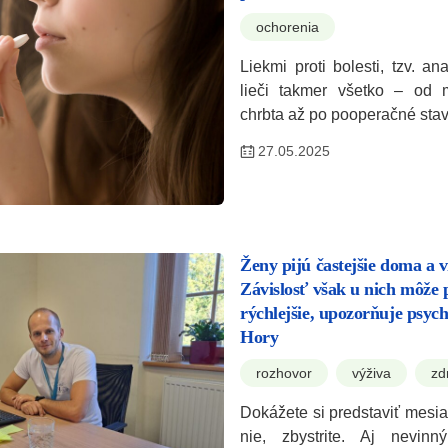
ochorenia
Liekmi proti bolesti, tzv. an
lieči takmer všetko – od m
chrbta až po pooperačné sta
27.05.2025
Ženy pijú častejšie doma a v
Závislosť však u nich môže
rýchlejšie, upozorňuje psyc
Hory
rozhovor
výživa
zd
Dokážete si predstaviť mesi
nie, zbystrite. Aj nevin