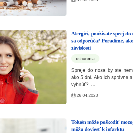
Alergici, používate sprej do 
sa odporúča? Poradíme, ako
závislosti
ochorenia
Spreje do nosa by ste nema
ako 5 dní. Ako ich správne 
vyhnúť? …
26.04.2023
Toluén môže poškodiť mozog
môžu doviesť k infarktu