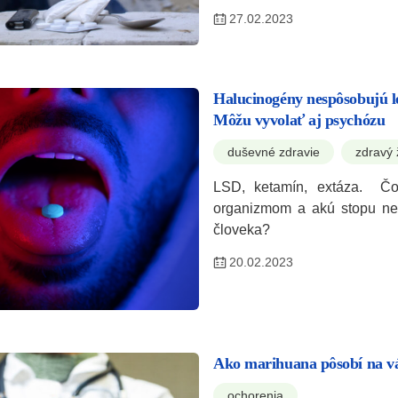
27.02.2023
Halucinogény nespôsobujú le
Môžu vyvolať aj psychózu
duševné zdravie
zdravý 
LSD, ketamín, extáza. Čo
organizmom a akú stopu n
človeka?
20.02.2023
Ako marihuana pôsobí na vá
ochorenia