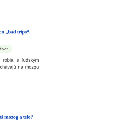
n „bad trips“.
život
 robia s ľudským
echávajú na mozgu
š mozog a telo?