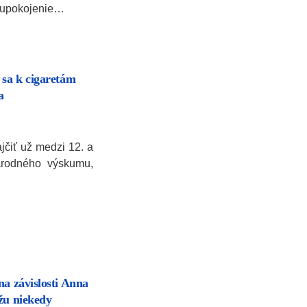
a upokojenie…
 sa k cigaretám
a
jčiť už medzi 12. a
árodného výskumu,
na závislosti Anna
žu niekedy