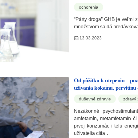
ochorenia
“Párty droga” GHB je veľmi 
množstvom sa dá predávkova
13.03.2023
Od pôžitku k utrpeniu – poz
užívania kokaínu, pervitínu 
duševné zdravie
zdravý 
Nezákonné psychostimulant
amfetamín, metamfetamín či 
prvej konzumácii telu ener
užívatelia cítia…