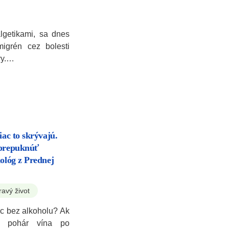
algetikami, sa dnes
igrén cez bolesti
vy.…
iac to skrývajú.
 prepuknúť
hológ z Prednej
ravý život
ac bez alkoholu? Ak
ný pohár vína po