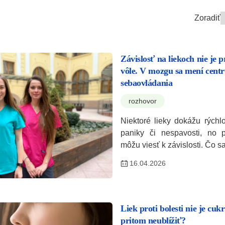
Zoradiť
Závislosť na liekoch nie je 
vôle. V mozgu sa mení cen
sebaovládania
rozhovor
Niektoré lieky dokážu rýchlo
paniky či nespavosti, no p
môžu viesť k závislosti. Čo 
16.04.2026
Liek proti bolesti nie je cuk
pritom neublížiť?