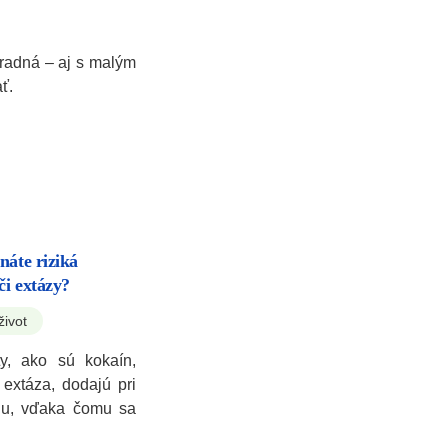
zradná – aj s malým
ť.
náte riziká
či extázy?
život
y, ako sú kokaín,
extáza, dodajú pri
giu, vďaka čomu sa