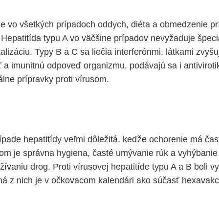
je vo všetkých prípadoch oddych, diéta a obmedzenie prí
 Hepatitída typu A vo väčšine prípadov nevyžaduje špeci
talizáciu. Typy B a C sa liečia interferónmi, látkami zvyšu
a imunitnú odpoveď organizmu, podávajú sa i antiviroti
iálne prípravky proti vírusom.
rípade hepatitídy veľmi dôležitá, keďže ochorenie má ča
om je správna hygiena, časté umývanie rúk a vyhýbanie
ívaniu drog. Proti vírusovej hepatitíde typu A a B boli v
uhá z nich je v očkovacom kalendári ako súčasť hexavakc