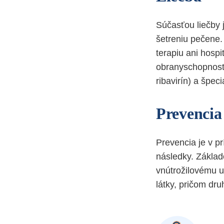
Súčasťou liečby 
šetreniu pečene.
terapiu ani hospi
obranyschopnosť 
ribavirín) a špec
Prevencia
Prevencia je v p
následky. Základ
vnútrožilovému už
látky, pričom dr