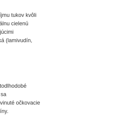
jmu tukov kvôli
álnu cielenú
júcimi
ká (lamivudín,
stodlhodobé
 sa
yvinuté očkovacie
íny.