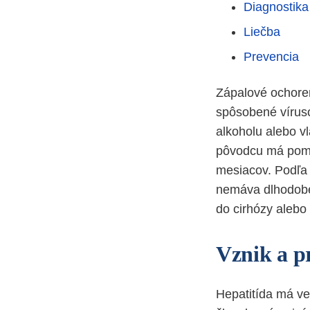
Diagnostika
Liečba
Prevencia
Zápalové ochoreni
spôsobené víruso
alkoholu alebo vl
pôvodcu má pome
mesiacov. Podľa 
nemáva dlhodobé 
do cirhózy aleb
Vznik a p
Hepatitída má ve