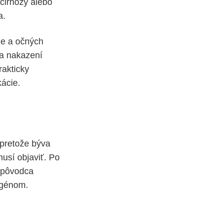
 cirhózy alebo
a.
že a očných
ia nakazení
akticky
kácie.
 pretože býva
usí objaviť. Po
a pôvodca
togénom.