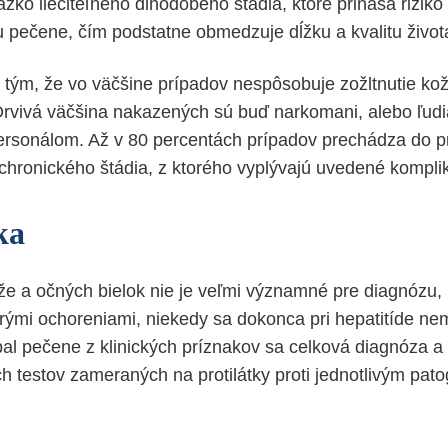
žko liečiteľného dlhodobého štádia, ktoré prináša riziko
pečene, čím podstatne obmedzuje dĺžku a kvalitu život
y tým, že vo väčšine prípadov nespôsobuje zožltnutie ko
. Drvivá väčšina nakazených sú buď narkomani, alebo ľud
rsonálom. Až v 80 percentách prípadov prechádza do pr
 chronického štádia, z ktorého vyplývajú uvedené kompli
ka
ože a očných bielok nie je veľmi významné pre diagnózu,
ými ochoreniami, niekedy sa dokonca pri hepatitíde nem
al pečene z klinických príznakov sa celková diagnóza 
ch testov zameraných na protilátky proti jednotlivým pa