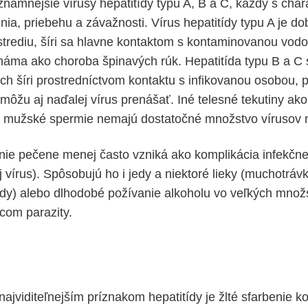
namnejšie vírusy hepatitídy typu A, B a C, každý s chara
nia, priebehu a závažnosti. Vírus hepatitídy typu A je do
trediu, šíri sa hlavne kontaktom s kontaminovanou vod
známa ako choroba špinavých rúk. Hepatitída typu B a C
ch šíri prostredníctvom kontaktu s infikovanou osobou,
môžu aj naďalej vírus prenášať. Iné telesné tekutiny ak
o mužské spermie nemajú dostatočné množstvo vírusov n
nie pečene menej často vzniká ako komplikácia infekčn
 vírus). Spôsobujú ho i jedy a niektoré lieky (muchotráv
idy) alebo dlhodobé požívanie alkoholu vo veľkých množ
com parazity.
ajviditeľnejším príznakom hepatitídy je žlté sfarbenie k