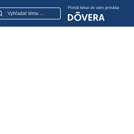
Portál lekar.sk vám prináša