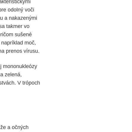
kteristickými
bre odolný voči
ou a nakazenými
 sa takmer vo
 pričom sušené
o napríklad moč,
a prenos vírusu.
ej mononukleózy
ka zelená,
stvách. V trópoch
ože a očných