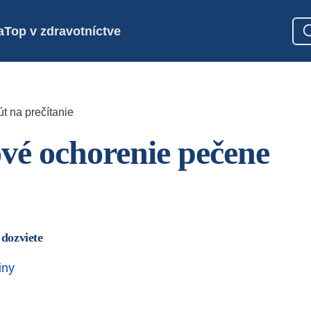
a
Top v zdravotníctve
t na prečítanie
vé ochorenie pečene
 dozviete
iny