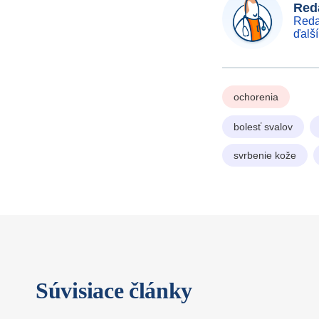
Reda
Reda
ďalš
ochorenia
bolesť svalov
svrbenie kože
Súvisiace články