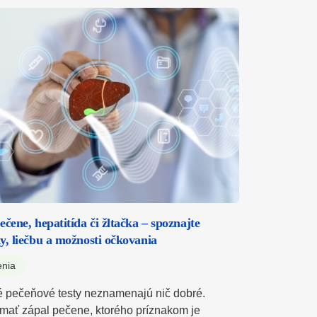
ečene, hepatitída či žltačka – spoznajte
y, liečbu a možnosti očkovania
enia
 pečeňové testy neznamenajú nič dobré.
mať zápal pečene, ktorého príznakom je