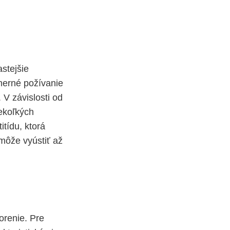
stejšie
merné požívanie
 V závislosti od
ekoľkých
tídu, ktorá
 môže vyústiť až
orenie. Pre