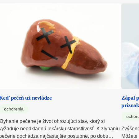
Keď pečeň už nevládze
Zápal p
príznak
ochorenia
ochor
Zlyhanie pečene je život ohrozujúci stav, ktorý si
vyžaduje neodkladnú lekársku starostlivosť. K zlyhaniu
Zvýšené
pečene dochádza najčastejšie postupne, po dobu…
Môžete 