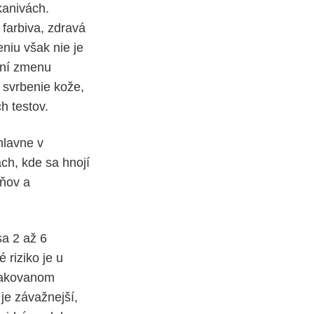
kanivách.
farbiva, zdravá
niu však nie je
iní zmenu
 svrbenie kože,
h testov.
hlavne v
ch, kde sa hnojí
dňov a
sa 2 až 6
riziko je u
opakovanom
 je závažnejší,