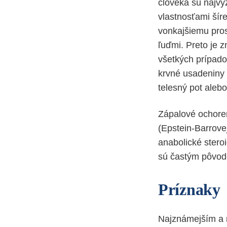
človeka sú najvýz
vlastnosťami šíre
vonkajšiemu pros
ľuďmi. Preto je 
všetkých prípado
krvné usadeniny 
telesný pot aleb
Zápalové ochore
(Epstein-Barrovej
anabolické stero
sú častým pôvod
Príznaky
Najznámejším a n