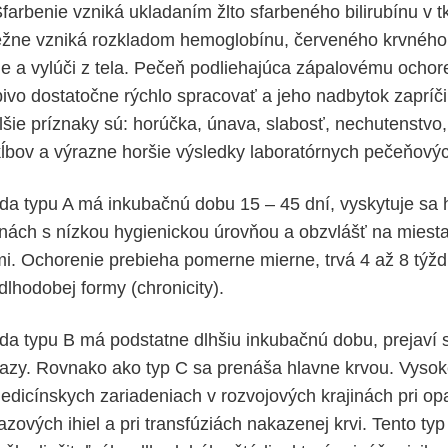
 Sfarbenie vzniká ukladaním žlto sfarbeného bilirubínu v t
 bežne vzniká rozkladom hemoglobínu, červeného krvného 
e a vylúči z tela. Pečeň podliehajúca zápalovému ochore
bivo dostatočne rýchlo spracovať a jeho nadbytok zapríč
lšie príznaky sú: horúčka, únava, slabosť, nechutenstvo,
 kĺbov a výrazne horšie výsledky laboratórnych pečeňovýc
ída typu A má inkubačnú dobu 15 – 45 dní, vyskytuje sa 
jinách s nízkou hygienickou úrovňou a obzvlášť na miesta
mi. Ochorenie prebieha pomerne mierne, trvá 4 až 8 týž
lhodobej formy (chronicity).
ída typu B má podstatne dlhšiu inkubačnú dobu, prejaví 
zy. Rovnako ako typ C sa prenáša hlavne krvou. Vysoké 
dicínskych zariadeniach v rozvojových krajinách pri 
zových ihiel a pri transfúziách nakazenej krvi. Tento typ