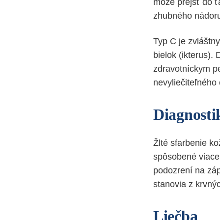
môže prejsť do ťa
zhubného nádoru 
Typ C je zvláštn
bielok (ikterus)
zdravotníckym pe
nevyliečiteľného
Diagnosti
Žlté sfarbenie k
spôsobené viacer
podozrení na záp
stanovia z krvný
Liečba