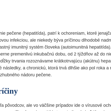
e pečene (hepatitída), patrí k ochoreniam, ktoré jenajča
vou infekciou, ale niekedy býva príčinou dlhodobé nad
astný imunitný systém človeka (autoimunitná hepatitída).
rne premenlivú inkubačnú dobu, od 2 týždňov až do ni
dĺžky trvania rozoznávame krátkotrvajúcu (akútnu) hepati
následky, a chronickú, ktorá trvá dlhšie ako pol roka a
o zhubného nádoru pečene.
ríčiny
ľa pôvodcov, ale vo väčšine prípadov ide o vírusové och