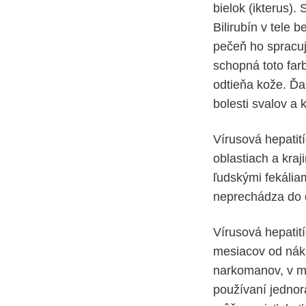
bielok (ikterus).
Bilirubín v tele
pečeň ho spracuj
schopná toto far
odtieňa kože. Ďa
bolesti svalov a
Vírusová hepatit
oblastiach a kra
ľudskými fekália
neprechádza do d
Vírusová hepatit
mesiacov od náka
narkomanov, v me
používaní jednora