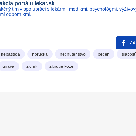
kcia portálu lekar.sk
kčný tím v spolupráci s lekármi, medikmi, psychológmi, výživov
ími odborníkmi.
Zd
hepatitída
horúčka
nechutenstvo
pečeň
slabosť
únava
žlčník
žltnutie kože